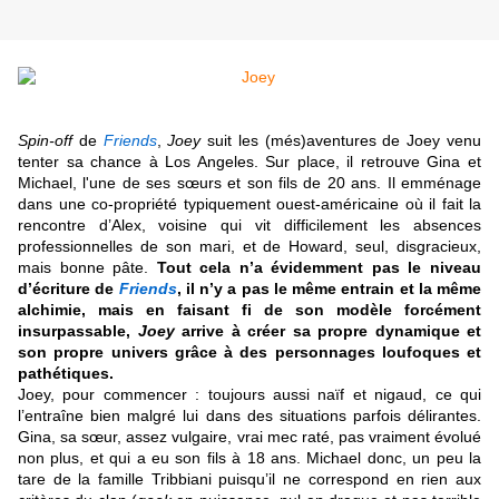
Spin-off
de
Friends
,
Joey
suit les (més)aventures de Joey venu
tenter sa chance à Los Angeles. Sur place, il retrouve Gina et
Michael, l'une de ses sœurs et son fils de 20 ans. Il emménage
dans une co-propriété typiquement ouest-américaine où il fait la
rencontre d’Alex, voisine qui vit difficilement les absences
professionnelles de son mari, et de Howard, seul, disgracieux,
mais bonne pâte.
Tout cela n’a évidemment pas le niveau
d’écriture de
Friends
, il n’y a pas le même entrain et la même
alchimie, mais en faisant fi de son modèle forcément
insurpassable,
Joey
arrive à créer sa propre dynamique et
son propre univers grâce à des personnages loufoques et
pathétiques.
Joey, pour commencer : toujours aussi naïf et nigaud, ce qui
l’entraîne bien malgré lui dans des situations parfois délirantes.
Gina, sa sœur, assez vulgaire, vrai mec raté, pas vraiment évolué
non plus, et qui a eu son fils à 18 ans. Michael donc, un peu la
tare de la famille Tribbiani puisqu’il ne correspond en rien aux