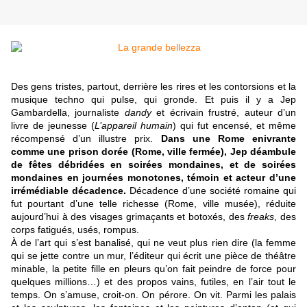
Des gens tristes, partout, derrière les rires et les contorsions et la
musique techno qui pulse, qui gronde. Et puis il y a Jep
Gambardella, journaliste
dandy
et écrivain frustré, auteur d’un
livre de jeunesse (
L’appareil humain
) qui fut encensé, et même
récompensé d’un illustre prix.
Dans une Rome enivrante
comme une prison dorée (Rome, ville fermée), Jep déambule
de fêtes débridées en soirées mondaines, et de soirées
mondaines en journées monotones, témoin et acteur d’une
irrémédiable décadence.
Décadence d’une société romaine qui
fut pourtant d’une telle richesse (Rome, ville musée), réduite
aujourd’hui à des visages grimaçants et botoxés, des
freaks
, des
corps fatigués, usés, rompus.
À de l’art qui s’est banalisé, qui ne veut plus rien dire (la femme
qui se jette contre un mur, l’éditeur qui écrit une pièce de théâtre
minable, la petite fille en pleurs qu’on fait peindre de force pour
quelques millions…) et des propos vains, futiles, en l’air tout le
temps. On s’amuse, croit-on. On pérore. On vit. Parmi les palais