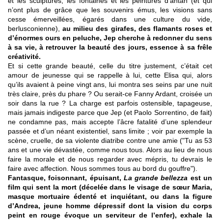
et les sculptures, les fontaines et les peintures d’antan (et qui
n’ont plus de grâce que les souvenirs émus, les visions sans
cesse émerveillées, égarés dans une culture du vide,
berlusconienne),
au milieu des girafes, des flamants roses et
d’énormes ours en peluche, Jep cherche à redonner du sens
à sa vie, à retrouver la beauté des jours, essence à sa frêle
créativité.
Et si cette grande beauté, celle du titre justement, c’était cet
amour de jeunesse qui se rappelle à lui, cette Elisa qui, alors
qu’ils avaient à peine vingt ans, lui montra ses seins par une nuit
très claire, près du phare ? Ou serait-ce Fanny Ardant, croisée un
soir dans la rue ? La charge est parfois ostensible, tapageuse,
mais jamais indigeste parce que Jep (et Paolo Sorrentino, de fait)
ne condamne pas, mais accepte l’âcre fatalité d’une splendeur
passée et d’un néant existentiel, sans limite ; voir par exemple la
scène, cruelle, de sa violente diatribe contre une amie ("Tu as 53
ans et une vie dévastée, comme nous tous. Alors au lieu de nous
faire la morale et de nous regarder avec mépris, tu devrais le
faire avec affection. Nous sommes tous au bord du gouffre").
Fantasque, foisonnant, épuisant,
La grande bellezza
est un
film qui sent la mort (décelée dans le visage de sœur Maria,
masque mortuaire édenté et inquiétant, ou dans la figure
d’Andrea, jeune homme dépressif dont la vision du corps
peint en rouge évoque un serviteur de l’enfer), exhale la