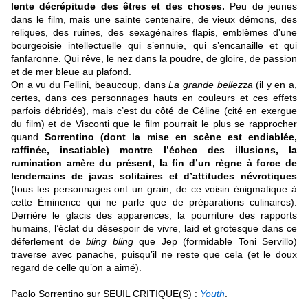
lente décrépitude des êtres et des choses.
Peu de jeunes
dans le film, mais une sainte centenaire, de vieux démons, des
reliques, des ruines, des sexagénaires flapis, emblèmes d’une
bourgeoisie intellectuelle qui s’ennuie, qui s’encanaille et qui
fanfaronne. Qui rêve, le nez dans la poudre, de gloire, de passion
et de mer bleue au plafond.
On a vu du Fellini, beaucoup, dans
La grande bellezza
(il y en a,
certes, dans ces personnages hauts en couleurs et ces effets
parfois débridés), mais c’est du côté de Céline (cité en exergue
du film) et de Visconti que le film pourrait le plus se rapprocher
quand
Sorrentino (dont la mise en scène est endiablée,
raffinée, insatiable) montre l’échec des illusions, la
rumination amère du présent, la fin d’un règne à force de
lendemains de javas solitaires et d’attitudes névrotiques
(tous les personnages ont un grain, de ce voisin énigmatique à
cette Éminence qui ne parle que de préparations culinaires).
Derrière le glacis des apparences, la pourriture des rapports
humains, l’éclat du désespoir de vivre, laid et grotesque dans ce
déferlement de
bling bling
que Jep (formidable Toni Servillo)
traverse avec panache, puisqu’il ne reste que cela (et le doux
regard de celle qu’on a aimé)
.
Paolo Sorrentino sur SEUIL CRITIQUE(S) :
Youth
.