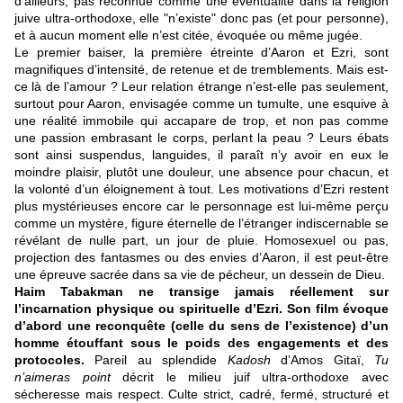
d’ailleurs, pas reconnue comme une éventualité dans la religion
juive ultra-orthodoxe, elle "n’existe" donc pas (et pour personne),
et à aucun moment elle n’est citée, évoquée ou même jugée.
Le premier baiser, la première étreinte d’Aaron et Ezri, sont
magnifiques d’intensité, de retenue et de tremblements. Mais est-
ce là de l’amour ? Leur relation étrange n’est-elle pas seulement,
surtout pour Aaron, envisagée comme un tumulte, une esquive à
une réalité immobile qui accapare de trop, et non pas comme
une passion embrasant le corps, perlant la peau ? Leurs ébats
sont ainsi suspendus, languides, il paraît n’y avoir en eux le
moindre plaisir, plutôt une douleur, une absence pour chacun, et
la volonté d’un éloignement à tout. Les motivations d’Ezri restent
plus mystérieuses encore car le personnage est lui-même perçu
comme un mystère, figure éternelle de l’étranger indiscernable se
révélant de nulle part, un jour de pluie. Homosexuel ou pas,
projection des fantasmes ou des envies d’Aaron, il est peut-être
une épreuve sacrée dans sa vie de pécheur, un dessein de Dieu.
Haim Tabakman ne transige jamais réellement sur
l’incarnation physique ou spirituelle d’Ezri. Son film évoque
d’abord une reconquête (celle du sens de l’existence) d’un
homme étouffant sous le poids des engagements et des
protocoles.
Pareil au splendide
Kadosh
d’Amos Gitaï,
Tu
n’aimeras point
décrit le milieu juif ultra-orthodoxe avec
sécheresse mais respect. Culte strict, cadré, fermé, structuré et