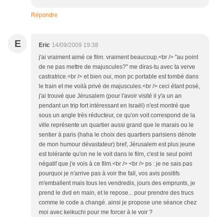
Répondre
E
Eric
14/09/2009 19:38
j'ai vraiment aimé ce film. vraiment beaucoup.<br /> "au point
de ne pas mettre de majuscules?" me diras-tu avec ta verve
castratrice.<br /> et bien oui, mon pc portable est tombé dans
le train et me voilà privé de majuscules.<br /> ceci étant posé,
j'ai trouvé que Jérusalem (pour l'avoir visité il y'a un an
pendant un trip fort intéressant en Israël) n'est montré que
sous un angle très réducteur, ce qu'on voit correspond de la
ville représente un quartier aussi grand que le marais ou le
sentier à paris (haha le choix des quartiers parisiens dénote
de mon humour dévastateur) bref, Jérusalem est plus jeune
est tolérante qu'on ne le voit dans le film, c'est le seul point
négatif que j'e vois à ce film.<br /> <br /> ps : je ne sais pas
pourquoi je n'arrive pas à voir the fall, vos avis positifs
m'emballent mais tous les vendredis, jours des emprunts, je
prend le dvd en main, et le repose... pour prendre des trucs
comme le code a changé. ainsi je propose une séance chez
moi avec keikuchi pour me forcer à le voir ?