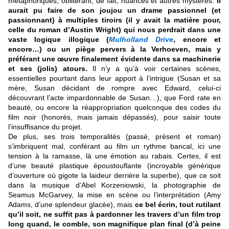
métaphoriques, oblitérant, de fait, nuances et autres mystères.
Il
aurait pu faire de son joujou un drame passionnel (et
passionnant) à multiples tiroirs (il y avait la matière pour,
celle du roman d’Austin Wright) qui nous perdrait dans une
vaste logique illogique (
Mulholland Drive
, encore et
encore…) ou un piège pervers à la Verhoeven, mais y
préférant une œuvre finalement évidente dans sa machinerie
et ses (jolis) atours.
Il n’y a qu’à voir certaines scènes,
essentielles pourtant dans leur apport à l’intrigue (Susan et sa
mère, Susan décidant de rompre avec Edward, celui-ci
découvrant l’acte impardonnable de Susan…), que Ford rate en
beauté, ou encore la réappropriation quelconque des codes du
film noir (honorés, mais jamais dépassés), pour saisir toute
l’insuffisance du projet.
De plus, ses trois temporalités (passé, présent et roman)
s’imbriquent mal, conférant au film un rythme bancal, ici une
tension à la ramasse, là une émotion au rabais. Certes, il est
d’une beauté plastique époustouflante (incroyable générique
d’ouverture où gigote la laideur derrière la superbe), que ce soit
dans la musique d’Abel Korzeniowski, la photographie de
Seamus McGarvey, la mise en scène ou l’interprétation (Amy
Adams, d’une splendeur glacée), mais
ce bel écrin, tout rutilant
qu’il soit, ne suffit pas à pardonner les travers d’un film trop
long quand, le comble, son magnifique plan final (d’à peine