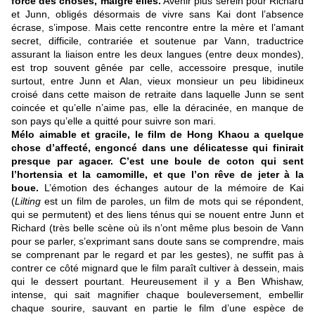
force des choses, malgré elles.
Avenir plus serein pour Richard
et Junn, obligés désormais de vivre sans Kai dont l’absence
écrase, s’impose. Mais cette rencontre entre la mère et l’amant
secret, difficile, contrariée et soutenue par Vann, traductrice
assurant la liaison entre les deux langues (entre deux mondes),
est trop souvent gênée par celle, accessoire presque, inutile
surtout, entre Junn et Alan, vieux monsieur un peu libidineux
croisé dans cette maison de retraite dans laquelle Junn se sent
coincée et qu’elle n’aime pas, elle la déracinée, en manque de
son pays qu’elle a quitté pour suivre son mari.
Mélo aimable et gracile, le film de Hong Khaou a quelque
chose d’affecté, engoncé dans une délicatesse qui finirait
presque par agacer. C’est une boule de coton qui sent
l’hortensia et la camomille, et que l’on rêve de jeter à la
boue.
L’émotion des échanges autour de la mémoire de Kai
(
Lilting
est un film de paroles, un film de mots qui se répondent,
qui se permutent) et des liens ténus qui se nouent entre Junn et
Richard (très belle scène où ils n’ont même plus besoin de Vann
pour se parler, s’exprimant sans doute sans se comprendre, mais
se comprenant par le regard et par les gestes), ne suffit pas à
contrer ce côté mignard que le film paraît cultiver à dessein, mais
qui le dessert pourtant. Heureusement il y a Ben Whishaw,
intense, qui sait magnifier chaque bouleversement, embellir
chaque sourire, sauvant en partie le film d’une espèce de