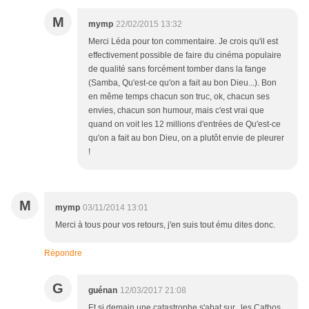
M
mymp
22/02/2015 13:32
Merci Léda pour ton commentaire. Je crois qu'il est
effectivement possible de faire du cinéma populaire
de qualité sans forcément tomber dans la fange
(Samba, Qu'est-ce qu'on a fait au bon Dieu...). Bon
en même temps chacun son truc, ok, chacun ses
envies, chacun son humour, mais c'est vrai que
quand on voit les 12 millions d'entrées de Qu'est-ce
qu'on a fait au bon Dieu, on a plutôt envie de pleurer
!
M
mymp
03/11/2014 13:01
Merci à tous pour vos retours, j'en suis tout ému dites donc.
Répondre
G
guénan
12/03/2017 21:08
Et si demain une catastrophe s'abat sur.. les Cathos,