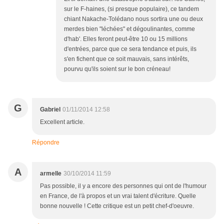
sur le F-haines, (si presque populaire), ce tandem
chiant Nakache-Tolédano nous sortira une ou deux
merdes bien "léchées" et dégoulinantes, comme
d'hab'. Elles feront peut-être 10 ou 15 millions
d'entrées, parce que ce sera tendance et puis, ils
s'en fichent que ce soit mauvais, sans intérêts,
pourvu qu'ils soient sur le bon créneau!
G
Gabriel
01/11/2014 12:58
Excellent article.
Répondre
A
armelle
30/10/2014 11:59
Pas possible, il y a encore des personnes qui ont de l'humour
en France, de l'à propos et un vrai talent d'écriture. Quelle
bonne nouvelle ! Cette critique est un petit chef-d'oeuvre.