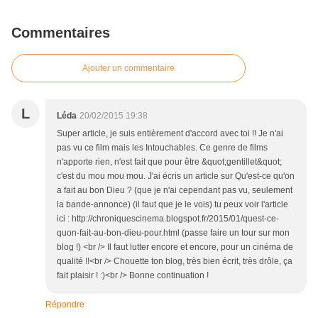
Commentaires
Ajouter un commentaire
L
Léda
20/02/2015 19:38
Super article, je suis entièrement d'accord avec toi !! Je n'ai
pas vu ce film mais les Intouchables. Ce genre de films
n'apporte rien, n'est fait que pour être &quot;gentillet&quot;
c'est du mou mou mou. J'ai écris un article sur Qu'est-ce qu'on
a fait au bon Dieu ? (que je n'ai cependant pas vu, seulement
la bande-annonce) (il faut que je le vois) tu peux voir l'article
ici : http://chroniquescinema.blogspot.fr/2015/01/quest-ce-
quon-fait-au-bon-dieu-pour.html (passe faire un tour sur mon
blog !) <br /> Il faut lutter encore et encore, pour un cinéma de
qualité !!<br /> Chouette ton blog, très bien écrit, très drôle, ça
fait plaisir ! :)<br /> Bonne continuation !
Répondre