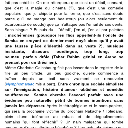
fait pas crédible. On me rétorquera que c’est un détail, connard,
que c’est la magie du cinéma (?), que c’est une comédie
populaire, que je chipote pour la forme, que c’est sans doute
parce qu’il ne mange pas beaucoup (ou alors seulement du
bicarbonate de soude) que ça n’attaque pas l'émail de ses dents.
Sans blague ? Et puis du... "détail", j’en ai, j’en ai par palettes
:
incohérences (pourquoi les flics appellent-ils l’oncle de
Samba en croyant ce dernier mort noyé alors qu’il y avait
une fausse pièce d’identité dans sa veste ?), musique
insistante, discours lourdingue, trop long, trop
neuneu, parfois drôle (Tahar Rahim, génial en Arabe se
prenant pour un Brésilien).
Même Charlotte Gainsbourg finit pas lasser dans le registre de la
fille un peu timide, un peu godiche, qu’elle commence à
traîner depuis un bail sans vraiment se renouveler
(
Nymphomaniac
mis à part).
Entre chronique sociale simpliste
sur l’immigration, histoire d’amour rabâchée et comédie
souffreteuse,
Samba
cherche l’accord parfait avec une
évidence peu naturelle, pétrit de bonnes intentions sans
jamais les dépasser.
Après le tétraplégique et le sans-papiers,
qui sera la prochaine victime du prochain Nakache / Toledano,
plein d'une tolérance au rabais et de dégoulinements
humains "qui font réfléchir" ? Un nain malgache qui tombe
amoureux d’une catholique bècebège ? Une pute ukrainienne qui