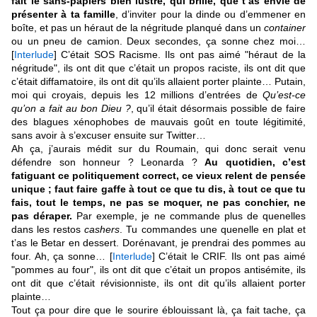
fait le sans-papiers bien lustré, qui brille, que t’as envie de
présenter à ta famille
, d’inviter pour la dinde ou d’emmener en
boîte, et pas un héraut de la négritude planqué dans un
container
ou un pneu de camion. Deux secondes, ça sonne chez moi…
[
Interlude
] C’était SOS Racisme. Ils ont pas aimé "héraut de la
négritude", ils ont dit que c’était un propos raciste, ils ont dit que
c’était diffamatoire, ils ont dit qu’ils allaient porter plainte… Putain,
moi qui croyais, depuis les 12 millions d’entrées de
Qu’est-ce
qu’on a fait au bon Dieu ?
, qu’il était désormais possible de faire
des blagues xénophobes de mauvais goût en toute légitimité,
sans avoir à s’excuser ensuite sur Twitter…
Ah ça, j’aurais médit sur du Roumain, qui donc serait venu
défendre son honneur ? Leonarda ?
Au quotidien, c’est
fatiguant ce politiquement correct, ce vieux relent de pensée
unique ; faut faire gaffe à tout ce que tu dis, à tout ce que tu
fais, tout le temps, ne pas se moquer, ne pas conchier, ne
pas déraper.
Par exemple, je ne commande plus de quenelles
dans les restos
cashers
. Tu commandes une quenelle en plat et
t’as le Betar en dessert. Dorénavant, je prendrai des pommes au
four. Ah, ça sonne… [
Interlude
] C’était le CRIF. Ils ont pas aimé
"pommes au four", ils ont dit que c’était un propos antisémite, ils
ont dit que c’était révisionniste, ils ont dit qu’ils allaient porter
plainte…
Tout ça pour dire que le sourire éblouissant là, ça fait tache, ça