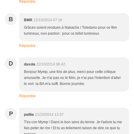
Répondre
B
BMR
22/10/2014 07:16
Grâces soient rendues à Nakache / Toledano pour ce film
lumineux, non pardon : pour ce billet lumineux.
Répondre
D
dasola
22/10/2014 06:42
Bonjour Mymp, une fois de plus, merci pour cette critique
amusante. Je n'ai pas vu le fiilm, je n'ai pas l'intention d'aller
le voir: la BA m'a suffi. Bonne journée.
Répondre
P
palilia
21/10/2014 13:37
T'es con Mymp ! Dans le bon sens du terme. Je t'adore tu me
fais peter de rire ! Et tu as tellement raison de dire ce que tu