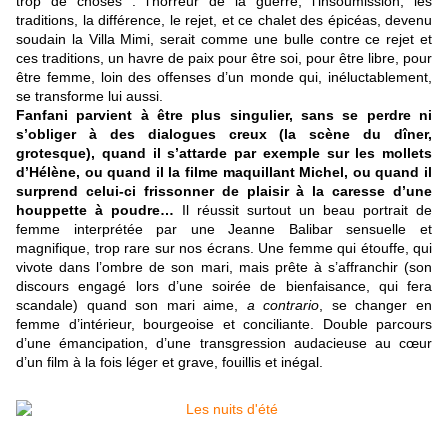
trop de choses : l’horreur de la guerre, l’insoumission, les
traditions, la différence, le rejet, et ce chalet des épicéas, devenu
soudain la Villa Mimi, serait comme une bulle contre ce rejet et
ces traditions, un havre de paix pour être soi, pour être libre, pour
être femme, loin des offenses d’un monde qui, inéluctablement,
se transforme lui aussi.
Fanfani parvient à être plus singulier, sans se perdre ni
s’obliger à des dialogues creux (la scène du dîner,
grotesque), quand il s’attarde par exemple sur les mollets
d’Hélène, ou quand il la filme maquillant Michel, ou quand il
surprend celui-ci frissonner de plaisir à la caresse d’une
houppette à poudre…
Il réussit surtout un beau portrait de
femme interprétée par une Jeanne Balibar sensuelle et
magnifique, trop rare sur nos écrans. Une femme qui étouffe, qui
vivote dans l’ombre de son mari, mais prête à s’affranchir (son
discours engagé lors d’une soirée de bienfaisance, qui fera
scandale) quand son mari aime,
a contrario
, se changer en
femme d’intérieur, bourgeoise et conciliante. Double parcours
d’une émancipation, d’une transgression audacieuse au cœur
d’un film à la fois léger et grave, fouillis et inégal.