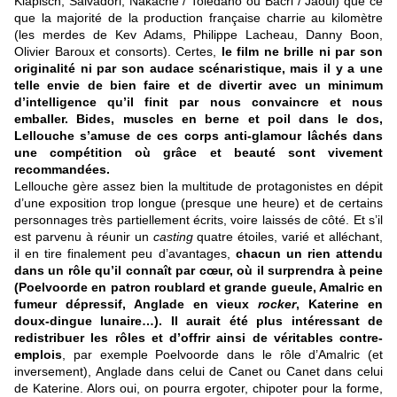
Klapisch, Salvadori, Nakache / Toledano ou Bacri / Jaoui) que ce
que la majorité de la production française charrie au kilomètre
(les merdes de Kev Adams, Philippe Lacheau, Danny Boon,
Olivier Baroux et consorts). Certes,
le film ne brille ni par son
originalité ni par son audace scénaristique, mais il y a une
telle envie de bien faire et de divertir avec un minimum
d’intelligence qu’il finit par nous convaincre et nous
emballer. Bides, muscles en berne et poil dans le dos,
Lellouche s’amuse de ces corps anti-glamour lâchés dans
une compétition où grâce et beauté sont vivement
recommandées.
Lellouche gère assez bien la multitude de protagonistes en dépit
d’une exposition trop longue (presque une heure) et de certains
personnages très partiellement écrits, voire laissés de côté. Et s’il
est parvenu à réunir un
casting
quatre étoiles, varié et alléchant,
il en tire finalement peu d’avantages,
chacun un rien attendu
dans un rôle qu’il connaît par cœur, où il surprendra à peine
(Poelvoorde en patron roublard et grande gueule, Amalric en
fumeur dépressif, Anglade en vieux
rocker
, Katerine en
doux-dingue lunaire…).
Il aurait été plus intéressant de
redistribuer les rôles et d’offrir ainsi de véritables contre-
emplois
, par exemple Poelvoorde dans le rôle d’Amalric (et
inversement), Anglade dans celui de Canet ou Canet dans celui
de Katerine. Alors oui, on pourra ergoter, chipoter pour la forme,