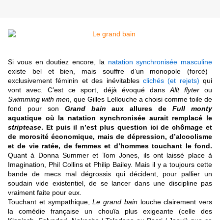
Si vous en doutiez encore, la
natation synchronisée masculine
existe bel et bien, mais souffre d’un monopole (forcé)
exclusivement féminin et des inévitables
clichés (et rejets)
qui
vont avec. C’est ce sport, déjà évoqué dans
Allt flyter
ou
Swimming with men
, que Gilles Lellouche a choisi comme toile de
fond pour son
Grand bain
aux allures de
Full monty
aquatique où la natation synchronisée aurait remplacé le
striptease
. Et puis il n’est plus question ici de chômage et
de morosité économique, mais de dépression, d’alcoolisme
et de vie ratée, de femmes et d’hommes touchant le fond.
Quant à Donna Summer et Tom Jones, ils ont laissé place à
Imagination, Phil Collins et Philip Bailey. Mais il y a toujours cette
bande de mecs mal dégrossis qui décident, pour pallier un
soudain vide existentiel, de se lancer dans une discipline pas
vraiment faite pour eux.
Touchant et sympathique,
Le grand bain
louche clairement vers
la comédie française un chouïa plus exigeante (celle des