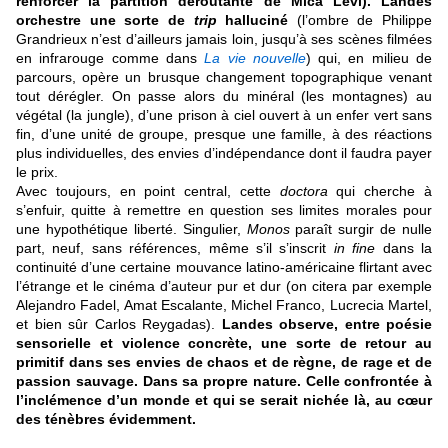
renforcer la partition déroutante de Mica Levi).
Landes
orchestre une sorte de
trip
halluciné
(l’ombre de Philippe
Grandrieux n’est d’ailleurs jamais loin, jusqu’à ses scènes filmées
en infrarouge comme dans
La vie nouvelle
) qui, en milieu de
parcours, opère un brusque changement topographique venant
tout dérégler. On passe alors du minéral (les montagnes) au
végétal (la jungle), d’une prison à ciel ouvert à un enfer vert sans
fin, d’une unité de groupe, presque une famille, à des réactions
plus individuelles, des envies d’indépendance dont il faudra payer
le prix.
Avec toujours, en point central, cette
doctora
qui cherche à
s’enfuir, quitte à remettre en question ses limites morales pour
une hypothétique liberté. Singulier,
Monos
paraît surgir de nulle
part, neuf, sans références, même s’il s’inscrit
in fine
dans la
continuité d’une certaine mouvance latino-américaine flirtant avec
l’étrange et le cinéma d’auteur pur et dur (on citera par exemple
Alejandro Fadel, Amat Escalante, Michel Franco, Lucrecia Martel,
et bien sûr Carlos Reygadas).
Landes observe, entre poésie
sensorielle et violence concrète, une sorte de retour au
primitif dans ses envies de chaos et de règne, de rage et de
passion sauvage. Dans sa propre nature. Celle confrontée à
l’inclémence d’un monde et qui se serait nichée là, au cœur
des ténèbres évidemment.