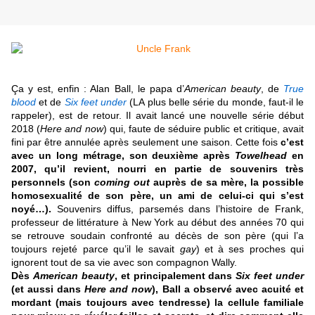
Ça y est, enfin : Alan Ball, le papa d’
American beauty
, de
True
blood
et de
Six feet under
(LA plus belle série du monde, faut-il le
rappeler), est de retour. Il avait lancé une nouvelle série début
2018 (
Here and now
) qui, faute de séduire public et critique, avait
fini par être annulée après seulement une saison. Cette fois
c’est
avec un long métrage, son deuxième après
Towelhead
en
2007, qu’il revient, nourri en partie de souvenirs très
personnels (son
coming out
auprès de sa mère, la possible
homosexualité de son père, un ami de celui-ci qui s’est
noyé…).
Souvenirs diffus, parsemés dans l’histoire de Frank,
professeur de littérature à New York au début des années 70 qui
se retrouve soudain confronté au décès de son père (qui l’a
toujours rejeté parce qu’il le savait
gay
) et à ses proches qui
ignorent tout de sa vie avec son compagnon Wally.
Dès
American beauty
, et principalement dans
Six feet under
(et aussi dans
Here and now
), Ball a observé avec acuité et
mordant (mais toujours avec tendresse) la cellule familiale