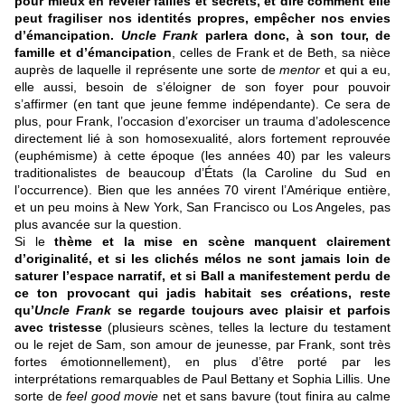
pour mieux en révéler failles et secrets, et dire comment elle
peut fragiliser nos identités propres, empêcher nos envies
d’émancipation.
Uncle Frank
parlera donc, à son tour, de
famille et d’émancipation
, celles de Frank et de Beth, sa nièce
auprès de laquelle il représente une sorte de
mentor
et qui a eu,
elle aussi, besoin de s’éloigner de son foyer pour pouvoir
s’affirmer (en tant que jeune femme indépendante). Ce sera de
plus, pour Frank, l’occasion d’exorciser un trauma d’adolescence
directement lié à son homosexualité, alors fortement reprouvée
(euphémisme) à cette époque (les années 40) par les valeurs
traditionalistes de beaucoup d’États (la Caroline du Sud en
l’occurrence). Bien que les années 70 virent l’Amérique entière,
et un peu moins à New York, San Francisco ou Los Angeles, pas
plus avancée sur la question.
Si le
thème et la mise en scène manquent clairement
d’originalité, et si les clichés mélos ne sont jamais loin de
saturer l’espace narratif, et si Ball a manifestement perdu de
ce ton provocant qui jadis habitait ses créations, reste
qu’
Uncle Frank
se regarde toujours avec plaisir et parfois
avec tristesse
(plusieurs scènes, telles la lecture du testament
ou le rejet de Sam, son amour de jeunesse, par Frank, sont très
fortes émotionnellement), en plus d’être porté par les
interprétations remarquables de Paul Bettany et Sophia Lillis. Une
sorte de
feel good movie
net et sans bavure (tout finira au calme