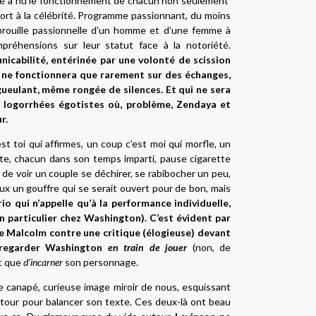
tre à nu le fonctionnement de chacun non seulement
pport à la célébrité. Programme passionnant, du moins
 brouille passionnelle d’un homme et d’une femme à
préhensions sur leur statut face à la notoriété.
icabilité, entérinée par une volonté de scission
i ne fonctionnera que rarement sur des échanges,
gueulant, même rongée de silences. Et qui ne sera
e logorrhées égotistes où, problème, Zendaya et
r.
t toi qui affirmes, un coup c’est moi qui morfle, un
uite, chacun dans son temps imparti, pause cigarette
n de voir un couple se déchirer, se rabibocher un peu,
ux un gouffre qui se serait ouvert pour de bon, mais
io qui n’appelle qu’à la performance individuelle,
en particulier chez Washington). C’est évident par
e Malcolm contre une critique (élogieuse) devant
 regarder Washington
en train de jouer
(non, de
ôt que
d’incarner
son personnage.
 canapé, curieuse image miroir de nous, esquissant
tour pour balancer son texte. Ces deux-là ont beau