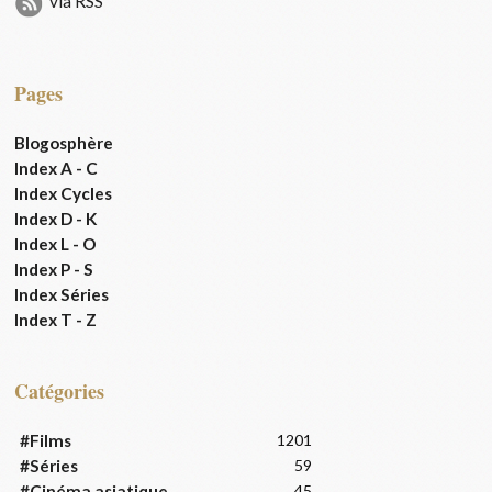
via RSS
Pages
Blogosphère
Index A - C
Index Cycles
Index D - K
Index L - O
Index P - S
Index Séries
Index T - Z
Catégories
#Films
1201
#Séries
59
#Cinéma asiatique
45