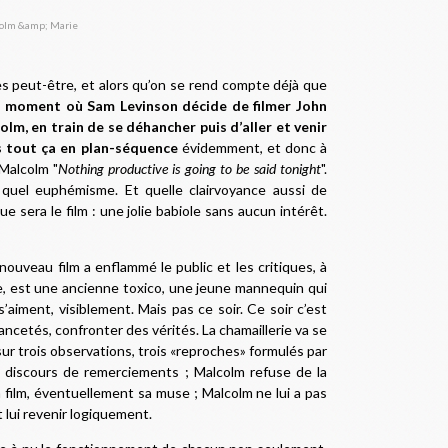
tes peut-être, et alors qu’on se rend compte déjà que
r du moment où Sam Levinson décide de filmer John
m, en train de se déhancher puis d’aller et venir
es tout ça en plan-séquence
évidemment, et donc à
 Malcolm "
Nothing productive is going to be said tonight
".
, quel euphémisme. Et quelle clairvoyance aussi de
ue sera le film : une jolie babiole sans aucun intérêt.
 nouveau film a enflammé le public et les critiques, à
rie, est une ancienne toxico, une jeune mannequin qui
s’aiment, visiblement. Mais pas ce soir. Ce soir c’est
hancetés, confronter des vérités. La chamaillerie va se
sur trois observations, trois «reproches» formulés par
n discours de remerciements ; Malcolm refuse de la
film, éventuellement sa muse ; Malcolm ne lui a pas
t lui revenir logiquement.