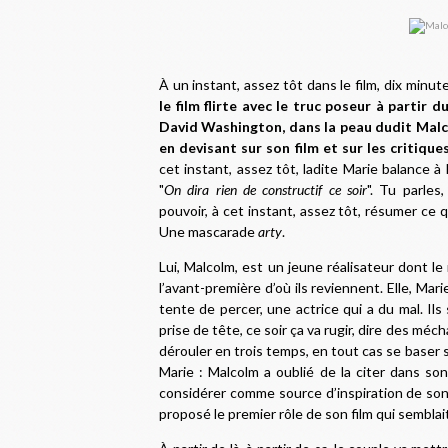
À un instant, assez tôt dans le film, dix minu
le film flirte avec le truc poseur à parti
David Washington, dans la peau dudit Malcol
en devisant sur son film et sur les critiqu
cet instant, assez tôt, ladite Marie balance à
"
On dira rien de constructif ce soir
". Tu parles
pouvoir, à cet instant, assez tôt, résumer ce q
Une mascarade
arty
.
Lui, Malcolm, est un jeune réalisateur dont le
l’avant-première d’où ils reviennent. Elle, Ma
tente de percer, une actrice qui a du mal. Ils 
prise de tête, ce soir ça va rugir, dire des méc
dérouler en trois temps, en tout cas se baser 
Marie : Malcolm a oublié de la citer dans so
considérer comme source d’inspiration de son 
proposé le premier rôle de son film qui semblai