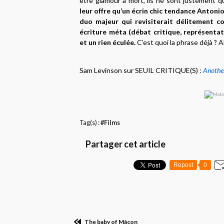
être glamour à mort, ils ne sont justement q
leur offre qu’un écrin chic tendance Antonio
duo majeur qui revisiterait délitement c
écriture méta (débat critique, représentat
et un rien éculée.
C’est quoi la phrase déjà ? A
S
am Levinson sur SEUIL CRITIQUE(S) :
Anothe
Tag(s) :
#Films
Partager cet article
Repost
0
The baby of Mâcon