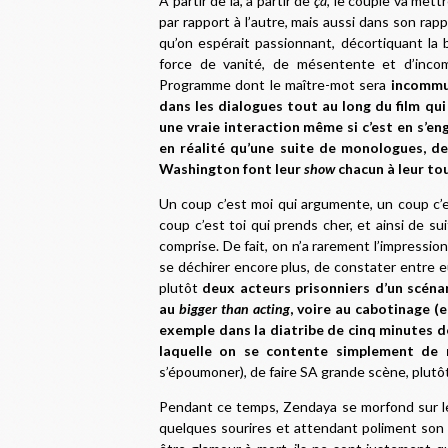
À partir de là, à partir de
ça
, le couple va met
par rapport à l’autre, mais aussi dans son ra
qu’on espérait passionnant, décortiquant la
force de vanité, de mésentente et d’incom
Programme dont le maître-mot sera
incommun
dans les dialogues tout au long du film qu
une vraie interaction même si c’est en s’en
en réalité qu’une suite de monologues, d
Washington font leur
show
chacun à leur tou
Un coup c’est moi qui argumente, un coup c’es
coup c’est toi qui prends cher, et ainsi de s
comprise. De fait, on n’a rarement l’impressio
se déchirer encore plus, de constater entre e
plutôt
deux acteurs prisonniers d’un scénar
au
bigger than acting
, voire au cabotinage (
exemple dans la diatribe de cinq minutes d
laquelle on se contente simplement de
s’époumoner), de faire SA grande scène, plut
Pendant ce temps, Zendaya se morfond sur le
quelques sourires et attendant poliment son 