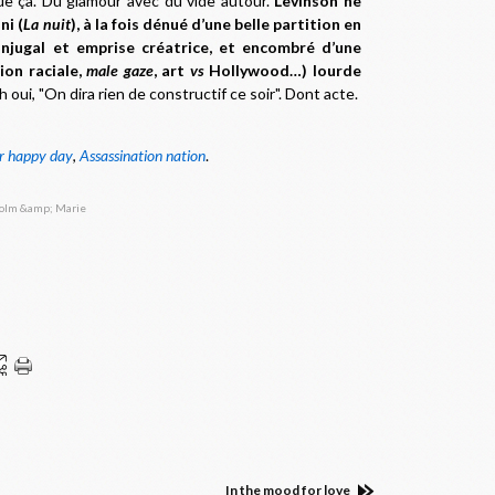
ue ça. Du glamour avec du vide autour.
Levinson ne
ni (
La nuit
), à la fois dénué d’une belle partition en
onjugal et emprise créatrice, et encombré d’une
ion raciale,
male gaze
, art
vs
Hollywood…) lourde
h oui, "On dira rien de constructif ce soir". Dont acte
.
r happy day
,
Assassination nation
.
In the mood for love