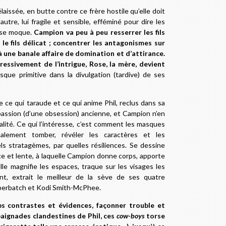
délaissée, en butte contre ce frère hostile qu’elle doit
utre, lui fragile et sensible, efféminé pour dire les
 se moque.
Campion va peu à peu resserrer les fils
, le fils délicat ; concentrer les antagonismes sur
 à une banale affaire de domination et d’attirance.
gressivement de l’intrigue, Rose, la mère, devient
esque primitive dans la divulgation (tardive) de ses
de ce qui taraude et ce qui anime Phil, reclus dans sa
assion (d’une obsession) ancienne, et Campion n’en
lité. Ce qui l’intéresse, c’est comment les masques
nalement tomber, révéler les caractères et les
ls stratagèmes, par quelles résiliences. Se dessine
ce et lente, à laquelle Campion donne corps, apporte
le magnifie les espaces, traque sur les visages les
nt, extrait le meilleur de la sève de ses quatre
mberbatch et Kodi Smith-McPhee.
ps contrastes et évidences, façonner trouble et
baignades clandestines de Phil, ces
cow-boys
torse