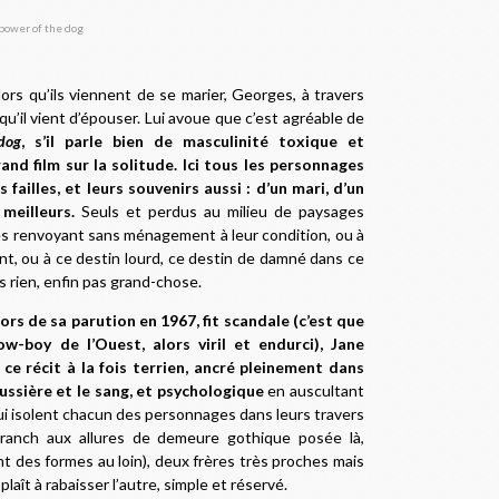
Alors qu’ils viennent de se marier, Georges, à travers
u’il vient d’épouser. Lui avoue que c’est agréable de
dog
, s’il parle bien de masculinité toxique et
nd film sur la solitude. Ici tous les personnages
failles, et leurs souvenirs aussi : d’un mari, d’un
meilleurs.
Seuls et perdus au milieu de paysages
s renvoyant sans ménagement à leur condition, ou à
hent, ou à ce destin lourd, ce destin de damné dans ce
 rien, enfin pas grand-chose.
s de sa parution en 1967, fit scandale (c’est que
w-boy de l’Ouest, alors viril et endurci), Jane
e récit à la fois terrien, ancré pleinement dans
ussière et le sang, et psychologique
en auscultant
 qui isolent chacun des personnages dans leurs travers
 ranch aux allures de demeure gothique posée là,
t des formes au loin), deux frères très proches mais
plaît à rabaisser l’autre, simple et réservé.