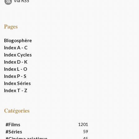
via RSS
Pages
Blogosphère
Index A - C
Index Cycles
Index D - K
Index L - O
Index P - S
Index Séries
Index T - Z
Catégories
#Films
1201
#Séries
59
#Cinéma asiatique
45