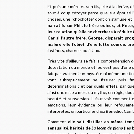
Et puis une mère et son fils, elle à la dérive, 
tout à coup côtoyer parce qu’elle a épousé l’a
choses, une "chochotte" dont on s’amuse et
narratifs sur Phil, le frère odieux, et Peter
leur relation qu’elle ne cherchera à réduire
Car si l’autre frère, George, disparaît pro
malgré elle l’objet d’une lutte sourde
, pr
instincts, charnels ou filiaux.
Très vite d’ailleurs se fait la compréhension 
détestation du monde et les vestiges d’une p
fait pas vraiment un mystère ni même une fina
vont subrepticement se fissurer puis fi
déterminations ; et par quels effets, par que
ainsi une mise à mort du mythe, en règle, dou
beauté et subversion. Il faut voir comment el
émotions, leur évidence ou leur refouleme
interprètes, en particulier chez Benedict Cu
Comment
elle sait distiller en même tem
sensualité, hérités de
La leçon de piano
(les 