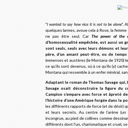
"
I wanted to say how nice it is not to be alone
". 
quelques larmes, avoue cela à Rose, la femme q
ne pas être seul. Car
The power of the 
d’homosexualité empêchée, est aussi un gra
sont seuls, seuls avec leurs démons et leurs 
père, d’un amant peut-être, ou de temps 
immenses et austères (le Montana de 1920) le
ce qu’ils sont devenus, où à ce qu’ils (y) cac
Montana qui ressemble à un enfer minéral, sans
Adaptant le roman de Thomas Savage qui, lor
Savage osait déconstruire la figure du co
Campion s’empare avec force et âpreté de c
l’histoire d’une Amérique forgée dans la po
les différents rapports de force (et de désir)
et leurs secrets. Au centre de l’arène (un
incongrue, au pied de collines comme dessinan
différents dont l’un, charismatique et cruel, se 