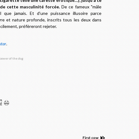
igarette telle une caresse érotique…), jusqu’à ce
de cette masculinité forcée.
De ce fameux "mâle
ul que jamais. Et d’une puissance illusoire parce
re et nature profonde, inscrits tous les deux dans
cilement, préfèreront rejeter
.
star
.
First cow