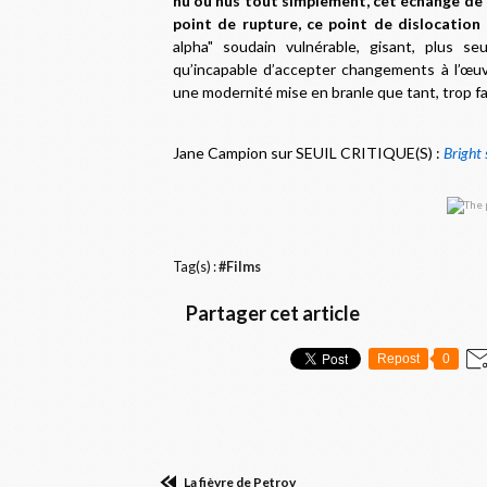
nu ou nus tout simplement, cet échange de c
point de rupture, ce point de dislocation 
alpha" soudain vulnérable, gisant, plus se
qu’incapable d’accepter changements à l’œuv
une modernité mise en branle que tant, trop fa
Jane Campion sur SEUIL CRITIQUE(S) :
Bright 
Tag(s) :
#Films
Partager cet article
Repost
0
La fièvre de Petrov