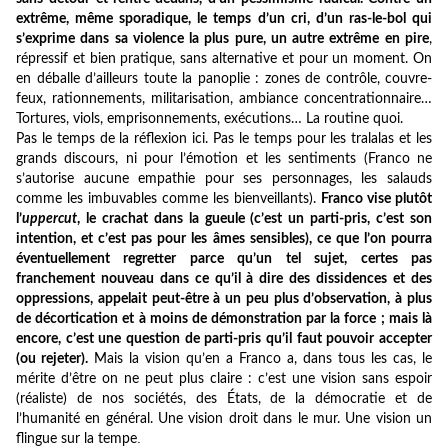
extrême, même sporadique, le temps d’un cri, d’un ras-le-bol qui
s’exprime dans sa violence la plus pure, un autre extrême en pire
,
répressif et bien pratique, sans alternative et pour un moment. On
en déballe d’ailleurs toute la panoplie : zones de contrôle, couvre-
feux, rationnements, militarisation, ambiance concentrationnaire…
Tortures, viols, emprisonnements, exécutions… La routine quoi.
Pas le temps de la réflexion ici. Pas le temps pour les tralalas et les
grands discours, ni pour l’émotion et les sentiments (Franco ne
s’autorise aucune empathie pour ses personnages, les salauds
comme les imbuvables comme les bienveillants).
Franco vise plutôt
l’
uppercut
, le crachat dans la gueule (c’est un parti-pris, c’est son
intention, et c’est pas pour les âmes sensibles), ce que l’on pourra
éventuellement regretter parce qu’un tel sujet, certes pas
franchement nouveau dans ce qu’il à dire des dissidences et des
oppressions, appelait peut-être à un peu plus d’observation, à plus
de décortication et à moins de démonstration par la force ; mais là
encore, c’est une question de parti-pris qu’il faut pouvoir accepter
(ou rejeter).
Mais la vision qu’en a Franco a, dans tous les cas, le
mérite d’être on ne peut plus claire : c’est une vision sans espoir
(réaliste) de nos sociétés, des États, de la démocratie et de
l’humanité en général. Une vision droit dans le mur. Une vision un
.
flingue sur la tempe