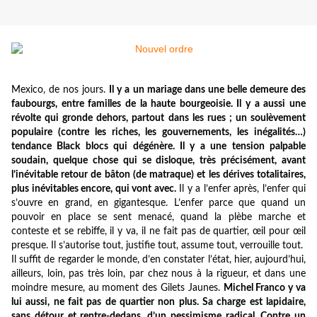
Mexico, de nos jours.
Il y a un mariage dans une belle demeure des
faubourgs, entre familles de la haute bourgeoisie. Il y a aussi une
révolte qui gronde dehors, partout dans les rues ; un soulèvement
populaire (contre les riches, les gouvernements, les inégalités…)
tendance Black blocs qui dégénère. Il y a une tension palpable
soudain, quelque chose qui se disloque, très précisément, avant
l’inévitable retour de bâton (de matraque) et les dérives totalitaires,
plus inévitables encore, qui vont avec.
Il y a l’enfer après, l’enfer qui
s’ouvre en grand, en gigantesque. L’enfer parce que quand un
pouvoir en place se sent menacé, quand la plèbe marche et
conteste et se rebiffe, il y va, il ne fait pas de quartier, œil pour œil
presque. Il s’autorise tout, justifie tout, assume tout, verrouille tout.
Il suffit de regarder le monde, d’en constater l’état, hier, aujourd’hui,
ailleurs, loin, pas très loin, par chez nous à la rigueur, et dans une
moindre mesure, au moment des Gilets Jaunes.
Michel Franco y va
lui aussi, ne fait pas de quartier non plus. Sa charge est lapidaire,
sans détour et rentre-dedans, d’un pessimisme radical. Contre un