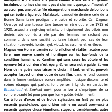
insalubre, un prince charmant pas si charmant que ça, un "
monstre
"
au cœur pur, une petite fille étrange et une marchande de bonbons
qui se révèlera figure du Mal absolu
, camouflée derrière celle de la
Bonne Samaritaine prodiguant entraide et sororité. Car Dagmar
Overbye est une tueuse. Une tueuse en série qui, entre 1913 et
1920, assassina vingt-cinq enfants, principalement des bébés non
désirés, abandonnés à elle par des femmes ne sachant pas
comment, dans une société puritaine faisant peu cas de leur
situation (pauvreté, honte, rejet, viol…), les assumer et les élever.
Magnus von Horn entremêle sombre fiction et réalité macabre pour
livrer une œuvre cruelle et horrifique sur les bas-fonds de la
condition humaine, et Karoline, qui sans cesse les côtoie et les
éprouve (et à qui rien n’est épargné), en sera notre guide. Et von
Horn de ne guère nous laisser le choix : il faut, en effet, pouvoir
accepter l’aspect un rien outré de son film
, dans le fond comme
dans la forme (ambiance sonore amplifiée, musique dissonante et
scènes étranges qui, parfois, font penser à Lynch, en particulier
Eraserhead
et
Elephant man
), pour arriver à s’imprégner de sa
sombre beauté (et pour peu que l’on y goûte, évidemment).
Car à force d’excès et de froide stylisation, on finit par ne plus
ressentir grand-chose, quand bien même on aurait
commencé
à
ressentir quelque chose (émotions, stupeurs, tremblements, autre