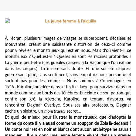
À l’écran, plusieurs images de visages se superposent, décalées et
mouvantes, créant une saisissante distorsion de ceux-ci comme
pour y révéler le monstrueux qui est en nous. Mais d’où vient-il, ce
monstrueux ? Quel est-il ? Quelles en sont les racines profondes ?
La guerre peut-être (ces gueules cassées à la Bacon que l’on exhibe
dans les cirques). La misère sans doute. Et une société d’après-
guerre sans pitié, sans sentiment, sans empathie pour personne et
surtout pas pour les femmes… Nous sommes à Copenhague, en
1919. Karoline, ouvrière dans le textile, lutte pour survivre dans un
monde comme aux bords des ténèbres. Enceinte de son patron qui,
contre son gré, la rejettera, Karoline, en tentant d’avorter, va
rencontrer Dagmar Overbye. Sous ses airs protecteurs, Dagmar
cache un sinistre, un
monstrueux
secret…
Et
quoi de mieux, pour illustrer le monstrueux, que d’adopter la
forme du conte (il y a aussi comme un soupçon de Zola là-dedans) ?
Un conte noir (et en noir et blanc) dont aucun archétype ne saurait
manquer… Il y a donc une jeune femme vivant dans un grenier