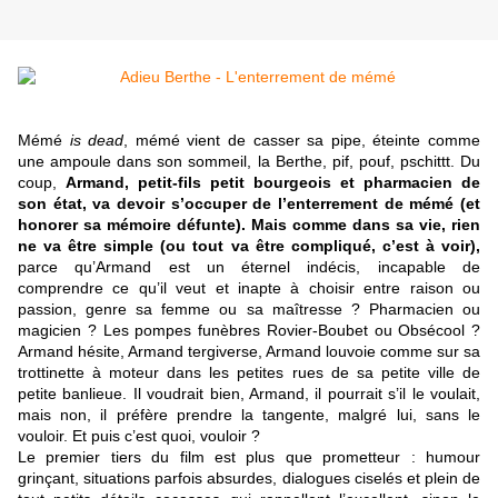
Mémé
is dead
, mémé vient de casser sa pipe, éteinte comme
une ampoule dans son sommeil, la Berthe, pif, pouf, pschittt. Du
coup,
Armand, petit-fils petit bourgeois et pharmacien de
son état, va devoir s’occuper de l’enterrement de mémé (et
honorer sa mémoire défunte). Mais comme dans sa vie, rien
ne va être simple (ou tout va être compliqué, c’est à voir),
parce qu’Armand est un éternel indécis, incapable de
comprendre ce qu’il veut et inapte à choisir entre raison ou
passion, genre sa femme ou sa maîtresse ? Pharmacien ou
magicien ? Les pompes funèbres Rovier-Boubet ou Obsécool ?
Armand hésite, Armand tergiverse, Armand louvoie comme sur sa
trottinette à moteur dans les petites rues de sa petite ville de
petite banlieue. Il voudrait bien, Armand, il pourrait s’il le voulait,
mais non, il préfère prendre la tangente, malgré lui, sans le
vouloir. Et puis c’est quoi, vouloir ?
Le premier tiers du film est plus que prometteur : humour
grinçant, situations parfois absurdes, dialogues ciselés et plein de