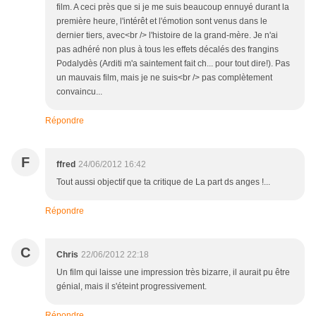
film. A ceci près que si je me suis beaucoup ennuyé durant la
première heure, l'intérêt et l'émotion sont venus dans le
dernier tiers, avec<br /> l'histoire de la grand-mère. Je n'ai
pas adhéré non plus à tous les effets décalés des frangins
Podalydès (Arditi m'a saintement fait ch... pour tout dire!). Pas
un mauvais film, mais je ne suis<br /> pas complètement
convaincu...
Répondre
F
ffred
24/06/2012 16:42
Tout aussi objectif que ta critique de La part ds anges !...
Répondre
C
Chris
22/06/2012 22:18
Un film qui laisse une impression très bizarre, il aurait pu être
génial, mais il s'éteint progressivement.
Répondre