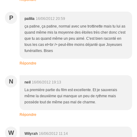
P
palilia
16/06/2012 20:59
ça patine, ça patine, normal avec une trottinette mais tu lui as
quand même mis la moyenne des étoiles très cher donc c'est
que tu as quand même un peu aimé. C'est bien raconté en
tous les cas et<br /> peut-être moins déjanté que Joyeuses
funérailles. Bises
Répondre
N
neil
16/06/2012 19:13
La première partie du film est excellente. Et je sauverais
même la deuxième qui manque un peu de rythme mais
possède tout de même pas mal de charme.
Répondre
W
Wilyrah
16/06/2012 11:14