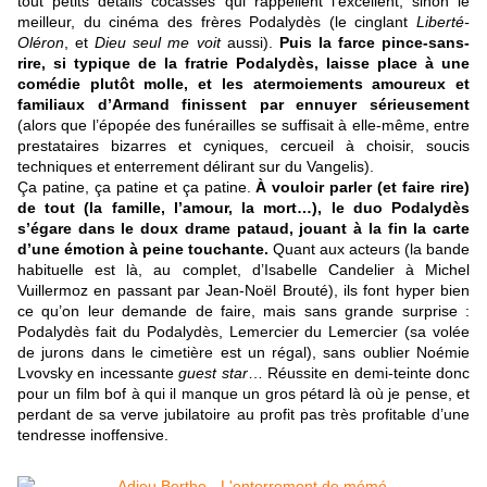
tout petits détails cocasses qui rappellent l’excellent, sinon le
meilleur, du cinéma des frères Podalydès (le cinglant
Liberté-
Oléron
, et
Dieu seul me voit
aussi).
Puis la farce pince-sans-
rire, si typique de la fratrie Podalydès, laisse place à une
comédie plutôt molle, et les atermoiements amoureux et
familiaux d’Armand finissent par ennuyer sérieusement
(alors que l’épopée des funérailles se suffisait à elle-même, entre
prestataires bizarres et cyniques, cercueil à choisir, soucis
techniques et enterrement délirant sur du Vangelis).
Ça patine, ça patine et ça patine.
À vouloir parler (et faire rire)
de tout (la famille, l’amour, la mort…), le duo Podalydès
s’égare dans le doux drame pataud, jouant à la fin la carte
d’une émotion à peine touchante.
Quant aux acteurs (la bande
habituelle est là, au complet, d’Isabelle Candelier à Michel
Vuillermoz en passant par Jean-Noël Brouté), ils font hyper bien
ce qu’on leur demande de faire, mais sans grande surprise :
Podalydès fait du Podalydès, Lemercier du Lemercier (sa volée
de jurons dans le cimetière est un régal), sans oublier Noémie
Lvovsky en incessante
guest star
… Réussite en demi-teinte donc
pour un film bof à qui il manque un gros pétard là où je pense, et
perdant de sa verve jubilatoire au profit pas très profitable d’une
tendresse inoffensive.