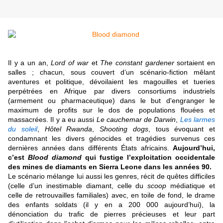
Il y a un an,
Lord of war
et
The constant gardener
sortaient en
salles ; chacun, sous couvert d’un scénario-fiction mêlant
aventures et politique, dévoilaient les magouilles et tueries
perpétrées en Afrique par divers consortiums industriels
(armement ou pharmaceutique) dans le but d'engranger le
maximum de profits sur le dos de populations flouées et
massacrées. Il y a eu aussi
Le cauchemar de Darwin
,
Les larmes
du soleil
,
Hôtel Rwanda
,
Shooting dogs
, tous évoquant et
condamnant les divers génocides et tragédies survenus ces
dernières années dans différents États africains.
Aujourd’hui,
c’est
Blood diamond
qui fustige l’exploitation occidentale
des mines de diamants en Sierra Leone dans les années 90.
Le scénario mélange lui aussi les genres, récit de quêtes difficiles
(celle d’un inestimable diamant, celle du
scoop
médiatique et
celle de retrouvailles familiales) avec, en toile de fond, le drame
des enfants soldats (il y en a 200 000 aujourd’hui), la
dénonciation du trafic de pierres précieuses et leur part