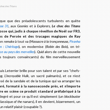
poque que des préadolescents turbulents en quête
sse 31
, aux
Goonies
et à
Explorers
,
Le choc des Titans
sse qui, jadis à chaque réveillon de Noël sur FR3,
ques de Persée et des trucages magiques de Ray
 on
remake
à tout va (
Massacre à la tronçonneuse
,
Piranha
n : L'héritage
), on modernise (
Robin des Bois
), on tri-
ice au pays des merveilles
).
Quid
alors de cette nouvelle
s toujours convaincants) du film merveilleusement
is Leterrier brille pour son talent et par ses "chefs-
og
,
L’incroyable Hulk
, un sacré palmarès), et ce n’est
é de la sandale et de la tunique qui va arranger les
ibré, formaté à la nanoseconde près, et n’importe
e en scène ce produit standard préfabriqué à la
degré et pour ce qu’il est simplement (un
blockbuster
 classique
of the
nanars), il en devient, bizarrement, un
relatif plaisir (coupable ?).