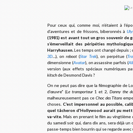
Pour ceux qui, comme moi, n’étaient à l’é
d’aventures et de frissons, biberonnés à
Uly
(1981) est avant tout un gros souvenir de go
s’émerveillait des péripéties mythologi
Harryhausen.
Les temps ont changé depuis ;
3D
…), on
reboot
(
Star Trek
), on perpétue (
Tro
dimensionne (
Avatar
), on assassine parfois (
Al
version (aux effets spéciaux numériques pa
kitsch
de Desmond Davis ?
On ne peut pas dire que la filmographie de Lou
d’œuvre" (
Le transporteur
1 et 2,
Danny the d
malheureusement pas ce
Choc des Titans
empes
choses.
C’est impersonnel au possible, cal
quel tâcheron d'Hollywood aurait pu mettr
va-vite.
Mais en prenant le film au vingtième 
du samedi soir qui, dans dix ans, sera déjà un
passe-temps bien bourrin qui se regarde avec un 