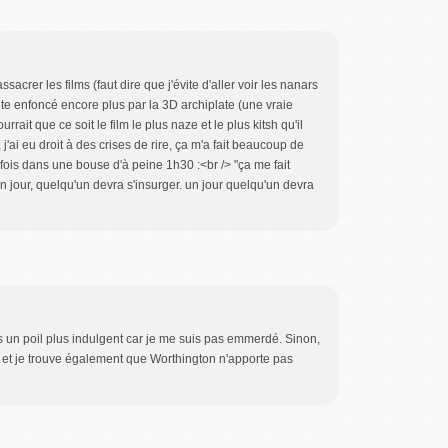
acrer les films (faut dire que j'évite d'aller voir les nanars
oute enfoncé encore plus par la 3D archiplate (une vraie
rrait que ce soit le film le plus naze et le plus kitsh qu'il
j'ai eu droit à des crises de rire, ça m'a fait beaucoup de
s fois dans une bouse d'à peine 1h30 :<br /> "ça me fait
n jour, quelqu'un devra s'insurger. un jour quelqu'un devra
 un poil plus indulgent car je me suis pas emmerdé. Sinon,
, et je trouve également que Worthington n'apporte pas