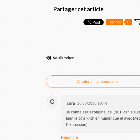
Partager cet article
Repost
0
Soul kitchen
Commenter cet article
Ajouter un commentaire
C
csra
20/06/2010 19:44
Je connaissais l'original de 1981, car je suis
bien le côté kitch en numérique et avec Méd
l'expression)
Répondre