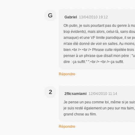
G
Gabriel
13/04/2010 19:12
Oh putin, je suis pourtant pas du genre à mass
trop évidents), mais alors, celui-là, sans d
arnaque) et une VF limite parodique, il se pou
m'aie été donné de voir en salles. Au moins, 
bien.<br /> <br /> Phrase culte répétée troi
penser à un phrase que disait mon père : "u
dire : ça suffit." ".<br /> <br /> ça suffit.
Répondre
2
2flicsamiami
12/04/2010 11:14
Je pense un peu comme toi, même si je suis
je suis resté également un peu sur ma faim
grand chose au film.
Répondre