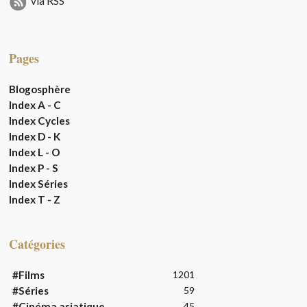
via RSS
Pages
Blogosphère
Index A - C
Index Cycles
Index D - K
Index L - O
Index P - S
Index Séries
Index T - Z
Catégories
#Films
1201
#Séries
59
#Cinéma asiatique
45