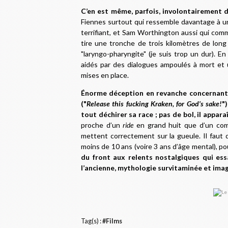
C’en est même, parfois, involontairement d
Fiennes surtout qui ressemble davantage à un 
terrifiant, et Sam Worthington aussi qui comm
tire une tronche de trois kilomètres de long 
"laryngo-pharyngite" (je suis trop un dur). E
aidés par des dialogues ampoulés à mort et u
mises en place.
Énorme déception en revanche concernant 
("
Release this fucking Kraken, for God’s sake!
"
tout déchirer sa race ; pas de bol, il appara
proche d’un
ride
en grand huit que d’un com
mettent correctement sur la gueule. Il faut
moins de 10 ans (voire 3 ans d’âge mental), po
du front aux relents nostalgiques qui es
l’ancienne, mythologie survitaminée et ima
Tag(s) :
#Films