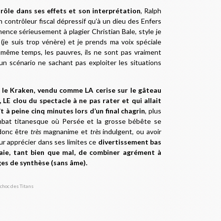
rôle dans ses effets et son interprétation
, Ralph
contrôleur fiscal dépressif qu’à un dieu des Enfers
ence sérieusement à plagier Christian Bale, style je
(je suis trop vénère) et je prends ma voix spéciale
n même temps, les pauvres, ils ne sont pas vraiment
n scénario ne sachant pas exploiter les situations
le Kraken, vendu comme LA cerise sur le gâteau
), LE clou du spectacle à ne pas rater et qui allait
ît à peine cinq minutes lors d’un final chagrin
, plus
bat titanesque où Persée et la grosse bébête se
 donc être
très
magnanime et
très
indulgent, ou avoir
ur apprécier dans ses limites ce
divertissement bas
saie, tant bien que mal, de combiner agrément à
ges de synthèse (sans âme).