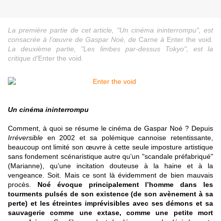
La première partie de cet article, "Un cinéma ininterrompu", est
consacrée à l’œuvre de Gaspar Noé, de
Carne
à
Enter the void
.
La deuxième partie, "Les limbes par-dessus Tokyo", est la
critique d’
Enter the void
.
Un cinéma ininterrompu
C
omment, à quoi se résume le cinéma de Gaspar Noé ? Depuis
Irréversible
en 2002 et sa polémique cannoise retentissante,
beaucoup ont limité son œuvre à cette seule imposture artistique
sans fondement scénaristique autre qu’un "scandale préfabriqué"
(Marianne), qu’une incitation douteuse à la haine et à la
vengeance. Soit. Mais ce sont là évidemment de bien mauvais
procès.
Noé évoque principalement l’homme dans les
tourments pulsés de son existence (de son avènement à sa
perte) et les étreintes imprévisibles avec ses démons et sa
sauvagerie comme une extase, comme une petite mort