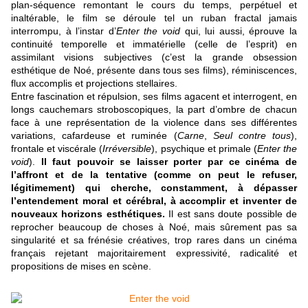
plan-séquence remontant le cours du temps, perpétuel et
inaltérable, le film se déroule tel un ruban fractal jamais
interrompu, à l’instar d’
Enter the void
qui, lui aussi, éprouve la
continuité temporelle et immatérielle (celle de l’esprit) en
assimilant visions subjectives (c’est la grande obsession
esthétique de Noé, présente dans tous ses films), réminiscences,
flux accomplis et projections stellaires.
Entre fascination et répulsion, ses films agacent et interrogent, en
longs cauchemars stroboscopiques, la part d’ombre de chacun
face à une représentation de la violence dans ses différentes
variations, cafardeuse et ruminée (
Carne
,
Seul contre tous
),
frontale et viscérale (
Irréversible
), psychique et primale (
Enter the
void
).
Il faut pouvoir se laisser porter par ce cinéma de
l’affront et de la tentative (comme on peut le refuser,
légitimement) qui cherche, constamment, à dépasser
l’entendement moral et cérébral, à accomplir et inventer de
nouveaux horizons esthétiques.
Il est sans doute possible de
reprocher beaucoup de choses à Noé, mais sûrement pas sa
singularité et sa frénésie créatives, trop rares dans un cinéma
français rejetant majoritairement expressivité, radicalité et
propositions de mises en scène.