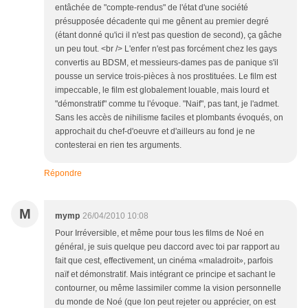
entâchée de "compte-rendus" de l'état d'une société
présupposée décadente qui me gênent au premier degré
(étant donné qu'ici il n'est pas question de second), ça gâche
un peu tout. <br /> L'enfer n'est pas forcément chez les gays
convertis au BDSM, et messieurs-dames pas de panique s'il
pousse un service trois-pièces à nos prostituées. Le film est
impeccable, le film est globalement louable, mais lourd et
"démonstratif" comme tu l'évoque. "Naif", pas tant, je l'admet.
Sans les accès de nihilisme faciles et plombants évoqués, on
approchait du chef-d'oeuvre et d'ailleurs au fond je ne
contesterai en rien tes arguments.
Répondre
M
mymp
26/04/2010 10:08
Pour Irréversible, et même pour tous les films de Noé en
général, je suis quelque peu daccord avec toi par rapport au
fait que cest, effectivement, un cinéma «maladroit», parfois
naïf et démonstratif. Mais intégrant ce principe et sachant le
contourner, ou même lassimiler comme la vision personnelle
du monde de Noé (que lon peut rejeter ou apprécier, on est