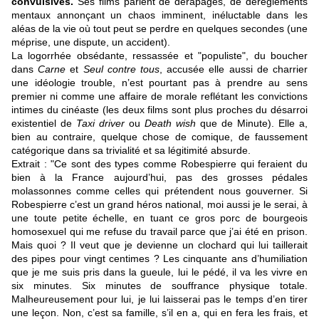
convulsives.
Ses films parlent de dérapages, de dérèglements
mentaux annonçant un chaos imminent, inéluctable dans les
aléas de la vie où tout peut se perdre en quelques secondes (une
méprise, une dispute, un accident).
La logorrhée obsédante, ressassée et "populiste", du boucher
dans
Carne
et
Seul contre tous
, accusée elle aussi de charrier
une idéologie trouble, n’est pourtant pas à prendre au sens
premier ni comme une affaire de morale reflétant les convictions
intimes du cinéaste (les deux films sont plus proches du désarroi
existentiel de
Taxi driver
ou
Death wish
que de Minute). Elle a,
bien au contraire, quelque chose de comique, de faussement
catégorique dans sa trivialité et sa légitimité absurde.
Extrait : "Ce sont des types comme Robespierre qui feraient du
bien à la France aujourd’hui, pas des grosses pédales
molassonnes comme celles qui prétendent nous gouverner. Si
Robespierre c’est un grand héros national, moi aussi je le serai, à
une toute petite échelle, en tuant ce gros porc de bourgeois
homosexuel qui me refuse du travail parce que j’ai été en prison.
Mais quoi ? Il veut que je devienne un clochard qui lui taillerait
des pipes pour vingt centimes ? Les cinquante ans d’humiliation
que je me suis pris dans la gueule, lui le pédé, il va les vivre en
six minutes. Six minutes de souffrance physique totale.
Malheureusement pour lui, je lui laisserai pas le temps d’en tirer
une leçon. Non, c’est sa famille, s’il en a, qui en fera les frais, et