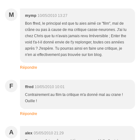
M
mymp
10/05/2010 13:27
Bon ffred, le principal est que tu aies aimé ce "film", mal de
crâne ou pas à cause de ma critique casse-neurones. J'ai lu
chez Chris que tu n'avais jamais revu Irréversible ; Enter the
void t'a-t-il donné envie de t'y replonger, toutes ces années
après ? J'espère. Tu pourras ainsi en faire une critique, je
n'en ai effectivement pas trouvée sur ton blog.
Répondre
F
ffred
10/05/2010 10:01
Contrairement au film ta critique m'a donné mal au crane !
Ouille !
Répondre
A
alex
05/05/2010 21:29