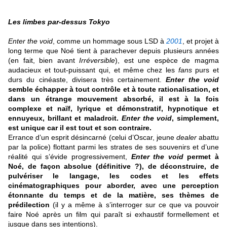
Les limbes par-dessus Toky
o
Enter the void
, comme un hommage sous LSD à
2001
, et projet à
long terme que Noé tient à parachever depuis plusieurs années
(en fait, bien avant
Irréversible
), est une espèce de magma
audacieux et tout-puissant qui, et même chez les
fans
purs et
durs du cinéaste, divisera très certainement.
Enter the void
semble échapper à tout contrôle et à toute rationalisation, et
dans un étrange mouvement absorbé, il est à la fois
complexe et naïf, lyrique et démonstratif, hypnotique et
ennuyeux, brillant et maladroit.
Enter the void
, simplement,
est unique car il est tout et son contraire.
Errance d’un esprit désincarné (celui d’Oscar, jeune
dealer
abattu
par la police) flottant parmi les strates de ses souvenirs et d’une
réalité qui s’évide progressivement,
Enter the void
permet à
Noé, de façon absolue (définitive ?), de déconstruire, de
pulvériser le langage, les codes et les effets
cinématographiques pour aborder, avec une perception
étonnante du temps et de la matière, ses thèmes de
prédilection
(il y a même à s’interroger sur ce que va pouvoir
faire Noé après un film qui paraît si exhaustif formellement et
jusque dans ses intentions).