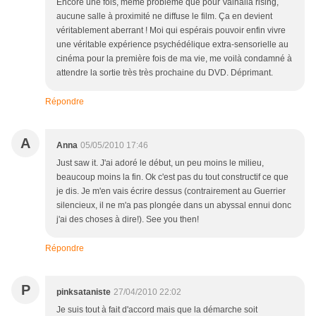
Encore une fois, même problème que pour Valhalla rising,
aucune salle à proximité ne diffuse le film. Ça en devient
véritablement aberrant ! Moi qui espérais pouvoir enfin vivre
une véritable expérience psychédélique extra-sensorielle au
cinéma pour la première fois de ma vie, me voilà condamné à
attendre la sortie très très prochaine du DVD. Déprimant.
Répondre
A
Anna
05/05/2010 17:46
Just saw it. J'ai adoré le début, un peu moins le milieu,
beaucoup moins la fin. Ok c'est pas du tout constructif ce que
je dis. Je m'en vais écrire dessus (contrairement au Guerrier
silencieux, il ne m'a pas plongée dans un abyssal ennui donc
j'ai des choses à dire!). See you then!
Répondre
P
pinksataniste
27/04/2010 22:02
Je suis tout à fait d'accord mais que la démarche soit