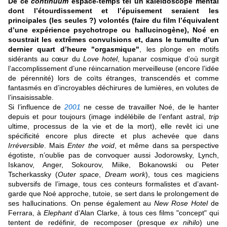
De ce
continuum
espace-temps tel un kaléidoscope mental
dont l’étourdissement et l’épuisement seraient les
principales (les seules ?) volontés (faire du film l’équivalent
d’une expérience psychotrope ou hallucinogène), Noé en
soustrait les extrêmes convulsions et, dans le tumulte d’un
dernier quart d’heure "orgasmique"
, les plonge en motifs
sidérants au cœur du
Love hotel
, lupanar cosmique d’où surgit
l’accomplissement d’une réincarnation merveilleuse (encore l’idée
de pérennité) lors de coïts étranges, transcendés et comme
fantasmés en d’incroyables déchirures de lumières, en volutes de
l’insaisissable.
Si l’influence de
2001
ne cesse de travailler Noé, de le hanter
depuis et pour toujours (image indélébile de l’enfant astral,
trip
ultime, processus de la vie et de la mort), elle revêt ici une
spécificité encore plus directe et plus achevée que dans
Irréversible
. Mais
Enter the void
, et même dans sa perspective
égotiste, n’oublie pas de convoquer aussi Jodorowsky, Lynch,
Iskanov, Anger, Sokourov, Miike, Bokanowski ou Peter
Tscherkassky (
Outer space
,
Dream work
), tous ces magiciens
subversifs de l’image, tous ces conteurs formalistes et d’avant-
garde que Noé approche, tutoie, se sert dans le prolongement de
ses hallucinations. On pense également au
New Rose Hotel
de
Ferrara, à
Elephant
d’Alan Clarke, à tous ces films "concept" qui
tentent de redéfinir, de recomposer (presque
ex nihilo
) une