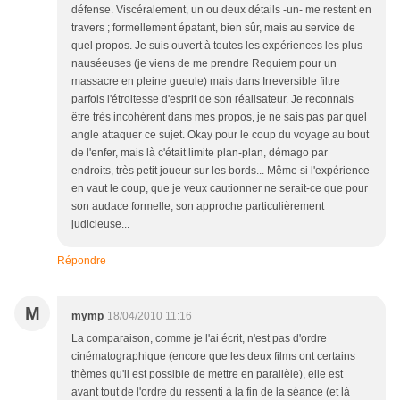
défense. Viscéralement, un ou deux détails -un- me restent en
travers ; formellement épatant, bien sûr, mais au service de
quel propos. Je suis ouvert à toutes les expériences les plus
nauséeuses (je viens de me prendre Requiem pour un
massacre en pleine gueule) mais dans Irreversible filtre
parfois l'étroitesse d'esprit de son réalisateur. Je reconnais
être très incohérent dans mes propos, je ne sais pas par quel
angle attaquer ce sujet. Okay pour le coup du voyage au bout
de l'enfer, mais là c'était limite plan-plan, démago par
endroits, très petit joueur sur les bords... Même si l'expérience
en vaut le coup, que je veux cautionner ne serait-ce que pour
son audace formelle, son approche particulièrement
judicieuse...
Répondre
M
mymp
18/04/2010 11:16
La comparaison, comme je l'ai écrit, n'est pas d'ordre
cinématographique (encore que les deux films ont certains
thèmes qu'il est possible de mettre en parallèle), elle est
avant tout de l'ordre du ressenti à la fin de la séance (et là