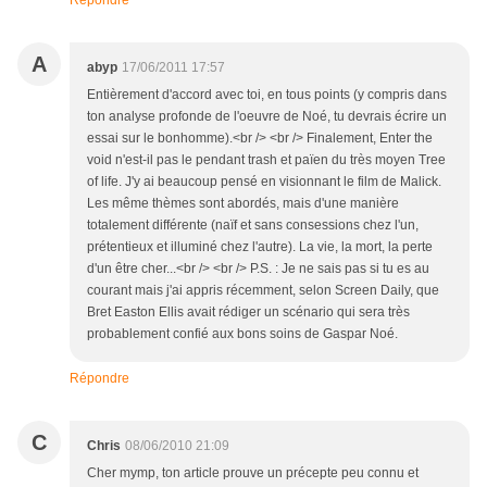
Répondre
A
abyp
17/06/2011 17:57
Entièrement d'accord avec toi, en tous points (y compris dans
ton analyse profonde de l'oeuvre de Noé, tu devrais écrire un
essai sur le bonhomme).<br /> <br /> Finalement, Enter the
void n'est-il pas le pendant trash et païen du très moyen Tree
of life. J'y ai beaucoup pensé en visionnant le film de Malick.
Les même thèmes sont abordés, mais d'une manière
totalement différente (naïf et sans consessions chez l'un,
prétentieux et illuminé chez l'autre). La vie, la mort, la perte
d'un être cher...<br /> <br /> P.S. : Je ne sais pas si tu es au
courant mais j'ai appris récemment, selon Screen Daily, que
Bret Easton Ellis avait rédiger un scénario qui sera très
probablement confié aux bons soins de Gaspar Noé.
Répondre
C
Chris
08/06/2010 21:09
Cher mymp, ton article prouve un précepte peu connu et