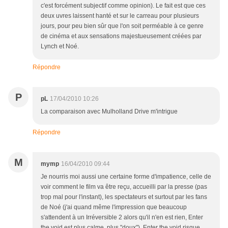
c'est forcément subjectif comme opinion). Le fait est que ces
deux uvres laissent hanté et sur le carreau pour plusieurs
jours, pour peu bien sûr que l'on soit perméable à ce genre
de cinéma et aux sensations majestueusement créées par
Lynch et Noé.
Répondre
P
pL
17/04/2010 10:26
La comparaison avec Mulholland Drive m'intrigue
Répondre
M
mymp
16/04/2010 09:44
Je nourris moi aussi une certaine forme d'impatience, celle de
voir comment le film va être reçu, accueilli par la presse (pas
trop mal pour l'instant), les spectateurs et surtout par les fans
de Noé (j'ai quand même l'impression que beaucoup
s'attendent à un Irréversible 2 alors qu'il n'en est rien, Enter
the void est plus calme, plus "doux"). Enter the void risque