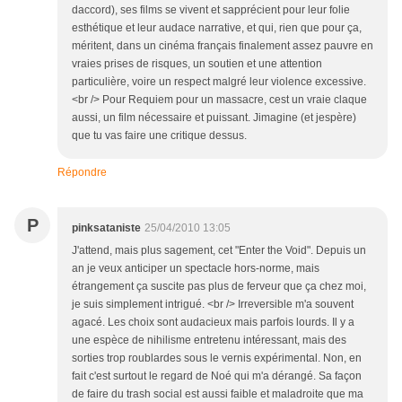
daccord), ses films se vivent et sapprécient pour leur folie
esthétique et leur audace narrative, et qui, rien que pour ça,
méritent, dans un cinéma français finalement assez pauvre en
vraies prises de risques, un soutien et une attention
particulière, voire un respect malgré leur violence excessive.
<br /> Pour Requiem pour un massacre, cest un vraie claque
aussi, un film nécessaire et puissant. Jimagine (et jespère)
que tu vas faire une critique dessus.
Répondre
P
pinksataniste
25/04/2010 13:05
J'attend, mais plus sagement, cet "Enter the Void". Depuis un
an je veux anticiper un spectacle hors-norme, mais
étrangement ça suscite pas plus de ferveur que ça chez moi,
je suis simplement intrigué. <br /> Irreversible m'a souvent
agacé. Les choix sont audacieux mais parfois lourds. Il y a
une espèce de nihilisme entretenu intéressant, mais des
sorties trop roublardes sous le vernis expérimental. Non, en
fait c'est surtout le regard de Noé qui m'a dérangé. Sa façon
de faire du trash social est aussi faible et maladroite que ma