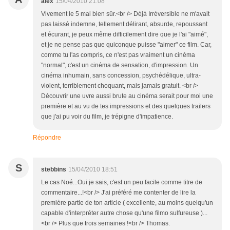
alex
15/04/2010 21:08
Vivement le 5 mai bien sûr.<br /> Déjà Irréversible ne m'avait
pas laissé indemne, tellement délirant, absurde, repoussant
et écurant, je peux même difficilement dire que je l'ai "aimé",
et je ne pense pas que quiconque puisse "aimer" ce film. Car,
comme tu l'as compris, ce n'est pas vraiment un cinéma
"normal", c'est un cinéma de sensation, d'impression. Un
cinéma inhumain, sans concession, psychédélique, ultra-
violent, terriblement choquant, mais jamais gratuit. <br />
Découvrir une uvre aussi brute au cinéma serait pour moi une
première et au vu de tes impressions et des quelques trailers
que j'ai pu voir du film, je trépigne d'impatience.
Répondre
S
stebbins
15/04/2010 18:51
Le cas Noé...Oui je sais, c'est un peu facile comme titre de
commentaire...!<br /> J'ai préféré me contenter de lire la
première partie de ton article ( excellente, au moins quelqu'un
capable d'interpréter autre chose qu'une filmo sulfureuse )...
<br /> Plus que trois semaines !<br /> Thomas.