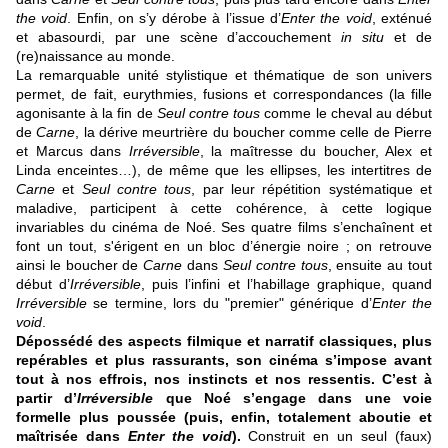
the void
. Enfin, on s’y dérobe à l’issue d’
Enter the void
, exténué
et abasourdi, par une scène d’accouchement
in situ
et de
(re)naissance au monde.
La remarquable unité stylistique et thématique de son univers
permet, de fait, eurythmies, fusions et correspondances (la fille
agonisante à la fin de
Seul contre tous
comme le cheval au début
de
Carne
, la dérive meurtrière du boucher comme celle de Pierre
et Marcus dans
Irréversible
, la maîtresse du boucher, Alex et
Linda enceintes…), de même que les ellipses, les intertitres de
Carne
et
Seul contre tous
, par leur répétition systématique et
maladive, participent à cette cohérence, à cette logique
invariables du cinéma de Noé. Ses quatre films s’enchaînent et
font un tout, s'érigent en un bloc d’énergie noire ; on retrouve
ainsi le boucher de
Carne
dans
Seul contre tous
, ensuite au tout
début d’
Irréversible
, puis l’infini et l’habillage graphique, quand
Irréversible
se termine, lors du "premier" générique d’
Enter the
void
.
Dépossédé des aspects filmique et narratif classiques, plus
repérables et plus rassurants, son cinéma s’impose avant
tout à nos effrois, nos instincts et nos ressentis.
C’est à
partir d’
Irréversible
que Noé s’engage dans une voie
formelle plus poussée (puis, enfin, totalement aboutie et
maîtrisée dans
Enter the void
).
Construit en un seul (faux)