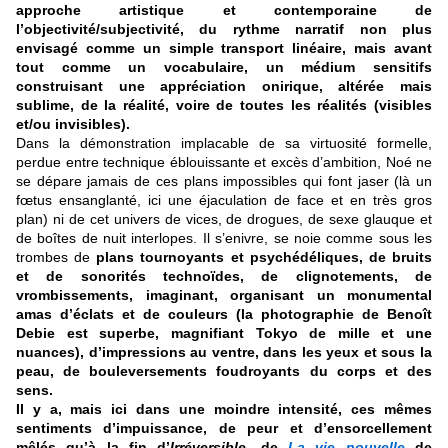
approche artistique et contemporaine de
l’objectivité/subjectivité, du rythme narratif non plus
envisagé comme un simple transport linéaire, mais avant
tout comme un vocabulaire, un médium sensitifs
construisant une appréciation onirique, altérée mais
sublime, de la réalité, voire de toutes les réalités (visibles
et/ou invisibles).
Dans la démonstration implacable de sa virtuosité formelle,
perdue entre technique éblouissante et excès d’ambition, Noé ne
se dépare jamais de ces plans impossibles qui font jaser (là un
fœtus ensanglanté, ici une éjaculation de face et en très gros
plan) ni de cet univers de vices, de drogues, de sexe glauque et
de boîtes de nuit interlopes. Il s’enivre, se noie comme sous les
trombes de
plans tournoyants et psychédéliques, de bruits
et de sonorités technoïdes, de clignotements, de
vrombissements, imaginant, organisant un monumental
amas d’éclats et de couleurs (la photographie de Benoît
Debie est superbe, magnifiant Tokyo de mille et une
nuances), d’impressions au ventre, dans les yeux et sous la
peau, de bouleversements foudroyants du corps et des
sens.
Il y a, mais ici dans une moindre intensité, ces mêmes
sentiments d’impuissance, de peur et d’ensorcellement
mêlés qu’à la fin d’
Irréversible
, de
La vie nouvelle
de