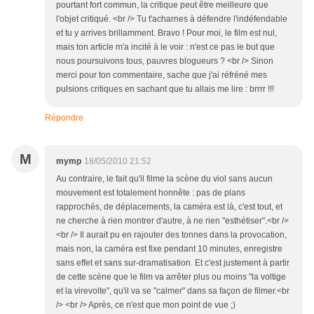
pourtant fort commun, la critique peut être meilleure que
l'objet critiqué. <br /> Tu t'acharnes à défendre l'indéfendable
et tu y arrives brillamment. Bravo ! Pour moi, le film est nul,
mais ton article m'a incité à le voir : n'est ce pas le but que
nous poursuivons tous, pauvres blogueurs ? <br /> Sinon
merci pour ton commentaire, sache que j'ai réfréné mes
pulsions critiques en sachant que tu allais me lire : brrrr !!!
Répondre
M
mymp
18/05/2010 21:52
Au contraire, le fait qu'il filme la scène du viol sans aucun
mouvement est totalement honnête : pas de plans
rapprochés, de déplacements, la caméra est là, c'est tout, et
ne cherche à rien montrer d'autre, à ne rien "esthétiser".<br />
<br /> Il aurait pu en rajouter des tonnes dans la provocation,
mais non, la caméra est fixe pendant 10 minutes, enregistre
sans effet et sans sur-dramatisation. Et c'est justement à partir
de cette scène que le film va arrêter plus ou moins "la voltige
et la virevolte", qu'il va se "calmer" dans sa façon de filmer.<br
/> <br /> Après, ce n'est que mon point de vue ;)