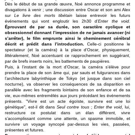
Dès le début de sa grande œuvre, Noé annonce programme et
divagations à venir ; une discussion entre Oscar et son ami Alex
sur
Le livre des morts tibétain
laisse entrevoir les futurs
événements qui vont engloutir les 2h30 d’
Enter the void
.
Éprouvant de par sa durée, son caractère cyclique et
obsessionnel donnant l’impression de ne jamais avancer (ni
s’arrêter), le film emprunte ainsi le cheminement cérébral
décrit et prédit dans l’introduction.
Celle-ci positionne le
spectateur (et la caméra) à la place d’Oscar, physiquement,
littéralement
, Noé accentuant ce rapprochement en suggérant,
par de brefs inserts noirs, les battements de paupières.
Puis, à l’instant de la mort d’Oscar, la caméra s’élève pour
prendre la place de son âme qui, par sauts et fulgurances dans
l’architecture labyrinthique de Tokyo (et jusque dans son ciel
nocturne), va observer les conséquences de sa disparition en
parallèle avec les fragments lointains de son enfance et de sa
vie, eux-mêmes entremêlés aux jours précédant les événements
présents. "Vivre est un acte égoïste, survivre est une loi
génétique", est-il dit dans
Seul contre tous
;
Enter the void
, lui,
restructure ce postulat dans un élan différent, vivre
s’accomplissant comme une attente, un spasme immobile, et
survivre un voyage syncopé par-dessus les vies, passées,
présentes et futures.