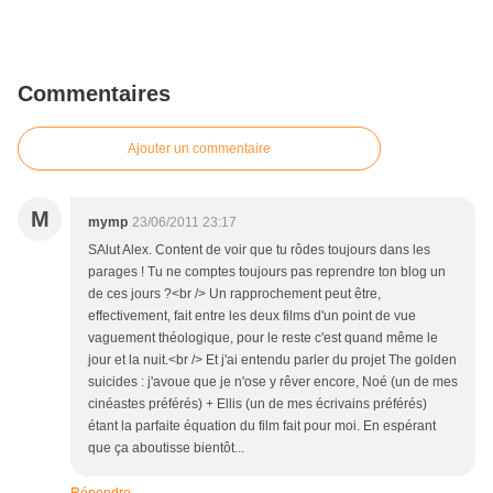
Commentaires
Ajouter un commentaire
M
mymp
23/06/2011 23:17
SAlut Alex. Content de voir que tu rôdes toujours dans les
parages ! Tu ne comptes toujours pas reprendre ton blog un
de ces jours ?<br /> Un rapprochement peut être,
effectivement, fait entre les deux films d'un point de vue
vaguement théologique, pour le reste c'est quand même le
jour et la nuit.<br /> Et j'ai entendu parler du projet The golden
suicides : j'avoue que je n'ose y rêver encore, Noé (un de mes
cinéastes préférés) + Ellis (un de mes écrivains préférés)
étant la parfaite équation du film fait pour moi. En espérant
que ça aboutisse bientôt...