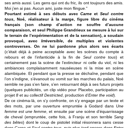
ses amis aussi. Les gens qui ont du fric, ils ont toujours des amis.
Moi j’en ai pas. Aucun ami, juste mon flingue."
Pourtant estimé à ses débuts avec
Carne
et
Seul contre
tous
, Noé, réalisateur à la marge, figure libre du cinéma
français (son champ d’action ne souffre d’aucune
comparaison, et seul Philippe Grandrieux se mesure à lui sur
le terrain de l’expérimentation et de la sensation), a soudain
provoqué, avec
Irréversible
, de multiples et violentes
controverses. On ne lui pardonne plus alors ses écarts
(c’était déjà à peine acceptable avec les scènes du compte à
rebours et de l’infanticide à la fin de
Seul contre tous
) et
certainement pas la scène de l’extincteur ni celle du viol, ni les
ambiances complaisamment nauséeuses ni la mise en scène
alambiquée. Et pendant que la presse se déchaîne, pendant que
l’on s’indigne, s’évanouit ou vomit sur les marches du palais, Noé
semble ne pas s’en faire, s’en retournant déjà à ses futurs projets
(quelques publicités, un clip vidéo pour Placebo, participation au
projet
8
et au collectif
Destricted
, production d’
Enter the void
).
De ce cinéma-là, on s’y confronte, on s’y engage par un texte et
des mots, par une ouverture empruntée à Godard dans
Une
femme est une femme
, et ensuite par une scène d’équarrissage
de cheval (empruntée, cette fois, à Franju et son terrible
Sang
des bêtes
) dont le coup de pistolet initial résonnera sans cesse
dans
Carne
et
Seul contre tous
, puis plus tard encore dans
Enter