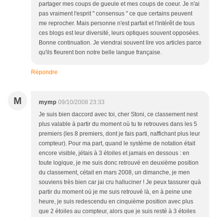
partager mes coups de gueule et mes coups de coeur. Je n'ai
pas vraiment l'esprit " consensus " ce que certains peuvent
me reprocher. Mais personne n'est parfait et l'intérêt de tous
ces blogs est leur diversité, leurs optiques souvent opposées.
Bonne continuation. Je viendrai souvent lire vos articles parce
qu'ils fleurent bon notre belle langue française.
Répondre
M
mymp
09/10/2008 23:33
Je suis bien daccord avec toi, cher Stoni, ce classement nest
plus valable à partir du moment où tu te retrouves dans les 5
premiers (les 8 premiers, dont je fais parti, naffichant plus leur
compteur). Pour ma part, quand le système de notation était
encore visible, jétais à 3 étoiles et jamais en dessous : en
toute logique, je me suis donc retrouvé en deuxième position
du classement, cétait en mars 2008, un dimanche, je men
souviens très bien car jai cru halluciner ! Je peux tassurer quà
partir du moment où je me suis retrouvé là, en à peine une
heure, je suis redescendu en cinquième position avec plus
que 2 étoiles au compteur, alors que je suis resté à 3 étoiles