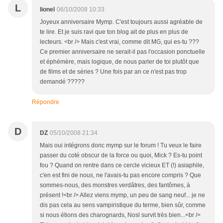
L
lionel
06/10/2008 10:33
Joyeux anniversaire Mymp. C'est toujours aussi agréable de
te lire. Et je suis ravi que ton blog ait de plus en plus de
lecteurs. <br /> Mais c'est vrai, comme dit MG, qui es-tu ???
Ce premier anniversaire ne serait-il pas l'occasion ponctuelle
et éphémère, mais logique, de nous parler de toi plutôt que
de films et de séries ? Une fois par an ce n'est pas trop
demandé ?????
Répondre
D
DZ
05/10/2008 21:34
Mais oui intégrons donc mymp sur le forum ! Tu veux le faire
passer du coté obscur de la force ou quoi, Mick ? Es-tu point
fou ? Quand on rentre dans ce cercle vicieux ET (!) asiaphile,
c'en est fini de nous, ne l'avais-tu pas encore compris ? Que
sommes-nous, des monstres verdâtres, des fantômes, à
présent !<br /> Allez viens mymp, un peu de sang neuf... je ne
dis pas cela au sens vampiristique du terme, bien sûr, comme
si nous étions des charognards, Nosl survit très bien...<br />