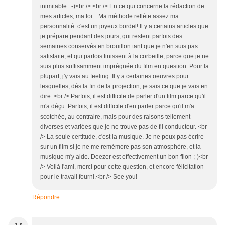
inimitable. :-)<br /> <br /> En ce qui concerne la rédaction de
mes articles, ma foi... Ma méthode reflète assez ma
personnalité: c'est un joyeux bordel! Il y a certains articles que
je prépare pendant des jours, qui restent parfois des
semaines conservés en brouillon tant que je n'en suis pas
satisfaite, et qui parfois finissent à la corbeille, parce que je ne
suis plus suffisamment imprégnée du film en question. Pour la
plupart, j'y vais au feeling. Il y a certaines oeuvres pour
lesquelles, dés la fin de la projection, je sais ce que je vais en
dire. <br /> Parfois, il est difficile de parler d'un film parce qu'il
m'a déçu. Parfois, il est difficile d'en parler parce qu'il m'a
scotchée, au contraire, mais pour des raisons tellement
diverses et variées que je ne trouve pas de fil conducteur. <br
/> La seule certitude, c'est la musique. Je ne peux pas écrire
sur un film si je ne me remémore pas son atmosphère, et la
musique m'y aide. Deezer est effectivement un bon filon ;-)<br
/> Voilà l'ami, merci pour cette question, et encore félicitation
pour le travail fourni.<br /> See you!
Répondre