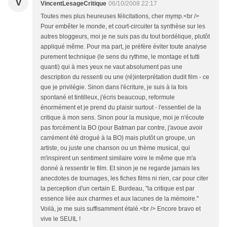
V
VincentLesageCritique
06/10/2008 22:17
Toutes mes plus heureuses félicitations, cher mymp.<br />
Pour embêter le monde, et court-circuiter ta synthèse sur les
autres bloggeurs, moi je ne suis pas du tout bordélique, plutôt
appliqué même. Pour ma part, je préfère éviter toute analyse
purement technique (le sens du rythme, le montage et tutti
quanti) qui à mes yeux ne vaut absolument pas une
description du ressenti ou une (ré)interprétation dudit film - ce
que je privilégie. Sinon dans l'écriture, je suis à la fois
spontané et tintilleux, j'écris beaucoup, reformule
énormément et je prend du plaisir surtout - l'essentiel de la
critique à mon sens. Sinon pour la musique, moi je n'écoute
pas forcément la BO (pour Batman par contre, j'avoue avoir
carrément été drogué à la BO) mais plutôt un groupe, un
artiste, ou juste une chanson ou un thème musical, qui
m'inspirent un sentiment similaire voire le même que m'a
donné à ressentir le film. Et sinon je ne regarde jamais les
anecdotes de tournages, les fiches films ni rien, car pour citer
la perception d'un certain E. Burdeau, "la critique est par
essence liée aux charmes et aux lacunes de la mémoire."
Voilà, je me suis suffisamment étalé.<br /> Encore bravo et
vive le SEUIL !