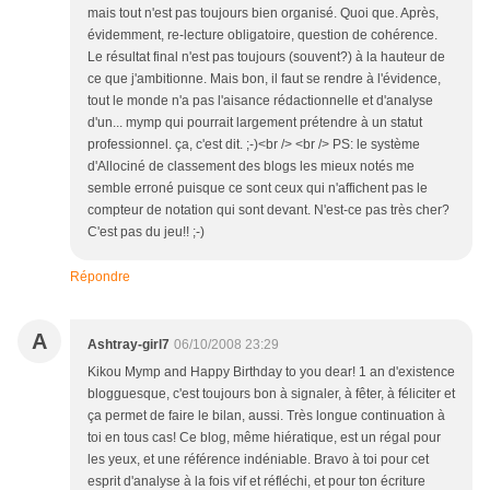
mais tout n'est pas toujours bien organisé. Quoi que. Après,
évidemment, re-lecture obligatoire, question de cohérence.
Le résultat final n'est pas toujours (souvent?) à la hauteur de
ce que j'ambitionne. Mais bon, il faut se rendre à l'évidence,
tout le monde n'a pas l'aisance rédactionnelle et d'analyse
d'un... mymp qui pourrait largement prétendre à un statut
professionnel. ça, c'est dit. ;-)<br /> <br /> PS: le système
d'Allociné de classement des blogs les mieux notés me
semble erroné puisque ce sont ceux qui n'affichent pas le
compteur de notation qui sont devant. N'est-ce pas très cher?
C'est pas du jeu!! ;-)
Répondre
A
Ashtray-girl7
06/10/2008 23:29
Kikou Mymp and Happy Birthday to you dear! 1 an d'existence
blogguesque, c'est toujours bon à signaler, à fêter, à féliciter et
ça permet de faire le bilan, aussi. Très longue continuation à
toi en tous cas! Ce blog, même hiératique, est un régal pour
les yeux, et une référence indéniable. Bravo à toi pour cet
esprit d'analyse à la fois vif et réfléchi, et pour ton écriture