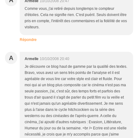
A
Armelle
10/10/2008 20:47
Comme vous, j'ai retiré depuis longtemps le compteur
d'étoiles. Cela ne signifie rien. C'est puéril. Seuls doivent être
pris en compte, l'intérêt des commentaires et la fidélité de vos
visiteurs.
Répondre
A
Armelle
10/10/2008 20:40
Je découvre ce blog haut de gamme par la qualité des textes.
Bravo, vous avez un sens très pointu de l'analyse et il est
agréable de vous lire car votre style est clair et fluide. Pour
moi qui ai un blog plus composite car le cinéma n'est pas ma
seule passion, j'ai, c'est sûr, des temps forts et parfois des
trous d'air quand il s'agit de parler du petit film vu la veille et
qui n'est jamais qu'un agréable divertissement. Je me sens
plus à l'aise dans le cycle hitchcockien ou la série des
westerns ou des cinéastes de l'après-guerre. A celle du
cinéma, j'ai ajouté d'autres rubriques : Evasion, Littérature,
Humeur du jour ou de la semaine. <br /> Ecrire est une réelle
nécessité, je crois que je m'y accomplis parce que j'aime