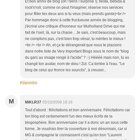
Et bon anniv de blog (oh ! tiens ! surprise !), fiesta, bebida &
rock'n'roll, comme on peut l'imaginer, réserve nos services
pour fêter tes deux ans si tu veux (mais prends garde)<br />
Par hommage donc à cette fructueuse année de blogging,
j'écrirai une critique d'honneur sur Mulholland Drive qui me
fait de l'oeil, là, sur la chaise... Je sais, c'est beaucoup, mais
ne comptons pas, c'est bien trop vénal, tu mérites le mieux !
<br /> <br /> Ah, et ça te dérangerait que nous te placions
dans notre liste de Very Important Blogs sous le nom de "blog
du gars au visage rongé à l'acide" ? :-) Héééé mais non, tu as
changé ton avatar, nom de dieu ! Zut. Ca tombe à l'eau. "Le
blog de celui qui fronce les sourcils", à creuser...
Répondre
M
MiKLR37
05/10/2008 18:16
Tout d'abord : félicitations et bon anniversaire. Félicitations car
ton blog est certainement l'un des mieux écrits de la
blogosphère. Bon anniversaire car il a donc un an sous cette
forme. Je voudrais tirer la couverture à moi désormais, car si
MG & compagnie te connaissent c'est qu'en bon "Laurent