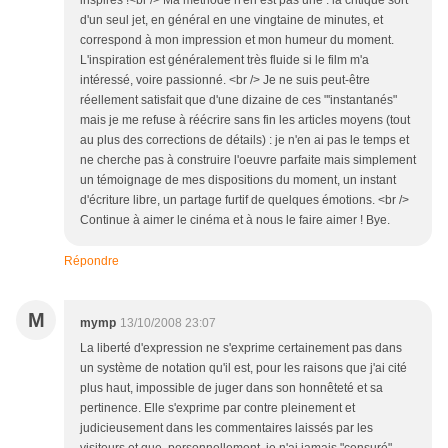
inspirés !<br /> Ma méthode n'en est pas une : la critique sort
d'un seul jet, en général en une vingtaine de minutes, et
correspond à mon impression et mon humeur du moment.
L'inspiration est généralement très fluide si le film m'a
intéressé, voire passionné. <br /> Je ne suis peut-être
réellement satisfait que d'une dizaine de ces "'instantanés"
mais je me refuse à réécrire sans fin les articles moyens (tout
au plus des corrections de détails) : je n'en ai pas le temps et
ne cherche pas à construire l'oeuvre parfaite mais simplement
un témoignage de mes dispositions du moment, un instant
d'écriture libre, un partage furtif de quelques émotions. <br />
Continue à aimer le cinéma et à nous le faire aimer ! Bye.
Répondre
M
mymp
13/10/2008 23:07
La liberté d'expression ne s'exprime certainement pas dans
un système de notation qu'il est, pour les raisons que j'ai cité
plus haut, impossible de juger dans son honnêteté et sa
pertinence. Elle s'exprime par contre pleinement et
judicieusement dans les commentaires laissés par les