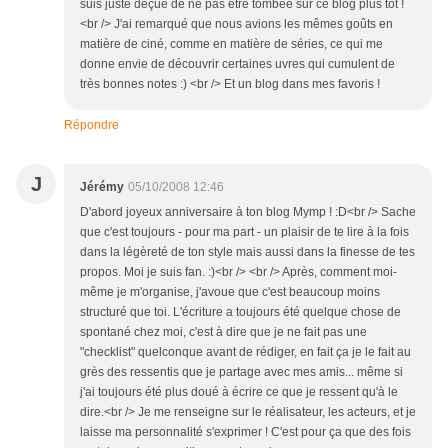
suis juste déçue de ne pas être tombée sur ce blog plus tot !
<br /> J'ai remarqué que nous avions les mêmes goûts en
matière de ciné, comme en matière de séries, ce qui me
donne envie de découvrir certaines uvres qui cumulent de
très bonnes notes :) <br /> Et un blog dans mes favoris !
Répondre
J
Jérémy
05/10/2008 12:46
D'abord joyeux anniversaire à ton blog Mymp ! :D<br /> Sache
que c'est toujours - pour ma part - un plaisir de te lire à la fois
dans la légèreté de ton style mais aussi dans la finesse de tes
propos. Moi je suis fan. :)<br /> <br /> Après, comment moi-
même je m'organise, j'avoue que c'est beaucoup moins
structuré que toi. L'écriture a toujours été quelque chose de
spontané chez moi, c'est à dire que je ne fait pas une
"checklist" quelconque avant de rédiger, en fait ça je le fait au
grès des ressentis que je partage avec mes amis... même si
j'ai toujours été plus doué à écrire ce que je ressent qu'à le
dire.<br /> Je me renseigne sur le réalisateur, les acteurs, et je
laisse ma personnalité s'exprimer ! C'est pour ça que des fois