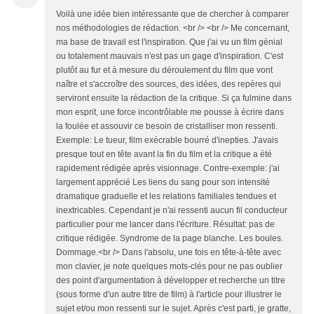
Voilà une idée bien intéressante que de chercher à comparer
nos méthodologies de rédaction. <br /> <br /> Me concernant,
ma base de travail est l'inspiration. Que j'ai vu un film génial
ou totalement mauvais n'est pas un gage d'inspiration. C'est
plutôt au fur et à mesure du déroulement du film que vont
naître et s'accroître des sources, des idées, des repères qui
serviront ensuite la rédaction de la critique. Si ça fulmine dans
mon esprit, une force incontrôlable me pousse à écrire dans
la foulée et assouvir ce besoin de cristalliser mon ressenti.
Exemple: Le tueur, film exécrable bourré d'inepties. J'avais
presque tout en tête avant la fin du film et la critique a été
rapidement rédigée après visionnage. Contre-exemple: j'ai
largement apprécié Les liens du sang pour son intensité
dramatique graduelle et les relations familiales tendues et
inextricables. Cependant je n'ai ressenti aucun fil conducteur
particulier pour me lancer dans l'écriture. Résultat: pas de
critique rédigée. Syndrome de la page blanche. Les boules.
Dommage.<br /> Dans l'absolu, une fois en tête-à-tête avec
mon clavier, je note quelques mots-clés pour ne pas oublier
des point d'argumentation à développer et recherche un titre
(sous forme d'un autre titre de film) à l'article pour illustrer le
sujet et/ou mon ressenti sur le sujet. Après c'est parti, je gratte,