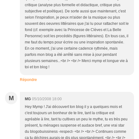
critique (analyse plus formelle et didactique, critique plus
subjective et poétique). De sorte aussi que maintenant, c'est
selon l'inspiration, je peux m'aider de la musique ou plus
souvent des oeuvres littéraires que j'ai lu pour rattacher soit le
fond (cf. exemple avec la Princesse de Clèves et La Belle
Personne) soit les procédés (figures littéraires). En tous cas, il
me faut du temps pour écrire ou une inspiration spontanée.
En ce moment, j'ai une certaine cadence rythmée, mais
parfois mon blog a été arrêté sans mise à jour pendant
plusieurs semaines...<br /> <br /> Merci mymp et longue vie à
toi et ton blog !
Répondre
M
MG
05/10/2008 18:00
Hey Mymp ! J'ai découvert ton blog il y a quelques mois et
c'est toujours un bonheur de te lire, tant la critique est
agréable à lire, tant tu cultives un peu le mythe, tu es très peu
présent, tu ménages suspense et audace bref, une vrai star
du blogobuissiness -respect- <br /> <br /> Continues comme
ça tu déchires aurais-je dis plus spontanément. <br /> <br />