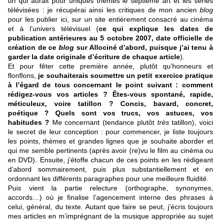
un qui aurait pour uniques thèmes le septième art et les séries
télévisées : je récupérai ainsi les critiques de mon ancien
blog
pour les publier ici, sur un site entièrement consacré au cinéma
et à l’univers télévisuel (
ce qui explique les dates de
publication antérieures au 5 octobre 2007, date officielle de
création de ce
blog
sur Allociné d’abord, puisque j’ai tenu à
garder la date originale d’écriture de chaque article
).
Et pour fêter cette première année, plutôt qu’honneurs et
flonflons,
je souhaiterais soumettre un petit exercice pratique
à l’égard de tous concernant le point suivant : comment
rédigez-vous vos articles ? Êtes-vous spontané, rapide,
méticuleux, voire tatillon ? Concis, bavard, concret,
poétique ? Quels sont vos trucs, vos astuces, vos
habitudes ?
Me concernant (tendance plutôt
très
tatillon), voici
le secret de leur conception : pour commencer, je liste toujours
les points, thèmes et grandes lignes que je souhaite aborder et
qui me semble pertinents (après avoir (re)vu le film au cinéma ou
en DVD). Ensuite, j’étoffe chacun de ces points en les rédigeant
d’abord sommairement, puis plus substantiellement et en
ordonnant les différents paragraphes pour une meilleure fluidité.
Puis vient la partie relecture (orthographe, synonymes,
accords…) où je finalise l’agencement interne des phrases à
celui, général, du texte. Autant que faire se peut, j’écris toujours
mes articles en m’imprégnant de la musique appropriée au sujet