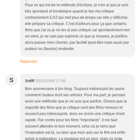
Pour ce qui est de la méthode d'écriture, je n'en ai pas je suis
très spontané et bordelique quand je fais ma critique
contrairement à DZ qui met plus de temps car elle y réfléchie,
elle prépare sa critique. C'est d'ailleurs pour ça que certains
films que j'ai vu je ne les ai pas critiqué car spontanément rien
ne vient, je ne sais pas exprimé ce que je ressens, je préfère
alors passer mon chemin, par facilité peut-être mais aussi par
pudeur ou (fausse) modestie.
Répondre
S
Snifff
05/10/2008 17:46
Bon anniversaire à ton blog. Toujours intéressant de savoir
comment l'auteur écrit ses articles. Pour ma part, je pensais
avoir une méthode que je ne suis que parfois. Disons que la
majorité des films que je critique sont des films mineurs et
souvent peu intéressants, donc en écrire une critique m'est
rapide. Par contre pour les films "importants", il me faut
souvent attendre le bon moment, celui où je sens que
l'inspiration est là, ou bien que mon avis sur le film est enfin
arrivé à maturation. La musique est un plus, mais ça reste