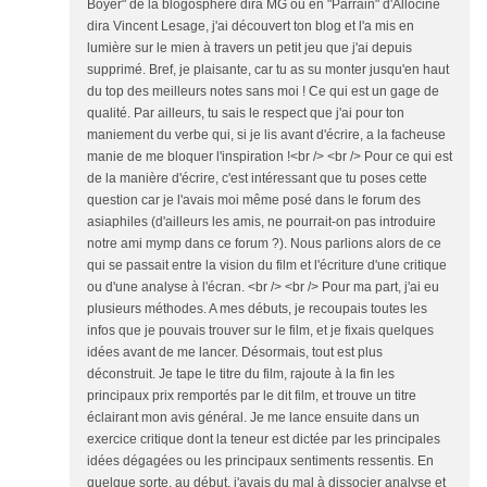
Boyer" de la blogosphère dira MG ou en "Parrain" d'Allociné
dira Vincent Lesage, j'ai découvert ton blog et l'a mis en
lumière sur le mien à travers un petit jeu que j'ai depuis
supprimé. Bref, je plaisante, car tu as su monter jusqu'en haut
du top des meilleurs notes sans moi ! Ce qui est un gage de
qualité. Par ailleurs, tu sais le respect que j'ai pour ton
maniement du verbe qui, si je lis avant d'écrire, a la facheuse
manie de me bloquer l'inspiration !<br /> <br /> Pour ce qui est
de la manière d'écrire, c'est intéressant que tu poses cette
question car je l'avais moi même posé dans le forum des
asiaphiles (d'ailleurs les amis, ne pourrait-on pas introduire
notre ami mymp dans ce forum ?). Nous parlions alors de ce
qui se passait entre la vision du film et l'écriture d'une critique
ou d'une analyse à l'écran. <br /> <br /> Pour ma part, j'ai eu
plusieurs méthodes. A mes débuts, je recoupais toutes les
infos que je pouvais trouver sur le film, et je fixais quelques
idées avant de me lancer. Désormais, tout est plus
déconstruit. Je tape le titre du film, rajoute à la fin les
principaux prix remportés par le dit film, et trouve un titre
éclairant mon avis général. Je me lance ensuite dans un
exercice critique dont la teneur est dictée par les principales
idées dégagées ou les principaux sentiments ressentis. En
quelque sorte, au début, j'avais du mal à dissocier analyse et