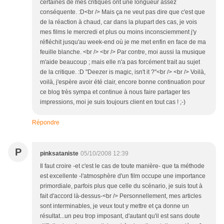
certaines de mes critiques ont une longueur assez
conséquente. :D<br /> Mais ça ne veut pas dire que c'est que
de la réaction à chaud, car dans la plupart des cas, je vois
mes films le mercredi et plus ou moins inconsciemment j'y
réfléchit jusqu'au week-end où je me met enfin en face de ma
feuille blanche. <br /> <br /> Par contre, moi aussi la musique
m'aide beaucoup ; mais elle n'a pas forcément trait au sujet
de la critique. :D "Deezer is magic, isn't it ?"<br /> <br /> Voilà,
voilà, j'espère avoir été clair, encore bonne continuation pour
ce blog très sympa et continue à nous faire partager tes
impressions, moi je suis toujours client en tout cas ! ;-)
Répondre
P
pinksataniste
05/10/2008 12:39
Il faut croire -et c'est le cas de toute manière- que ta méthode
est excellente -l'atmosphère d'un film occupe une importance
primordiale, parfois plus que celle du scénario, je suis tout à
fait d'accord là-dessus-<br /> Personnellement, mes articles
sont interminables, je veux tout y mettre et ça donne un
résultat...un peu trop imposant, d'autant qu'il est sans doute