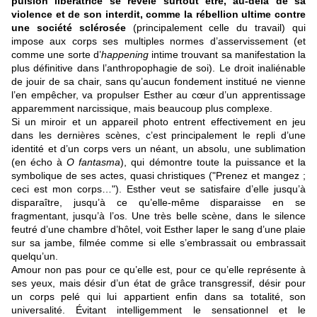
pulsion libératrice se révèle surtout être, au-delà de sa
violence et de son interdit, comme la rébellion ultime contre
une société sclérosée
(principalement celle du travail) qui
impose aux corps ses multiples normes d’asservissement (et
comme une sorte d’
happening
intime trouvant sa manifestation la
plus définitive dans l’anthropophagie de soi). Le droit inaliénable
de jouir de sa chair, sans qu’aucun fondement institué ne vienne
l’en empêcher, va propulser Esther au cœur d’un apprentissage
apparemment narcissique, mais beaucoup plus complexe.
Si un miroir et un appareil photo entrent effectivement en jeu
dans les dernières scènes, c’est principalement le repli d’une
identité et d’un corps vers un néant, un absolu, une sublimation
(en écho à
O fantasma
), qui démontre toute la puissance et la
symbolique de ses actes, quasi christiques ("Prenez et mangez ;
ceci est mon corps…"). Esther veut se satisfaire d’elle jusqu’à
disparaître, jusqu’à ce qu’elle-même disparaisse en se
fragmentant, jusqu’à l’os. Une très belle scène, dans le silence
feutré d’une chambre d’hôtel, voit Esther laper le sang d’une plaie
sur sa jambe, filmée comme si elle s’embrassait ou embrassait
quelqu’un.
Amour non pas pour ce qu’elle est, pour ce qu’elle représente à
ses yeux, mais désir d’un état de grâce transgressif, désir pour
un corps pelé qui lui appartient enfin dans sa totalité, son
universalité.
Évitant intelligemment le sensationnel et le