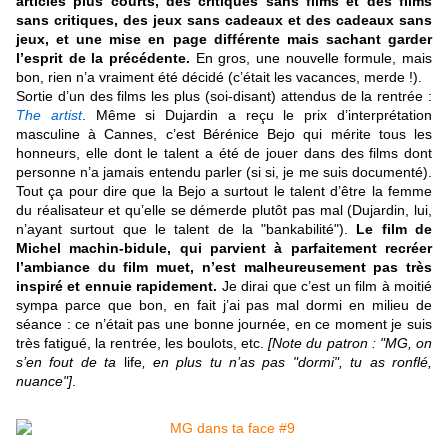
articles plus courts, des critiques sans films et des films
sans critiques, des jeux sans cadeaux et des cadeaux sans
jeux, et une mise en page différente mais sachant garder
l’esprit de la précédente.
En gros, une nouvelle formule, mais
bon, rien n’a vraiment été décidé (c’était les vacances, merde !).
Sortie d’un des films les plus (soi-disant) attendus de la rentrée :
The artist
. Même si Dujardin a reçu le prix d’interprétation
masculine à Cannes, c’est Bérénice Bejo qui mérite tous les
honneurs, elle dont le talent a été de jouer dans des films dont
personne n’a jamais entendu parler (si si, je me suis documenté).
Tout ça pour dire que la Bejo a surtout le talent d’être la femme
du réalisateur et qu’elle se démerde plutôt pas mal (Dujardin, lui,
n’ayant surtout que le talent de la "bankabilité").
Le film de
Michel machin-bidule, qui parvient à parfaitement recréer
l’ambiance du film muet, n’est malheureusement pas très
inspiré et ennuie rapidement.
Je dirai que c’est un film à moitié
sympa parce que bon, en fait j’ai pas mal dormi en milieu de
séance : ce n’était pas une bonne journée, en ce moment je suis
très fatigué, la rentrée, les boulots, etc.
[Note du patron :
"MG, on
s’en fout de ta
life
, en plus tu n’as pas "dormi", tu as ronflé,
nuance"]
.