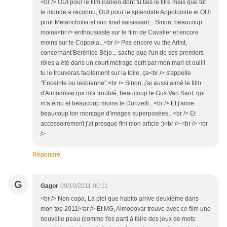
<br /> OUI pour le film iranien dont tu tais le titre mais que tut
le monde a reconnu, OUI pour le splendide Appolonide et OUI
pour Melancholia et son final saisissant... Sinon, beaucoup
moins<br /> enthousiaste sur le film de Cavalier et encore
moins sur le Coppola...<br /> Pas encore vu the Artist,
concernant Bérénice Béjo... sache que l'un de ses premiers
rôles a été dans un court métrage écrit par mon mari et oui!!!
tu le trouveras facilement sur la toile, ça<br /> s'appelle
"Enceinte ou lesbienne".<br /> Sinon, j'ai aussi aimé le film
d'Almodovar,qui m'a troublé, beaucoup le Gus Van Sant, qui
m'a ému et beaucoup moins le Donzelli...<br /> Et j'aime
beaucoup ton montage d'images superposées...<br /> Et
accessoirement j'ai presque fini mon article :)<br /> <br /> <br
/>
Répondre
G
Gagor
09/10/2011 00:11
<br /> Non copa, La piel que habito arrive deuxième dans
mon top 2011!<br /> Et MG, Almodovar trouve avec ce film une
nouvelle peau (comme t'es parti à faire des jeux de mots