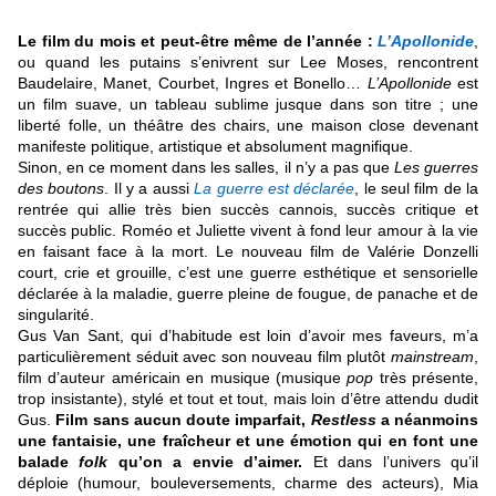
Le film du mois et peut-être même de l’année :
L’Apollonide
,
ou quand les putains s’enivrent sur Lee Moses, rencontrent
Baudelaire, Manet, Courbet, Ingres et Bonello…
L’Apollonide
est
un film suave, un tableau sublime jusque dans son titre ; une
liberté folle, un théâtre des chairs, une maison close devenant
manifeste politique, artistique et absolument magnifique.
Sinon, en ce moment dans les salles, il n’y a pas que
Les guerres
des boutons
. Il y a aussi
La guerre est déclarée
, le seul film de la
rentrée qui allie très bien succès cannois, succès critique et
succès public. Roméo et Juliette vivent à fond leur amour à la vie
en faisant face à la mort. Le nouveau film de Valérie Donzelli
court, crie et grouille, c’est une guerre esthétique et sensorielle
déclarée à la maladie, guerre pleine de fougue, de panache et de
singularité.
Gus Van Sant, qui d’habitude est loin d’avoir mes faveurs, m’a
particulièrement séduit avec son nouveau film plutôt
mainstream
,
film d’auteur américain en musique (musique
pop
très présente,
trop insistante), stylé et tout et tout, mais loin d’être attendu dudit
Gus.
Film sans aucun doute imparfait,
Restless
a néanmoins
une fantaisie, une fraîcheur et une émotion qui en font une
balade
folk
qu’on a envie d’aimer.
Et dans l’univers qu’il
déploie (humour, bouleversements, charme des acteurs), Mia