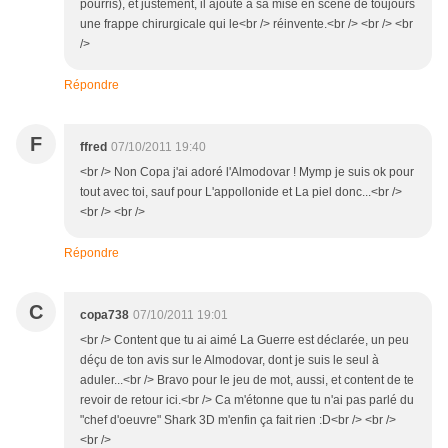
pourris), et justement, il ajoute à sa mise en scène de toujours
une frappe chirurgicale qui le<br /> réinvente.<br /> <br /> <br
/>
Répondre
F
ffred
07/10/2011 19:40
<br /> Non Copa j'ai adoré l'Almodovar ! Mymp je suis ok pour
tout avec toi, sauf pour L'appollonide et La piel donc...<br />
<br /> <br />
Répondre
C
copa738
07/10/2011 19:01
<br /> Content que tu ai aimé La Guerre est déclarée, un peu
déçu de ton avis sur le Almodovar, dont je suis le seul à
aduler...<br /> Bravo pour le jeu de mot, aussi, et content de te
revoir de retour ici.<br /> Ca m'étonne que tu n'ai pas parlé du
"chef d'oeuvre" Shark 3D m'enfin ça fait rien :D<br /> <br />
<br />