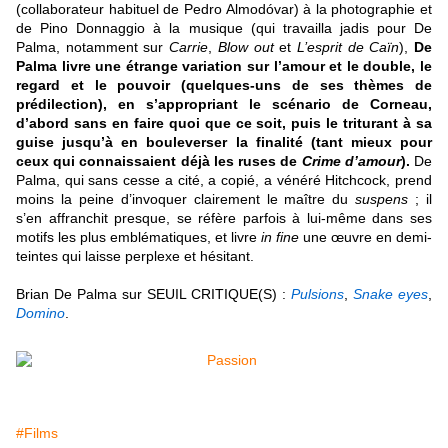
(collaborateur habituel de Pedro Almodóvar) à la photographie et
de Pino Donnaggio à la musique (qui travailla jadis pour De
Palma, notamment sur
Carrie
,
Blow out
et
L’esprit de Caïn
),
De
Palma livre une étrange variation sur l’amour et le double, le
regard et le pouvoir (quelques-uns de ses thèmes de
prédilection), en s’appropriant le scénario de Corneau,
d’abord sans en faire quoi que ce soit, puis le triturant à sa
guise jusqu’à en
bouleverser la finalité (tant mieux pour
ceux qui connaissaient déjà les ruses de
Crime d’amour
).
De
Palma, qui sans cesse a cité, a copié, a vénéré Hitchcock, prend
moins la peine d’invoquer clairement le maître du
suspens
; il
s’en affranchit presque, se réfère parfois à lui-même dans ses
motifs les plus emblématiques, et livre
in fine
une œuvre en demi-
teintes qui laisse perplexe et hésitant
.
B
rian De Palma sur SEUIL CRITIQUE(S) :
Pulsions
,
Snake eyes
,
Domino
.
#Films