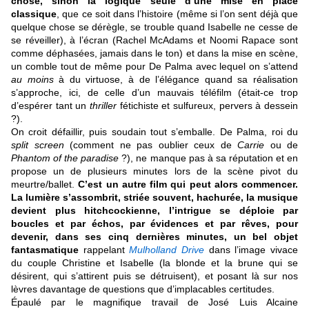
chose, sinon la logique seule d’une mise en place
classique
, que ce soit dans l’histoire (même si l’on sent déjà que
quelque chose se dérègle, se trouble quand Isabelle ne cesse de
se réveiller), à l’écran (Rachel McAdams et Noomi Rapace sont
comme déphasées, jamais dans le ton) et dans la mise en scène,
un comble tout de même pour De Palma avec lequel on s’attend
au moins
à du virtuose, à de l’élégance quand sa réalisation
s’approche, ici, de celle d’un mauvais téléfilm (était-ce trop
d’espérer tant un
thriller
fétichiste et sulfureux, pervers à dessein
?).
On croit défaillir, puis soudain tout s’emballe. De Palma, roi du
split screen
(comment ne pas oublier ceux de
Carrie
ou de
Phantom of the paradise
?), ne manque pas à sa réputation et en
propose un de plusieurs minutes lors de la scène pivot du
meurtre/ballet.
C’est un autre film qui peut alors commencer.
La lumière s’assombrit, striée souvent, hachurée, la musique
devient plus hitchcockienne, l’intrigue se déploie par
boucles et par échos, par évidences et par rêves, pour
devenir, dans ses cinq dernières minutes, un bel objet
fantasmatique
rappelant
Mulholland Drive
dans l’image vivace
du couple Christine et Isabelle (la blonde et la brune qui se
désirent, qui s’attirent puis se détruisent), et posant là sur nos
lèvres davantage de questions que d’implacables certitudes.
Épaulé par le magnifique travail de José Luis Alcaine