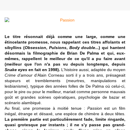
Le titre résonnait déjà comme une large, comme une
étincelante promesse, nous rappelant ces titres affolants et
sibyllins (
Obsession
,
Pulsions
,
Body double
...) qui hantent
désormais la filmographie de Brian De Palma et qui, eux-
mêmes, rappellent le meilleur de ce qu'il a pu faire avant
(meilleur que l'on n'a pas vu depuis longtemps, depuis
Snake eyes
en fait en 1998).
L'histoire aussi, adaptée du moyen
Crime d'amour
d'Alain Corneau sorti il y a trois ans, présageait
stupeurs et tremblements (meurtres, manipulations et
lesbianisme), typique des années folles de De Palma où celui-ci,
pour le pire ou pour le meilleur, mariait comme personne mauvais
goût et grandes scènes opératiques, psychologie de bazar et
scénario alambiqué.
Au final, une promesse à moitié tenue :
Passion
est un film
inégal, étrange et désaxé, une espèce de chimère à deux têtes.
La première partie est particulièrement fade, limite ringarde,
quasi grotesque par instants ; il ne s’y passe pas grand-