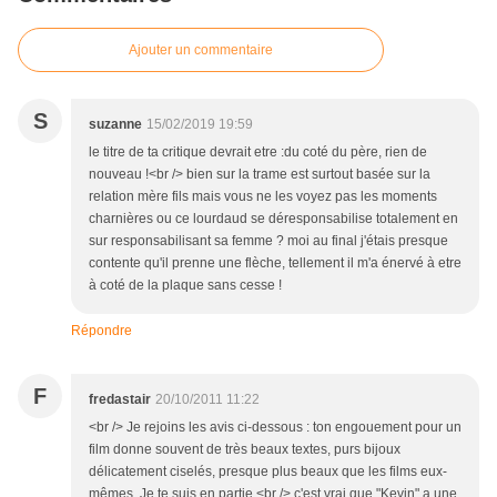
Ajouter un commentaire
S
suzanne
15/02/2019 19:59
le titre de ta critique devrait etre :du coté du père, rien de
nouveau !<br /> bien sur la trame est surtout basée sur la
relation mère fils mais vous ne les voyez pas les moments
charnières ou ce lourdaud se déresponsabilise totalement en
sur responsabilisant sa femme ? moi au final j'étais presque
contente qu'il prenne une flèche, tellement il m'a énervé à etre
à coté de la plaque sans cesse !
Répondre
F
fredastair
20/10/2011 11:22
<br /> Je rejoins les avis ci-dessous : ton engouement pour un
film donne souvent de très beaux textes, purs bijoux
délicatement ciselés, presque plus beaux que les films eux-
mêmes. Je te suis en partie,<br /> c'est vrai que "Kevin" a une