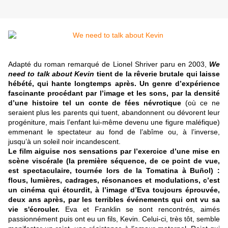
Adapté du roman remarqué de Lionel Shriver paru en 2003,
We
need to talk about Kevin
tient de la rêverie brutale qui laisse
hébété, qui hante longtemps après
. Un genre d’expérience
fascinante procédant par l’image et les sons, par la densité
d’une histoire tel un conte de fées névrotique
(où ce ne
seraient plus les parents qui tuent, abandonnent ou dévorent leur
progéniture, mais l’enfant lui-même devenu une figure maléfique)
emmenant le spectateur au fond de l’abîme ou, à l’inverse,
jusqu’à un soleil noir incandescent.
Le film aiguise nos sensations par l’exercice d’une mise en
scène viscérale (la première séquence, de ce point de vue,
est spectaculaire, tournée lors de la Tomatina à Buñol) :
flous, lumières, cadrages, résonances et modulations, c’est
un cinéma qui étourdit, à l’image d’Eva toujours éprouvée,
deux ans après, par les terribles événements qui ont vu sa
vie s'écrouler.
Eva et Franklin se sont rencontrés, aimés
passionnément puis ont eu un fils, Kevin. Celui-ci, très tôt, semble