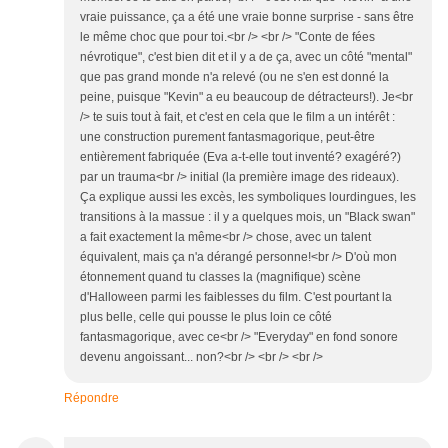
vraie puissance, ça a été une vraie bonne surprise - sans être
le même choc que pour toi.<br /> <br /> "Conte de fées
névrotique", c'est bien dit et il y a de ça, avec un côté "mental"
que pas grand monde n'a relevé (ou ne s'en est donné la
peine, puisque "Kevin" a eu beaucoup de détracteurs!). Je<br
/> te suis tout à fait, et c'est en cela que le film a un intérêt :
une construction purement fantasmagorique, peut-être
entièrement fabriquée (Eva a-t-elle tout inventé? exagéré?)
par un trauma<br /> initial (la première image des rideaux).
Ça explique aussi les excès, les symboliques lourdingues, les
transitions à la massue : il y a quelques mois, un "Black swan"
a fait exactement la même<br /> chose, avec un talent
équivalent, mais ça n'a dérangé personne!<br /> D'où mon
étonnement quand tu classes la (magnifique) scène
d'Halloween parmi les faiblesses du film. C'est pourtant la
plus belle, celle qui pousse le plus loin ce côté
fantasmagorique, avec ce<br /> "Everyday" en fond sonore
devenu angoissant... non?<br /> <br /> <br />
Répondre