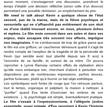
aucun moment,
n’envisageront une discussion, prendront le
temps d’établir une décision réfléchie (sinon celle d’un divorce)
permettant une possible rémission, un empêchement du pire.
We need to talk about Kevin
a quelque chose de l’état
second, pas de la transe, mais de la fièvre psychique et
sensorielle qui ne s’affranchit pas entièrement de son récit
ou d’une réalité trouvant encore, en nous, plusieurs échos
et repères. Le film reste concret dans ses actes et dans ses
enjeux, mais accapare très souvent nos affects, imprègne
nos imaginaires.
Il ne s’embarrasse de trop de grâce parce que
le film est une griffure, un cauchemar démesuré quand il s’agit de
rendre compte de l’ampleur de la tragédie et de la perversité de
Kevin (qui semble avoir tout planifié depuis ses 8 ans) à
l’encontre de sa famille, et surtout de sa mère. On pourra
reprocher à Lynne Ramsay certains effets de stylisation alors
qu’elle nous embarque loin, cherchant d’abord à perturber nos
dispositions par de nombreuses impressions, parfois douces,
parfois furieuses, plutôt qu’à fournir un bel objet esthétique.
Les symboliques sont fortes (le rouge que l’on retrouve partout,
tout le temps, organique et palpitant, la maison à nettoyer, à
"purifier" quand Eva tente d’exorciser les ombres de son
existence...), la psychologie est simple, éventuellement pratique.
Le film s’essaie à l’expressionnisme, à l’allégorie (scène
essentielle, quasi primale, d'Eva racontant à Kevin l’histoire