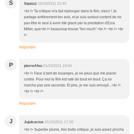
S
Squizzz
16/10/2011 22:45
<br /> Ta critique m'a fait replonger dans le film, merci ! Je
partage entièrement ton avis, et je suis surtout content de ne
pas être le seul à avoir été glacé par la prestation d'Ezra
Miller, que<br /> beaucoup trouve "too much".<br /> <br /> <br
/>
Répondre
P
pierreAfeu
01/10/2011 19:04
<br /> Face à tant de louanges, je ne peux que me placer
contre. Pour moi le film est raté de bout en bout. Ça ne
marche pas une seconde. Et pire, je me suis ennuyé...<br />
<br /> <br />
Répondre
J
Jujulcactus
01/10/2011 17:26
<br /> Superbe plume, très belle critique, je suis assez proche