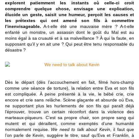
explorent patiemment les instants où celle-ci croit
comprendre quelque chose, envisage une explication,
élucide un geste, saisit une humeur, perçoit les causes et
les prétextes qui ont amené son fils à commettre
l’inenvisageable.
A-t-elle été une mauvaise mère ? A-t-elle
enfanté un monstre, un assassin dont le goût du Mal est au
moins égal à sa cruauté et à sa malveillance ? À qui la faute, en
supposant qu’il y en ait une ? Qui peut être tenu responsable du
désastre ?
Dès le départ (dès l’accouchement en fait, filmé hors-champ
comme une séance de torture), la relation entre Eva et son fils
est compliquée. À peine présenté à la vie, le bébé crie, crie
encore et crie sans relâche. Scène glaçante et absurde où Eva,
ne supportant plus les hurlements de son fils qui paraît déjà
l’éprouver, trouve un certain réconfort dans la violence des
marteaux-piqueurs. C’est sa propre chair, son propre sang qui
mutent et qui déraillent, comme exemptés d’une humanité
normalement requise.
We need to talk about Kevin
, il faut que
l’on parle de Kevin, suggère le titre, sauf qu’Eva et Franklin,
à