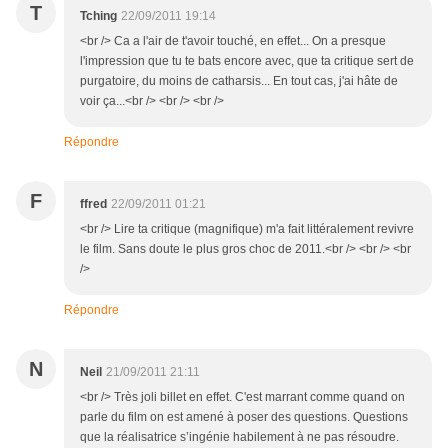
T
Tching
22/09/2011 19:14
<br /> Ca a l'air de t'avoir touché, en effet... On a presque
l'impression que tu te bats encore avec, que ta critique sert de
purgatoire, du moins de catharsis... En tout cas, j'ai hâte de
voir ça...<br /> <br /> <br />
Répondre
F
ffred
22/09/2011 01:21
<br /> Lire ta critique (magnifique) m'a fait littéralement revivre
le film. Sans doute le plus gros choc de 2011.<br /> <br /> <br
/>
Répondre
N
Neil
21/09/2011 21:11
<br /> Très joli billet en effet. C'est marrant comme quand on
parle du film on est amené à poser des questions. Questions
que la réalisatrice s’ingénie habilement à ne pas résoudre.