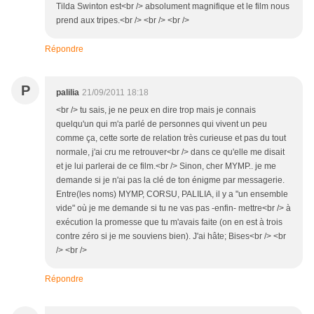
Tilda Swinton est<br /> absolument magnifique et le film nous
prend aux tripes.<br /> <br /> <br />
Répondre
P
palilia
21/09/2011 18:18
<br /> tu sais, je ne peux en dire trop mais je connais
quelqu'un qui m'a parlé de personnes qui vivent un peu
comme ça, cette sorte de relation très curieuse et pas du tout
normale, j'ai cru me retrouver<br /> dans ce qu'elle me disait
et je lui parlerai de ce film.<br /> Sinon, cher MYMP.. je me
demande si je n'ai pas la clé de ton énigme par messagerie.
Entre(les noms) MYMP, CORSU, PALILIA, il y a "un ensemble
vide" où je me demande si tu ne vas pas -enfin- mettre<br /> à
exécution la promesse que tu m'avais faite (on en est à trois
contre zéro si je me souviens bien). J'ai hâte; Bises<br /> <br
/> <br />
Répondre