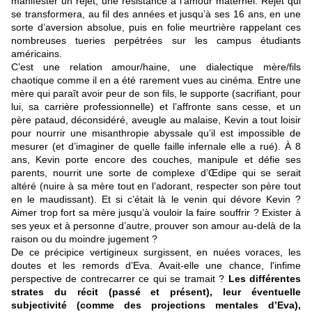
manifester un rejet, une résistance à l’amour maternel. Rejet qui
se transformera, au fil des années et jusqu’à ses 16 ans, en une
sorte d’aversion absolue, puis en folie meurtrière rappelant ces
nombreuses tueries perpétrées sur les campus étudiants
américains.
C’est une relation amour/haine, une dialectique mère/fils
chaotique comme il en a été rarement vues au cinéma. Entre une
mère qui paraît avoir peur de son fils, le supporte (sacrifiant, pour
lui, sa carrière professionnelle) et l’affronte sans cesse, et un
père pataud, déconsidéré, aveugle au malaise, Kevin a tout loisir
pour nourrir une misanthropie abyssale qu’il est impossible de
mesurer (et d’imaginer de quelle faille infernale elle a rué). À 8
ans, Kevin porte encore des couches, manipule et défie ses
parents, nourrit une sorte de complexe d’Œdipe qui se serait
altéré (nuire à sa mère tout en l’adorant, respecter son père tout
en le maudissant). Et si c’était là le venin qui dévore Kevin ?
Aimer trop fort sa mère jusqu’à vouloir la faire souffrir ? Exister à
ses yeux et à personne d’autre, prouver son amour au-delà de la
raison ou du moindre jugement ?
De ce précipice vertigineux surgissent, en nuées voraces, les
doutes et les remords d’Eva. Avait-elle une chance, l'infime
perspective de contrecarrer ce qui se tramait ?
Les différentes
strates du récit (passé et présent), leur éventuelle
subjectivité (comme des projections mentales d’Eva),