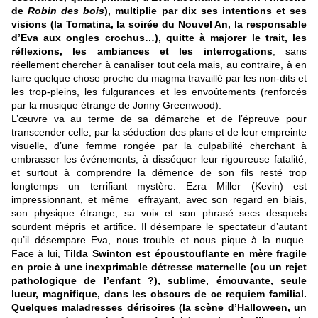
de
Robin des bois
), multiplie par dix ses intentions et ses
visions (la Tomatina, la soirée du Nouvel An, la responsable
d’Eva aux ongles crochus…), quitte à majorer le trait, les
réflexions, les ambiances et les interrogations
, sans
réellement chercher à canaliser tout cela mais, au contraire, à en
faire quelque chose proche du magma travaillé
par les non-dits et
les trop-pleins, les fulgurances et les envoûtements (renforcés
par la musique étrange de Jonny Greenwood).
L’œuvre va au terme de sa démarche et de l’épreuve pour
transcender celle, par la séduction des plans et de leur empreinte
visuelle, d’une femme rongée par la culpabilité cherchant à
embrasser les événements, à disséquer leur rigoureuse fatalité,
et surtout à comprendre la démence de son fils resté trop
longtemps un terrifiant mystère. Ezra Miller (Kevin) est
impressionnant, et même effrayant, avec son regard en biais,
son physique étrange, sa voix et son phrasé secs desquels
sourdent mépris et artifice. Il désempare le spectateur d’autant
qu’il désempare Eva, nous trouble et nous pique à la nuque.
Face à lui,
Tilda Swinton est époustouflante en mère fragile
en proie à une inexprimable détresse maternelle (ou un rejet
pathologique de l’enfant ?), sublime, émouvante, seule
lueur, magnifique, dans les obscurs de ce requiem familial.
Quelques maladresses dérisoires (la scène d’Halloween, un