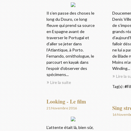
Il s’en passe des choses le
Doucemen
long du Douro, ce long
Denis Vill
fleuve qui prend sa source
de s’impo
en Espagne avant de
grands réa
traverser le Portugal et
d’aujourd’h
d’aller se jeter dans
falloir dé
l’Atlantique, à Porto.
ne lui a p
Fernando, ornithologue, le
de Blade r
parcourt en kayak dans
Moins m’a
l’espoir d’observer des
Winding...
spécimens...
Lire la s
Lire la suite
Tag(s) :
#Fi
Looking - Le film
Sing str
21 Novembre 2016
16 Novemb
L’attente était là, bien sûr,