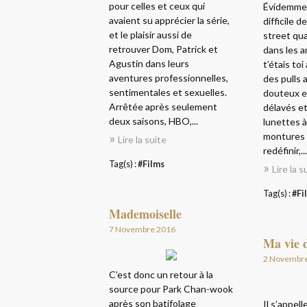
pour celles et ceux qui
Évidemmen
avaient su apprécier la série,
difficile 
et le plaisir aussi de
street qua
retrouver Dom, Patrick et
dans les 
Agustin dans leurs
t’étais toi
aventures professionnelles,
des pulls 
sentimentales et sexuelles.
douteux e
Arrêtée après seulement
délavés et
deux saisons, HBO,...
lunettes 
montures 
Lire la suite
redéfinir,...
Tag(s) :
#Films
Lire la s
Tag(s) :
#Fi
Mademoiselle
7 Novembre 2016
Ma vie 
2 Novembr
C’est donc un retour à la
source pour Park Chan-wook
après son batifolage
Il s’appell