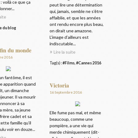
 : voilà ce que ça
peut lire une détermination
donner...
qui, jamais, semble ne s’être
uite
affaiblie, et que les années
ont rendu encore plus beau,
e du blog
on dirait une amazone.
L’image d’ailleurs est
indiscutable...
 fin du monde
Lire la suite
re 2016
Tag(s) :
#Films
,
#Cannes 2016
un fantôme, il est
 apparition quand
Victoria
aît, un dimanche
16 Septembre 2016
jeuner. Il va mourir
’annoncer à sa
 sa mère, sa jeune
Elle fume pas mal, et même
frère cadet et sa
beaucoup, comme une
ette famille qu’il
pompière, a une vie qui
ulu voir en douze...
merde chimiquement (dit-
uite