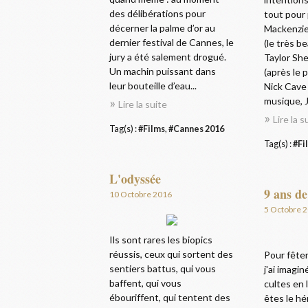
des délibérations pour
tout pour 
décerner la palme d’or au
Mackenzie
dernier festival de Cannes, le
(le très b
jury a été salement drogué.
Taylor She
Un machin puissant dans
(après le p
leur bouteille d’eau...
Nick Cave 
musique, J
Lire la suite
Lire la s
Tag(s) :
#Films
,
#Cannes 2016
Tag(s) :
#Fi
L'odyssée
9 ans de
10 Octobre 2016
5 Octobre 
Ils sont rares les biopics
réussis, ceux qui sortent des
Pour fêter
sentiers battus, qui vous
j'ai imagi
baffent, qui vous
cultes en 
ébouriffent, qui tentent des
êtes le hé