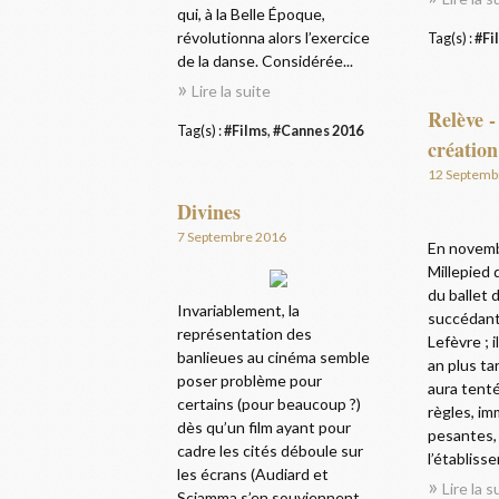
qui, à la Belle Époque,
révolutionna alors l’exercice
Tag(s) :
#Fi
de la danse. Considérée...
Lire la suite
Relève -
Tag(s) :
#Films
,
#Cannes 2016
création
12 Septemb
Divines
7 Septembre 2016
En novemb
Millepied 
du ballet 
Invariablement, la
succédant 
représentation des
Lefèvre ; 
banlieues au cinéma semble
an plus ta
poser problème pour
aura tenté
certains (pour beaucoup ?)
règles, im
dès qu’un film ayant pour
pesantes,
cadre les cités déboule sur
l’établisse
les écrans (Audiard et
Lire la s
Sciamma s’en souviennent