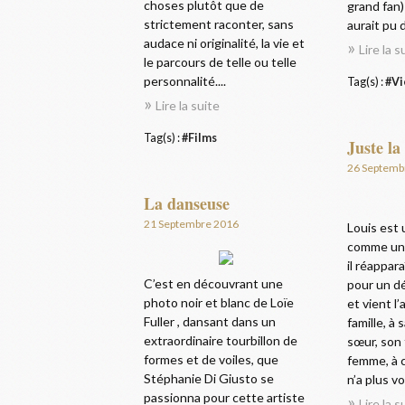
choses plutôt que de
grand fan)
strictement raconter, sans
aurait pu 
audace ni originalité, la vie et
Lire la s
le parcours de telle ou telle
personnalité....
Tag(s) :
#Vi
Lire la suite
Tag(s) :
#Films
Juste la
26 Septemb
La danseuse
21 Septembre 2016
Louis est 
comme une
il réappar
C’est en découvrant une
pour un dé
photo noir et blanc de Loïe
et vient l
Fuller , dansant dans un
famille, à
extraordinaire tourbillon de
sœur, son 
formes et de voiles, que
femme, à c
Stéphanie Di Giusto se
n’a plus vo
passionna pour cette artiste
Lire la s