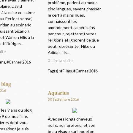
problème, parlent au moins
plaire. David
cinq langues, savent chasser
 à la mise en scène
le cerf à mains nues,
eau Perfect sense),
connaissent les
ridan au scénario
amendements américains
uissant Sicario ),
par cœur, rejettent toutes
et Warren Ellis à la
religions et ignorent ce que
eff Bridges...
peut représenter Nike ou
uite
Adidas. Ils...
Lire la suite
lms
,
#Cannes 2016
Tag(s) :
#Films
,
#Cannes 2016
 blog
2016
Aquarius
30 Septembre 2016
 les 9 ans du blog,
né 9 de mes films
Avec ses longs cheveux
livres dont vous
noirs, noir profond, et son
ros (dont je suis
beau visage sur lequel on