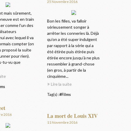
25 Novembre 2016
t mais sûrement,
eneuve est en train
Bon les filles, va falloir
ser comme l’un des
sérieusement songer à
lisateurs
arrêter les conneries là. Déjà
ui avec lequel il va
qu’on a été super indulgent
sormais compter (on
par rapport à la série qui a
as proposé la suite
été étirée puis étirée puis
unner pour rien).
étirée encore jusqu’à ne plus
s-tu-vu que
ressembler à grand-chose
(en gros, à partir de la
uite
cinquième...
Lire la suite
lms
Tag(s) :
#Films
eet
La mort de Louis XIV
re 2016
11 Novembre 2016