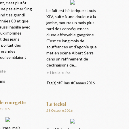
t, c’est plutôt
de ne pas aimer Sing
Le fait est historique : Louis
nd t’as grandi
XIV, suite à une douleur à la
années 80 et que
jambe, mourra un mois plus
 aussi habillé avec
tard des conséquences
aux imprimés
d’une effroyable gangrène.
t des jeans
C’est ce long mois de
 portait des
souffrances et d’agonie que
à grandes
met en scène Albert Serra
qui semblaient
dans un raffinement de
déclinaisons de...
uite
Lire la suite
lms
Tag(s) :
#Films
,
#Cannes 2016
de courgette
Le teckel
e 2016
28 Octobre 2016
e Icare, mais