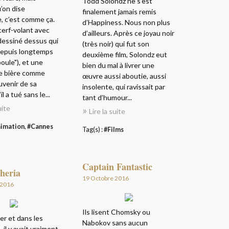
Todd Solondz ne s’est
’on dise
finalement jamais remis
, c’est comme ça.
d’Happiness. Nous non plus
i cerf-volant avec
d’ailleurs. Après ce joyau noir
dessiné dessus qui
(très noir) qui fut son
 depuis longtemps
deuxième film, Solondz eut
poule"), et une
bien du mal à livrer une
e bière comme
œuvre aussi aboutie, aussi
uvenir de sa
insolente, qui ravissait par
 a tué sans le...
tant d’humour...
uite
Lire la suite
imation
,
#Cannes
Tag(s) :
#Films
Captain Fantastic
heria
19 Octobre 2016
 2016
Ils lisent Chomsky ou
ier et dans les
Nabokov sans aucun
 il y avait vraiment