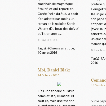
américain (le magnifique
préfère qu
Stoker) et qui, reparti en
Courgette
Corée (celle du Sud, la cool),
Il a un jol
n’en adapte pas moins un
son papa 
roman de la galloise Sarah
est parti
Waters (Du bout des doigts)
(avec sa "
qu’il transpose...
canette d
unique so
Lire la suite
maman qu’il
Tag(s) :
#Cinéma asiatique
,
Lire la s
#Cannes 2016
Tag(s) :
#An
2016
Moi, Daniel Blake
24 Octobre 2016
Comanc
14 Octobre
T’as une théorie du style
complotiste, Illumaniti et
tout ça, mais une théorie
Sur le pap
quand même : au moment
intentions,