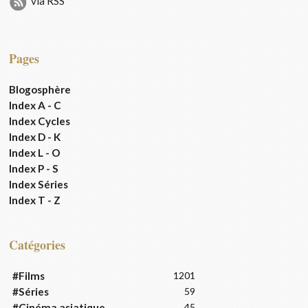
via RSS
Pages
Blogosphère
Index A - C
Index Cycles
Index D - K
Index L - O
Index P - S
Index Séries
Index T - Z
Catégories
#Films
1201
#Séries
59
#Cinéma asiatique
45