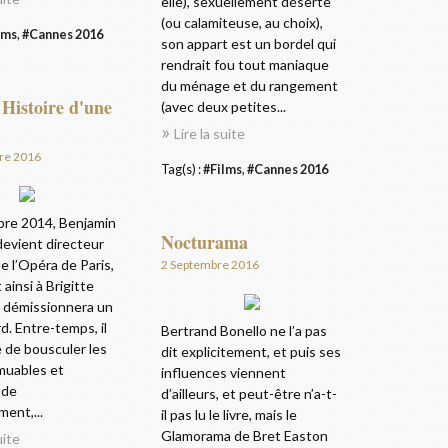
elle), sexuellement déserte
(ou calamiteuse, au choix),
lms
,
#Cannes 2016
son appart est un bordel qui
rendrait fou tout maniaque
du ménage et du rangement
 Histoire d'une
(avec deux petites...
Lire la suite
re 2016
Tag(s) :
#Films
,
#Cannes 2016
re 2014, Benjamin
Nocturama
devient directeur
de l’Opéra de Paris,
2 Septembre 2016
ainsi à Brigitte
il démissionnera un
rd. Entre-temps, il
Bertrand Bonello ne l’a pas
 de bousculer les
dit explicitement, et puis ses
muables et
influences viennent
 de
d’ailleurs, et peut-être n’a-t-
ment,...
il pas lu le livre, mais le
Glamorama de Bret Easton
uite