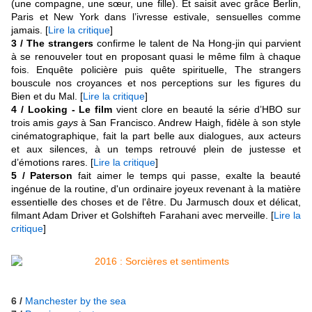
(une compagne, une sœur, une fille). Et saisit avec grâce Berlin,
Paris et New York dans l’ivresse estivale, sensuelles comme
jamais. [
Lire la critique
]
3 / The strangers
confirme
le talent de Na Hong-jin qui parvient
à se renouveler tout en proposant quasi le même film à chaque
fois. Enquête policière puis quête spirituelle, The strangers
bouscule nos croyances et nos perceptions sur les figures du
Bien et du Mal. [
Lire la critique
]
4 / Looking - Le film
vient clore en beauté la série d’HBO sur
trois amis
gays
à San Francisco. Andrew Haigh, fidèle à son style
cinématographique, fait la part belle aux dialogues, aux acteurs
et aux silences, à un temps retrouvé plein de justesse et
d’émotions rares. [
Lire la critique
]
5 / Paterson
fait aimer le temps qui passe, exalte la beauté
ingénue de la routine, d'un ordinaire joyeux revenant à la matière
essentielle des choses et de l'être. Du Jarmusch doux et délicat,
filmant Adam Driver et Golshifteh Farahani avec merveille. [
Lire la
critique
]
6 /
Manchester by the sea