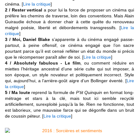
cinéma. [
Lire la critique
]
2 / Rester vertical
a pour lui la force de proposer un cinéma qui
préfère les chemins de traverse, loin des conventions. Mais Alain
Guiraudie échoue à donner chair à cette quête du renouveau
malgré poésie, liberté et débordements transgressifs. [
Lire la
critique
]
3 / Moi, Daniel Blake
s’apparente à du cinéma engagé passe-
partout, à peine offensif, ce cinéma engagé que l’on sacre
pourtant parce qu’il est censé refléter un état du monde si précis
que le récompenser paraît aller de soi. [
Lire la critique
]
4 / Absolutely fabulous - Le film
, ou comment réduire en
miettes l’héritage ancestral d’une série culte qui sut imposer, à
son époque, un style novateur et politiquement incorrect. Style
qui, aujourd’hui, a l’arrière-goût aigre d’un Bollinger éventé. [
Lire
la critique
]
5 / Ma loute
reprend la formule de
P’tit Quinquin
en format long-
métrage et stars à la clé, mais tout ici semble recyclé
artificiellement, surexploité jusqu’à la lie. Rien ne fonctionne, tout
est laborieux, une mauvaise farce qui se dégonfle dans un bruit
de coussin péteur. [
Lire la critique
]