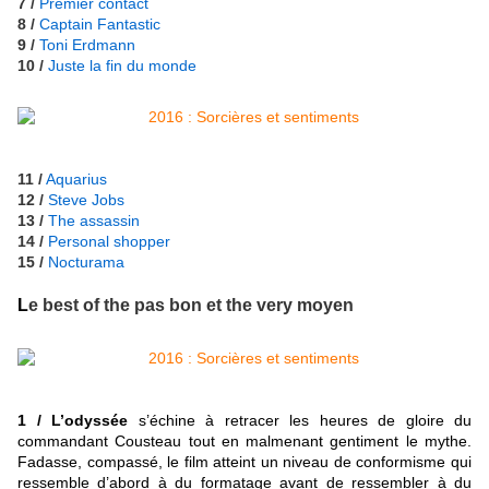
7 /
Premier contact
8 /
Captain Fantastic
9 /
Toni Erdmann
10 /
Juste la fin du monde
11 /
Aquarius
12 /
Steve Jobs
13 /
The assassin
14 /
Personal shopper
15 /
Nocturama
L
e best of the pas bon et the very moyen
1 / L’odyssée
s’échine à retracer les heures de gloire du
commandant Cousteau tout en malmenant gentiment le mythe.
Fadasse, compassé, le film atteint un niveau de conformisme qui
ressemble d’abord à du formatage avant de ressembler à du