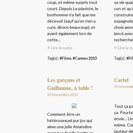
coup, et même surpris tout
sa vie qua
court. Depuis Le pianiste, le
con et qu’
bonhomme n’a fait que me
construire
décevoir (sauf qu’on n’en a
espagnole)
cure, dirons beaucoup), et
choix amou
avant également lors de
lancé avec
cette...
recherche.
Lire la suite
Lire la s
Tag(s) :
#Films
,
#Cannes 2013
Tag(s) :
#Fi
Les garçons et
Cartel
Guillaume, à table !
15 Novemb
20 Novembre 2013
Tout ça po
ça. Pourtan
Comment être un
envie… Un
hétérosexuel pur jus qui
même. Co
aime une jolie Amandine
(auteur de
quand sa famille (enfin sa