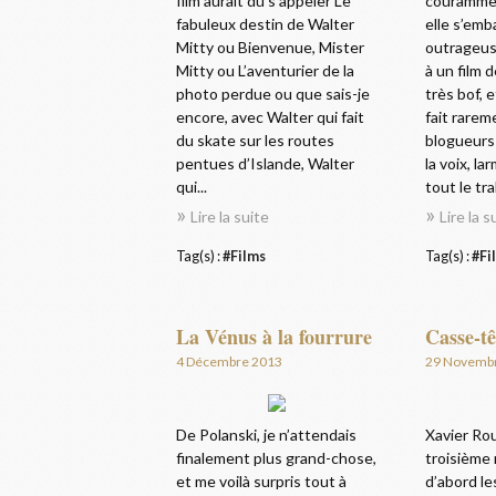
film aurait dû s’appeler Le
courammen
fabuleux destin de Walter
elle s’emb
Mitty ou Bienvenue, Mister
outrageus
Mitty ou L’aventurier de la
à un film 
photo perdue ou que sais-je
très bof, 
encore, avec Walter qui fait
fait rarem
du skate sur les routes
blogueurs
pentues d’Islande, Walter
la voix, l
qui...
tout le tral
Lire la suite
Lire la s
Tag(s) :
#Films
Tag(s) :
#Fi
La Vénus à la fourrure
Casse-tê
4 Décembre 2013
29 Novemb
De Polanski, je n’attendais
Xavier Rou
finalement plus grand-chose,
troisième 
et me voilà surpris tout à
d’abord le