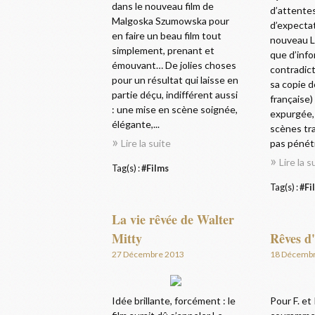
dans le nouveau film de
d’attente
Malgoska Szumowska pour
d’expecta
en faire un beau film tout
nouveau La
simplement, prenant et
que d’inf
émouvant… De jolies choses
contradict
pour un résultat qui laisse en
sa copie d
partie déçu, indifférent aussi
française)
: une mise en scène soignée,
expurgée,
élégante,...
scènes tra
Lire la suite
pas pénétr
Lire la s
Tag(s) :
#Films
Tag(s) :
#Fi
La vie rêvée de Walter
Mitty
Rêves d
27 Décembre 2013
18 Décemb
Idée brillante, forcément : le
Pour F. et