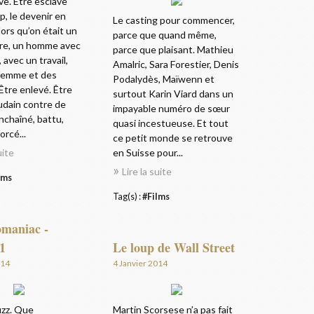
ve. Être esclave
p, le devenir en
Le casting pour commencer,
lors qu’on était un
parce que quand même,
re, un homme avec
parce que plaisant. Mathieu
 avec un travail,
Amalric, Sara Forestier, Denis
femme et des
Podalydès, Maïwenn et
Être enlevé. Être
surtout Karin Viard dans un
udain contre de
impayable numéro de sœur
enchaîné, battu,
quasi incestueuse. Et tout
orcé...
ce petit monde se retrouve
uite
en Suisse pour...
Lire la suite
lms
Tag(s) :
#Films
maniac -
1
Le loup de Wall Street
014
4 Janvier 2014
zz. Que
Martin Scorsese n’a pas fait