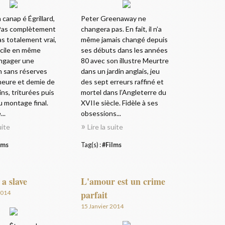
canap é Égrillard,
Peter Greenaway ne
. Pas complètement
changera pas. En fait, il n’a
as totalement vrai,
même jamais changé depuis
ficile en même
ses débuts dans les années
ngager une
80 avec son illustre Meurtre
n sans réserves
dans un jardin anglais, jeu
heure et demie de
des sept erreurs raffiné et
ins, triturées puis
mortel dans l’Angleterre du
u montage final.
XVIIe siècle. Fidèle à ses
..
obsessions...
uite
Lire la suite
lms
Tag(s) :
#Films
 a slave
L'amour est un crime
parfait
2014
15 Janvier 2014