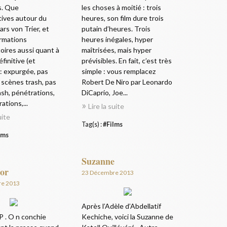
s. Que
les choses à moitié : trois
tives autour du
heures, son film dure trois
rs von Trier, et
putain d’heures. Trois
ormations
heures inégales, hyper
oires aussi quant à
maîtrisées, mais hyper
éfinitive (et
prévisibles. En fait, c’est très
 : expurgée, pas
simple : vous remplacez
 scènes trash, pas
Robert De Niro par Leonardo
sh, pénétrations,
DiCaprio, Joe...
ations,...
Lire la suite
uite
Tag(s) :
#Films
lms
Suzanne
'or
23 Décembre 2013
re 2013
Après l’Adèle d’Abdellatif
 P . O n conchie
Kechiche, voici la Suzanne de