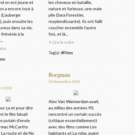
nd on est jeune et
les cheveux en bataille,
on a encore tout à
nature et furieuse, une vraie
 (L’auberge
pile (Sara Forestier,
, puis ensuite les
resplendissante). Ils ont failli
reux dans sa vie,
coucher ensemble l’autre
 frénésie à la
fois, et là...
..
Lire la suite
uite
Tag(s) :
#Films
lms
Borgman
25 Novembre 2013
re 2013
Alex Van Warmerdam avait,
ur ça et pour dire
au milieu des années 90,
t le film faisait
rencontré un certain succès
e putain d’envie
(critique essentiellement)
rmac McCarthy
avec des films comme Les
 La route et de No
habitants et La robe, avant