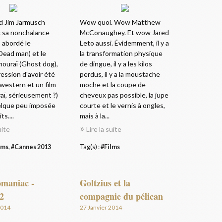
d Jim Jarmusch
Wow quoi. Wow Matthew
c sa nonchalance
McConaughey. Et wow Jared
, abordé le
Leto aussi. Évidemment, il y a
Dead man) et le
la transformation physique
mouraï (Ghost dog),
de dingue, il y a les kilos
ession d'avoir été
perdus, il y a la moustache
western et un film
moche et la coupe de
aï, sérieusement ?)
cheveux pas possible, la jupe
uelque peu imposée
courte et le vernis à ongles,
ts....
mais à la...
uite
Lire la suite
lms
,
#Cannes 2013
Tag(s) :
#Films
maniac -
Goltzius et la
2
compagnie du pélican
2014
27 Janvier 2014