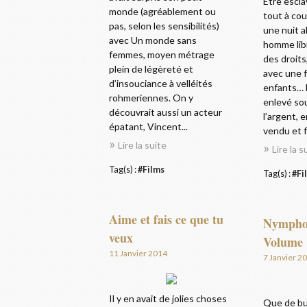
Être escla
monde (agréablement ou
tout à cou
pas, selon les sensibilités)
une nuit a
avec Un monde sans
homme lib
femmes, moyen métrage
des droits,
plein de légèreté et
avec une 
d’insouciance à velléités
enfants… 
rohmeriennes. On y
enlevé so
découvrait aussi un acteur
l’argent, 
épatant, Vincent...
vendu et f
Lire la suite
Lire la s
Tag(s) :
#Films
Tag(s) :
#Fi
Aime et fais ce que tu
Nympho
veux
Volume 
11 Janvier 2014
7 Janvier 2
Il y en avait de jolies choses
Que de bu