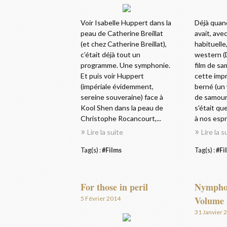
Voir Isabelle Huppert dans la
Déjà quan
peau de Catherine Breillat
avait, ave
(et chez Catherine Breillat),
habituelle
c’était déjà tout un
western (
programme. Une symphonie.
film de sa
Et puis voir Huppert
cette impr
(impériale évidemment,
berné (un 
sereine souveraine) face à
de samour
Kool Shen dans la peau de
s'était q
Christophe Rocancourt,...
à nos espri
Lire la suite
Lire la s
Tag(s) :
#Films
Tag(s) :
#Fi
For those in peril
Nympho
Volume 
5 Février 2014
31 Janvier 