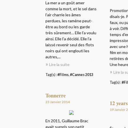
La mer a un goût amer
comme la mort, et le sel dans
Promotion 
l’air charrie les âmes
disais-je
perdues, les ramène peut-
faux, ou p
être au bord ou les garde
à voir. Dif
très sûrement… Elle l’a voulu
temps d’e
ainsi. Elle l’a décidé. Elle l’a
impressio
laissé revenir seul des flots
avec une 
noirs qui ont englouti les
film en mo
autres,...
retirées d
Lire la suite
Une heure.
Lire la s
Tag(s) :
#Films
,
#Cannes 2013
Tag(s) :
#Fi
Tonnerre
12 years
23 Janvier 2014
19 Janvier 
En 2011, Guillaume Brac
avait surpris son petit