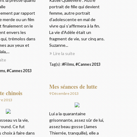
t la presse quand
Katell Quillévéré . Autre
alle
portrait de fille qui devient
ement par rapport
femme, autre portrait
de merde ou un film
d’adolescente en mal de
et finalement on le
vivre qui s’affirmera à la fin.
ent envers les
La vie d'Adèle était un
 qui, trémolos dans
fragment de vie, sur cinq ans.
armes aux yeux et
Suzanne...
ala,...
Lire la suite
uite
Tag(s) :
#Films
,
#Cannes 2013
lms
,
#Cannes 2013
Mes séances de lutte
te chinois
9 Décembre 2013
re 2013
Lui a la quarantaine
sseau vs la vie,
grisonnante, assez sûr de lui,
round. Ce fut
assez beau gosse (James
s choix à faire dans
Thierrée, tranquille), elle a