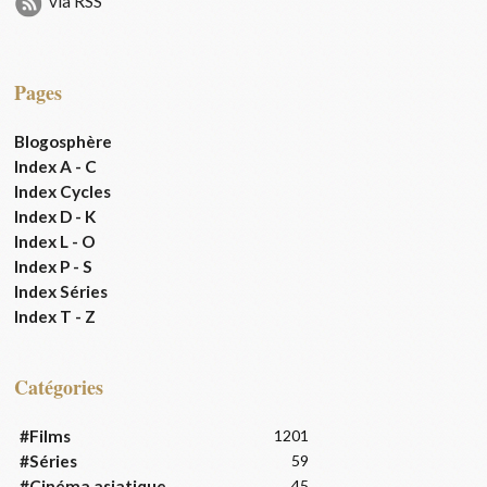
via RSS
Pages
Blogosphère
Index A - C
Index Cycles
Index D - K
Index L - O
Index P - S
Index Séries
Index T - Z
Catégories
#Films
1201
#Séries
59
#Cinéma asiatique
45