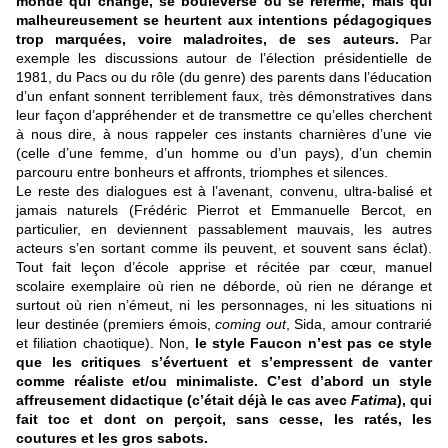
monde qui change, se bouleverse ou se referme, mais qui
malheureusement se heurtent aux intentions pédagogiques
trop marquées, voire maladroites, de ses auteurs.
Par
exemple les discussions autour de l’élection présidentielle de
1981, du Pacs ou du rôle (du genre) des parents dans l’éducation
d’un enfant sonnent terriblement faux, très démonstratives dans
leur façon d’appréhender et de transmettre ce qu’elles cherchent
à nous dire, à nous rappeler ces instants charnières d’une vie
(celle d’une femme, d’un homme ou d’un pays), d’un chemin
parcouru entre bonheurs et affronts, triomphes et silences.
Le reste des dialogues est à l’avenant, convenu, ultra-balisé et
jamais naturels (Frédéric Pierrot et Emmanuelle Bercot, en
particulier, en deviennent passablement mauvais, les autres
acteurs s’en sortant comme ils peuvent, et souvent sans éclat).
Tout fait leçon d’école apprise et récitée par cœur, manuel
scolaire exemplaire où rien ne déborde, où rien ne dérange et
surtout où rien n’émeut, ni les personnages, ni les situations ni
leur destinée (premiers émois,
coming out
, Sida, amour contrarié
et filiation chaotique). Non,
le style Faucon n’est pas ce style
que les critiques s’évertuent et s’empressent de vanter
comme réaliste et/ou minimaliste. C’est d’abord un style
affreusement didactique (c’était déjà le cas avec
Fatima
), qui
fait toc et dont on perçoit, sans cesse, les ratés, les
coutures et les gros sabots.