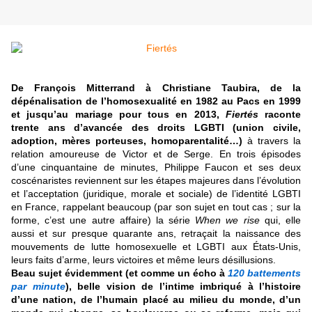
De François Mitterrand à Christiane Taubira, de la
dépénalisation de l’homosexualité en 1982 au Pacs en 1999
et jusqu’au mariage pour tous en 2013,
Fiertés
raconte
trente ans d’avancée des droits LGBTI (union civile,
adoption, mères porteuses, homoparentalité…)
à travers la
relation amoureuse de Victor et de Serge. En trois épisodes
d’une cinquantaine de minutes, Philippe Faucon et ses deux
coscénaristes reviennent sur les étapes majeures dans l’évolution
et l’acceptation (juridique, morale et sociale) de l’identité LGBTI
en France, rappelant beaucoup (par son sujet en tout cas ; sur la
forme, c’est une autre affaire) la série
When we rise
qui, elle
aussi et sur presque quarante ans, retraçait la naissance des
mouvements de lutte homosexuelle et LGBTI aux États-Unis,
leurs faits d’arme, leurs victoires et même leurs désillusions.
Beau sujet évidemment (et comme un écho à
120 battements
par minute
), belle vision de l’intime imbriqué à l’histoire
d’une nation, de l’humain placé au milieu du monde, d’un