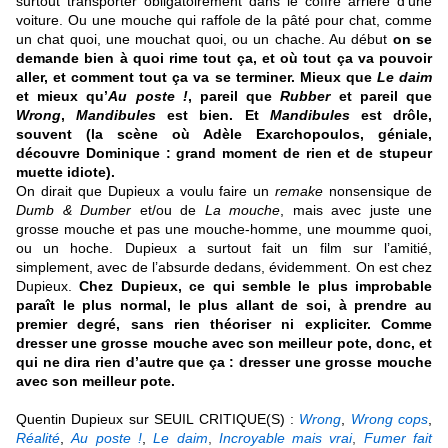
surtout transporter obligatoirement dans le coffre arrière d’une
voiture. Ou une mouche qui raffole de la pâté pour chat, comme
un chat quoi, une mouchat quoi, ou un chache. Au début
on se
demande bien à quoi rime tout ça, et où tout ça va pouvoir
aller, et comment tout ça va se terminer. Mieux que
Le daim
et mieux qu’
Au poste !
, pareil que
Rubber
et pareil que
Wrong
,
Mandibules
est bien. Et
Mandibules
est drôle,
souvent (la scène où Adèle Exarchopoulos, géniale,
découvre Dominique : grand moment de rien et de stupeur
muette idiote).
On dirait que Dupieux a voulu faire un
remake
nonsensique de
Dumb & Dumber
et/ou de
La mouche
, mais avec juste une
grosse mouche et pas une mouche-homme, une moumme quoi,
ou un hoche. Dupieux a surtout fait un film sur l’amitié,
simplement, avec de l’absurde dedans, évidemment. On est chez
Dupieux.
Chez Dupieux, ce qui semble le plus improbable
paraît le plus normal, le plus allant de soi, à prendre au
premier degré, sans rien théoriser ni expliciter. Comme
dresser une grosse mouche avec son meilleur pote, donc, et
qui ne dira rien d’autre que ça : dresser une grosse mouche
avec son meilleur pote.
Q
uentin Dupieux sur SEUIL CRITIQUE(S) :
Wrong
,
Wrong cops
,
Réalité
,
Au poste !
,
Le daim
,
Incroyable mais vrai
,
Fumer fait