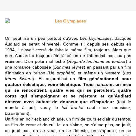
On peut lire un peu partout qu’avec
Les Olympiades
, Jacques
Audiard se serait réinventé. Comme si, depuis ses débuts en
1994, il n’avait cessé de faire le même film, toujours. Alors que
non. Audiard a toujours été là où on ne l’attendait pas, ou pas
vraiment. D’un polar mal léché (
Regarde les hommes tomber
) à
une romance cabossée (
Sur mes lèvres
) en passant par un film
d’initiation en prison (
Un prophète
) et même un
western
(
Les
frères Sisters
). Et aujourd’hui un
film générationnel pour
quatuor éclectique, voire électrique. Trois nanas et un mec
qui se rencontrent, quatre vies qui se percutent, quatre
corps qui s’empoignent et se rejettent et qu’Audiard
observe avec autant de douceur que d’impudeur
(tout le
monde à poil, vas-y le
full frontal
sauf chez monsieur,
bizarrement).
Un film en noir et blanc chiadé, un film de tours et d’air du temps,
un film de cœur et de cul. Ici on s’aime, on s’aime plus, on jouit,
on jouit pas, on se veut, on se déteste, on s’appelle, on se