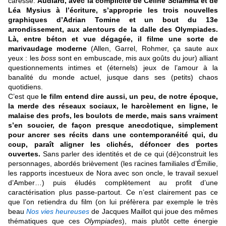
caresse.
Audiard, avec la complicité de Céline Sciamma et de
Léa Mysius à l’écriture, s’approprie les trois nouvelles
graphiques d’Adrian Tomine et un bout du 13e
arrondissement, aux alentours de la dalle des Olympiades.
Là, entre béton et vue dégagée, il filme une sorte de
marivaudage moderne
(Allen, Garrel, Rohmer, ça saute aux
yeux : les
boss
sont en embuscade, mis aux goûts du jour) alliant
questionnements intimes et (éternels) jeux de l’amour à la
banalité du monde actuel, jusque dans ses (petits) chaos
quotidiens.
C’est que
le film entend dire aussi, un peu, de notre époque,
la merde des réseaux sociaux, le harcèlement en ligne, le
malaise des profs, les boulots de merde, mais sans vraiment
s’en soucier, de façon presque anecdotique, simplement
pour ancrer ses récits dans une contemporanéité qui, du
coup, paraît aligner les clichés, défoncer des portes
ouvertes.
Sans parler des identités et de ce qui (dé)construit les
personnages, abordés brièvement (les racines familiales d’Émilie,
les rapports incestueux de Nora avec son oncle, le travail sexuel
d’Amber…) puis éludés complètement au profit d’une
caractérisation plus passe-partout. Ce n’est clairement pas ce
que l’on retiendra du film (on lui préfèrera par exemple le très
beau
Nos vies heureuses
de Jacques Maillot qui joue des mêmes
thématiques que ces
Olympiades
), mais plutôt cette énergie