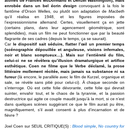
atones de Frances McDormand et Denzel Washington), mais
enrobée dans un bel écrin
design
convoquant à la fois le
fantôme d’Orson Welles, ou plutôt son adaptation de
Macbeth
qu’il réalisa en 1948, et les figures imposées de
l’expressionnisme allemand. Certes, visuellement ça en jette
(certains plans, dans leur agencement géométrique, sont
splendides), mais un film ne peut fonctionner que par la beauté
flagrante de ses cadres (depuis le temps, ça se saurait).
Car
le dispositif sait séduire, flatter l’œil un premier temps
(scénographie dépouillée et anguleuse, visions infernales,
noir et blanc somptueux…). Mais sur l’entièreté du film,
celui-ci ne se révèlera qu’illusion dramaturgique et artifice
esthétique. Coen ne filme que le Verbe déclamé, la prose
littéraire mollement récitée, mais jamais sa substance ni sa
fureur
(là encore, le parallèle avec le film de Kurzel, organique et
sale, se révèle sans pitié pour celui-ci). À chaque seconde on
s’interroge. Où est cette folie dévorante, cette folie qui devrait
suinter, envahir tout, et le chaos de la tyrannie, et la passion
destructrice qui agite ce couple maudit jusqu’à la mort, si ce n’est
dans quelques scènes suggérant ce que le film aurait pu être,
magnifiquement, s’il avait consenti à plus d’incarnation et de
fièvre
?
Joel Coen sur SEUIL CRITIQUE(S) :
Blood simple
,
No country for