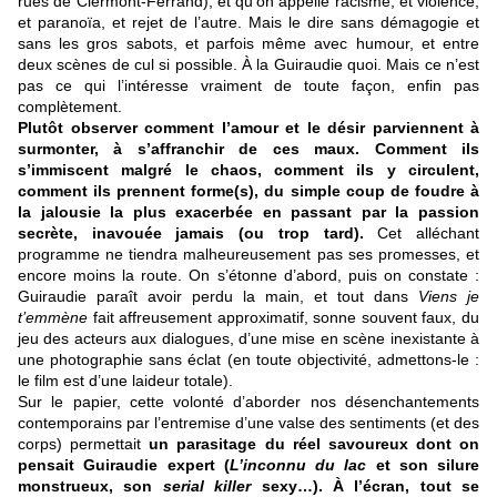
rues de Clermont-Ferrand), et qu’on appelle racisme, et violence,
et paranoïa, et rejet de l’autre. Mais le dire sans démagogie et
sans les gros sabots, et parfois même avec humour, et entre
deux scènes de cul si possible. À la Guiraudie quoi. Mais ce n’est
pas ce qui l’intéresse vraiment de toute façon, enfin pas
complètement.
Plutôt observer comment l’amour et le désir parviennent à
surmonter, à s’affranchir de ces maux. Comment ils
s’immiscent malgré le chaos, comment ils y circulent,
comment ils prennent forme(s), du simple coup de foudre à
la jalousie la plus exacerbée en passant par la passion
secrète, inavouée jamais (ou trop tard).
Cet alléchant
programme ne tiendra malheureusement pas ses promesses, et
encore moins la route. On s’étonne d’abord, puis on constate :
Guiraudie paraît avoir perdu la main, et tout dans
Viens je
t’emmène
fait affreusement approximatif, sonne souvent faux, du
jeu des acteurs aux dialogues, d’une mise en scène inexistante à
une photographie sans éclat (en toute objectivité, admettons-le :
le film est d’une laideur totale).
Sur le papier, cette volonté d’aborder nos désenchantements
contemporains par l’entremise d’une valse des sentiments (et des
corps) permettait
un parasitage du réel savoureux dont on
pensait Guiraudie expert (
L’inconnu du lac
et son silure
monstrueux, son
serial killer
sexy…). À l’écran, tout se