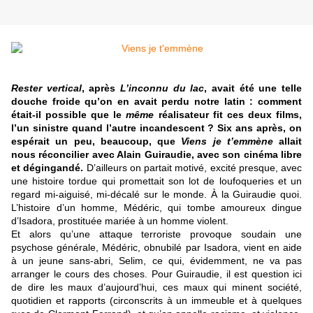
Rester vertical
, après
L’inconnu du lac
, avait été une telle
douche froide qu’on en avait perdu notre latin : comment
était-il possible que le
même
réalisateur fit ces deux films,
l’un sinistre quand l’autre incandescent ? Six ans après, on
espérait un peu, beaucoup, que
Viens je t’emmène
allait
nous réconcilier avec Alain Guiraudie, avec son cinéma libre
et dégingandé.
D’ailleurs on partait motivé, excité presque, avec
une histoire tordue qui promettait son lot de loufoqueries et un
regard mi-aiguisé, mi-décalé sur le monde. À la Guiraudie quoi.
L’histoire d’un homme, Médéric, qui tombe amoureux dingue
d’Isadora, prostituée mariée à un homme violent.
Et alors qu’une attaque terroriste provoque soudain une
psychose générale, Médéric, obnubilé par Isadora, vient en aide
à un jeune sans-abri, Selim, ce qui, évidemment, ne va pas
arranger le cours des choses. Pour Guiraudie, il est question ici
de dire les maux d’aujourd’hui, ces maux qui minent société,
quotidien et rapports (circonscrits à un immeuble et à quelques