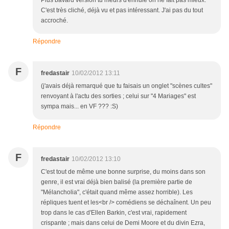
Plus bavard version tu meurs d'ennuie on ne fait pas mieux.
C'est très cliché, déjà vu et pas intéressant. J'ai pas du tout
accroché.
Répondre
F
fredastair
10/02/2012 13:11
(j'avais déjà remarqué que tu faisais un onglet "scènes cultes"
renvoyant à l'actu des sorties ; celui sur "4 Mariages" est
sympa mais... en VF ??? :S)
Répondre
F
fredastair
10/02/2012 13:10
C'est tout de même une bonne surprise, du moins dans son
genre, il est vrai déjà bien balisé (la première partie de
"Mélancholia", c'était quand même assez horrible). Les
répliques tuent et les<br /> comédiens se déchaînent. Un peu
trop dans le cas d'Ellen Barkin, c'est vrai, rapidement
crispante ; mais dans celui de Demi Moore et du divin Ezra,