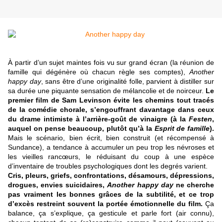
À partir d’un sujet maintes fois vu sur grand écran (la réunion de
famille qui dégénère où chacun règle ses comptes),
Another
happy day
, sans être d’une originalité folle, parvient à distiller sur
sa durée une piquante sensation de mélancolie et de noirceur.
Le
premier film de Sam Levinson évite les chemins tout tracés
de la comédie chorale, s’engouffrant davantage dans ceux
du drame intimiste à l’arrière-goût de vinaigre (à la
Festen
,
auquel on pense beaucoup, plutôt qu’à la
Esprit de famille
).
Mais le scénario, bien écrit, bien construit (et récompensé à
Sundance), a tendance à accumuler un peu trop les névroses et
les vieilles rancœurs, le réduisant du coup à une espèce
d’inventaire de troubles psychologiques dont les degrés varient.
Cris, pleurs, griefs, confrontations, désamours, dépressions,
drogues, envies suicidaires,
Another happy day
ne cherche
pas vraiment les bonnes grâces de la subtilité, et ce trop
d’excès restreint souvent la portée émotionnelle du film.
Ça
balance, ça s’explique, ça gesticule et parle fort (air connu),