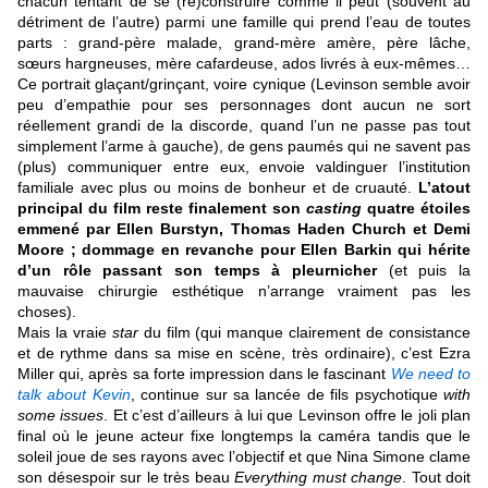
chacun tentant de se (re)construire comme il peut (souvent au
détriment de l’autre) parmi une famille qui prend l’eau de toutes
parts : grand-père malade, grand-mère amère, père lâche,
sœurs hargneuses, mère cafardeuse, ados livrés à eux-mêmes…
Ce portrait glaçant/grinçant, voire cynique (Levinson semble avoir
peu d’empathie pour ses personnages dont aucun ne sort
réellement grandi de la discorde, quand l’un ne passe pas tout
simplement l’arme à gauche), de gens paumés qui ne savent pas
(plus) communiquer entre eux, envoie valdinguer l’institution
familiale avec plus ou moins de bonheur et de cruauté.
L’atout
principal du film reste finalement son
casting
quatre étoiles
emmené par Ellen Burstyn, Thomas Haden Church et Demi
Moore ; dommage en revanche pour Ellen Barkin qui hérite
d’un rôle passant son temps à pleurnicher
(et puis la
mauvaise chirurgie esthétique n’arrange vraiment pas les
choses).
Mais la vraie
star
du film (qui manque clairement de consistance
et de rythme dans sa mise en scène, très ordinaire), c’est Ezra
Miller qui, après sa forte impression dans le fascinant
We need to
talk about Kevin
, continue sur sa lancée de fils psychotique
with
some issues
. Et c’est d’ailleurs à lui que Levinson offre le joli plan
final où le jeune acteur fixe longtemps la caméra tandis que le
soleil joue de ses rayons avec l’objectif et que Nina Simone clame
son désespoir sur le très beau
Everything must change
. Tout doit