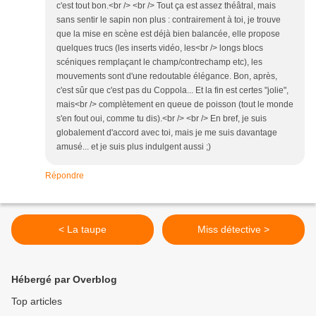
c'est tout bon.<br /> <br /> Tout ça est assez théâtral, mais
sans sentir le sapin non plus : contrairement à toi, je trouve
que la mise en scène est déjà bien balancée, elle propose
quelques trucs (les inserts vidéo, les<br /> longs blocs
scéniques remplaçant le champ/contrechamp etc), les
mouvements sont d'une redoutable élégance. Bon, après,
c'est sûr que c'est pas du Coppola... Et la fin est certes "jolie",
mais<br /> complètement en queue de poisson (tout le monde
s'en fout oui, comme tu dis).<br /> <br /> En bref, je suis
globalement d'accord avec toi, mais je me suis davantage
amusé... et je suis plus indulgent aussi ;)
Répondre
< La taupe
Miss détective >
Hébergé par Overblog
Top articles