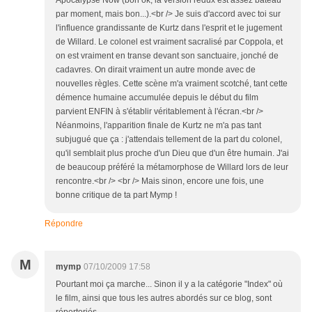
Apocalypse Now (bon ok, la version redux est assez bateau
par moment, mais bon...).<br /> Je suis d'accord avec toi sur
l'influence grandissante de Kurtz dans l'esprit et le jugement
de Willard. Le colonel est vraiment sacralisé par Coppola, et
on est vraiment en transe devant son sanctuaire, jonché de
cadavres. On dirait vraiment un autre monde avec de
nouvelles règles. Cette scène m'a vraiment scotché, tant cette
démence humaine accumulée depuis le début du film
parvient ENFIN à s'établir véritablement à l'écran.<br />
Néanmoins, l'apparition finale de Kurtz ne m'a pas tant
subjugué que ça : j'attendais tellement de la part du colonel,
qu'il semblait plus proche d'un Dieu que d'un être humain. J'ai
de beaucoup préféré la métamorphose de Willard lors de leur
rencontre.<br /> <br /> Mais sinon, encore une fois, une
bonne critique de ta part Mymp !
Répondre
M
mymp
07/10/2009 17:58
Pourtant moi ça marche... Sinon il y a la catégorie "Index" où
le film, ainsi que tous les autres abordés sur ce blog, sont