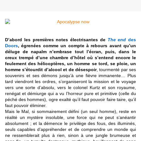
D’abord les premières notes électrisantes de
The end
des
Doors
, égrenées comme un compte à rebours avant qu’un
déluge de napalm n’embrase tout l’écran, puis, dans le
creux trempé d’une chambre d’hôtel où s’entend encore le
feulement des hélicoptères, un homme se tord, se ploie, un
homme s’étourdit d’alcool et de désespoir
, tourmenté par ses
souvenirs et ses démons jusqu’à une fièvre immanente… Plus
tard viendront les ordres, s’organiseront la mission et le voyage
vers une sorte d’absolu, vers le colonel Kurtz et son royaume,
renégat et démiurge qui a vu l’horreur pure et primitive (celle du
péché des hommes), ogre exalté qu’il faut pouvoir faire taire, qu’il
faut pouvoir éliminer.
Mais le Mal, si sommairement défini (un seul homme), reste en
réalité un mystère insoluble, une force qui ne peut s’anéantir
absolument ; et la démence le privilège des fous, des illuminés,
seuls capables d’appréhender et de comprendre un monde qui
ne ressemblerait plus à rien, sinon à une jungle brumeuse et