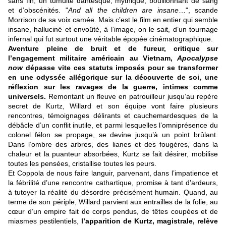
sans fin, un tumulte dantesque, mythique, bouillonnant de sang
et d’obscénités. "
And all the children are insane
…", scande
Morrison de sa voix camée. Mais c’est le film en entier qui semble
insane, halluciné et envoûté, à l’image, on le sait, d’un tournage
infernal qui fut surtout une véritable épopée cinématographique.
Aventure pleine de bruit et de fureur, critique sur
l’engagement militaire américain au Vietnam,
Apocalypse
now
dépasse vite ces statuts imposés pour se transformer
en une odyssée allégorique sur la découverte de soi, une
réflexion sur les ravages de la guerre, intimes comme
universels.
Remontant un fleuve en patrouilleur jusqu’au repère
secret de Kurtz, Willard et son équipe vont faire plusieurs
rencontres, témoignages délirants et cauchemardesques de la
débâcle d’un conflit inutile, et parmi lesquelles l’omniprésence du
colonel félon se propage, se devine jusqu’à un point brûlant.
Dans l’ombre des arbres, des lianes et des fougères, dans la
chaleur et la puanteur absorbées, Kurtz se fait désirer, mobilise
toutes les pensées, cristallise toutes les peurs.
Et Coppola de nous faire languir, parvenant, dans l’impatience et
la fébrilité d’une rencontre cathartique, promise à tant d’ardeurs,
à tutoyer la réalité du désordre précisément humain. Quand, au
terme de son périple, Willard parvient aux entrailles de la folie, au
cœur d’un empire fait de corps pendus, de têtes coupées et de
miasmes pestilentiels,
l’apparition de Kurtz, magistrale, relève