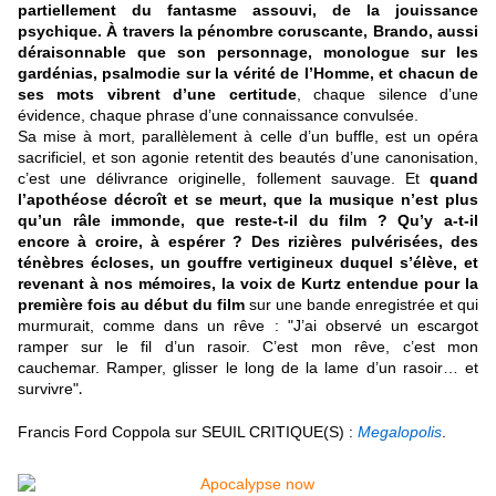
partiellement du fantasme assouvi, de la jouissance
psychique. À travers la pénombre coruscante, Brando, aussi
déraisonnable que son personnage, monologue sur les
gardénias, psalmodie sur la vérité de l’Homme, et chacun de
ses mots vibrent d’une certitude
, chaque silence d’une
évidence, chaque phrase d’une connaissance convulsée.
Sa mise à mort, parallèlement à celle d’un buffle, est un opéra
sacrificiel, et son agonie retentit des beautés d’une canonisation,
c’est une délivrance originelle, follement sauvage. Et
quand
l’apothéose décroît et se meurt, que la musique n’est plus
qu’un râle immonde, que reste-t-il du film ? Qu’y a-t-il
encore à croire, à espérer ? Des rizières pulvérisées, des
ténèbres écloses, un gouffre vertigineux duquel s’élève, et
revenant à nos mémoires, la voix de Kurtz entendue pour la
première fois au début du film
sur une bande enregistrée et qui
murmurait, comme dans un rêve : "J’ai observé un escargot
ramper sur le fil d’un rasoir. C’est mon rêve, c’est mon
cauchemar. Ramper, glisser le long de la lame d’un rasoir… et
survivre"
.
Francis Ford Coppola sur SEUIL CRITIQUE(S) :
Megalopolis
.