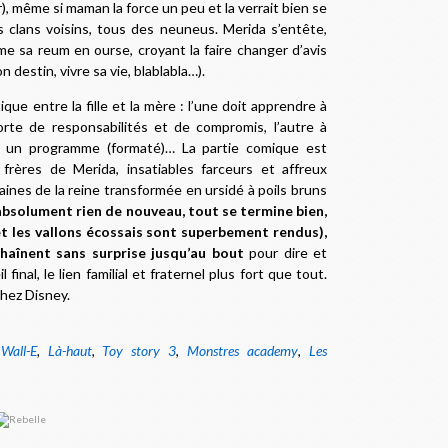
er), même si maman la force un peu et la verrait bien se
s clans voisins, tous des neuneus. Merida s’entête,
me sa reum en ourse, croyant la faire changer d’avis
on destin, vivre sa vie, blablabla…).
ique entre la fille et la mère : l’une doit apprendre à
te de responsabilités et de compromis, l’autre à
ut un programme (formaté)… La partie comique est
 frères de Merida, insatiables farceurs et affreux
ines de la reine transformée en ursidé à poils bruns
 absolument rien de nouveau, tout se termine bien,
et les vallons écossais sont superbement rendus),
haînent sans surprise
jusqu’au bout
pour dire et
inal, le lien familial et fraternel plus fort que tout.
hez Disney
.
,
Wall-E
,
Là-haut
,
Toy story 3
,
Monstres academy
,
Les