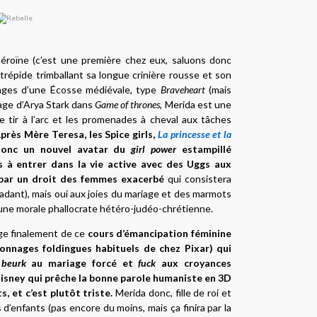
éroïne (c’est une première chez eux, saluons donc
ntrépide trimballant sa longue crinière rousse et son
ages d’une Écosse médiévale, type
Braveheart
(mais
mage d’Arya Stark dans
Game of thrones
, Merida est une
e tir à l’arc et les promenades à cheval aux tâches
près Mère Teresa, les Spice girls,
La princesse et la
donc un nouvel avatar du
girl power
estampillé
s à entrer dans la vie active avec des Uggs aux
 par un droit des femmes exacerbé
qui consistera
adant), mais oui aux joies du mariage et des marmots
ar une morale phallocrate hétéro-judéo-chrétienne.
age finalement de ce
cours d’émancipation féminine
sonnages foldingues habituels de chez Pixar) qui
a
beurk
au mariage forcé et
fuck
aux croyances
 Disney qui prêche la bonne parole humaniste en 3D
s, et c’est plutôt triste.
Merida donc, fille de roi et
 d’enfants (pas encore du moins, mais ça finira par la