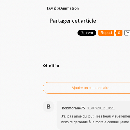
Tag(s) :
#Animation
Partager cet article
Repost
0
Kill list
Commenter cet article
Ajouter un commentaire
B
bobmorane75
31/07/2012 10:21
J'ai pas aimé du tout. Très beau visuellemen
histoire gerbante à la morale comme j'aime