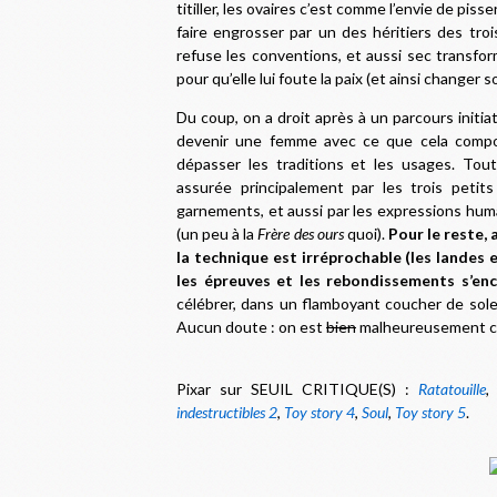
titiller, les ovaires c’est comme l’envie de piss
faire engrosser par un des héritiers des troi
refuse les conventions, et aussi sec transfor
pour qu’elle lui foute la paix (et ainsi changer s
Du coup, on a droit après à un parcours initiat
devenir une femme avec ce que cela compor
dépasser les traditions et les usages. To
assurée principalement par les trois petits
garnements, et aussi par les expressions huma
(un peu à la
Frère des ours
quoi).
Pour le reste,
la technique est irréprochable (les landes 
les épreuves et les rebondissements s’enc
célébrer, dans un flamboyant coucher de soleil f
Aucun doute : on est
bien
malheureusement c
P
ixar sur SEUIL CRITIQUE(S) :
Ratatouille
indestructibles 2
,
Toy story 4
,
Soul
,
Toy story 5
.