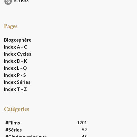
via RSS
Pages
Blogosphère
Index A - C
Index Cycles
Index D - K
Index L - O
Index P - S
Index Séries
Index T - Z
Catégories
#Films
1201
#Séries
59
#Cinéma asiatique
45