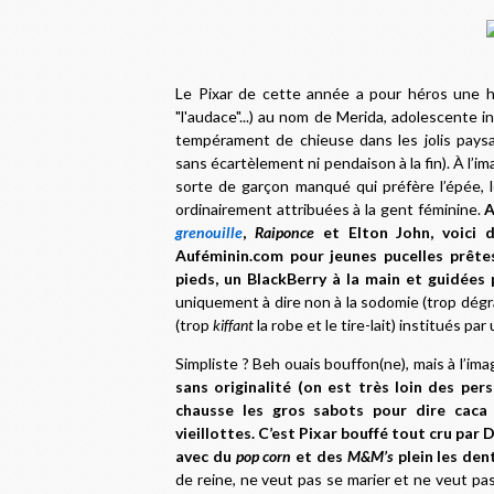
Le Pixar de cette année a pour héros une h
"l'audace"...) au nom de Merida, adolescente i
tempérament de chieuse dans les jolis pays
sans écartèlement ni pendaison à la fin). À l’i
sorte de garçon manqué qui préfère l’épée, l
ordinairement attribuées à la gent féminine.
A
grenouille
,
Raiponce
et Elton John, voici 
Auféminin.com pour jeunes pucelles prête
pieds, un BlackBerry à la main et guidées
uniquement à dire non à la sodomie (trop dégr
(trop
kiffant
la robe et le tire-lait) institués p
Simpliste ? Beh ouais bouffon(ne), mais à l’im
sans originalité (on est très loin des per
chausse les gros sabots pour dire cac
vieillottes. C’est Pixar bouffé tout cru par
avec du
pop corn
et des
M&M’s
plein les dent
de reine, ne veut pas se marier et ne veut pas