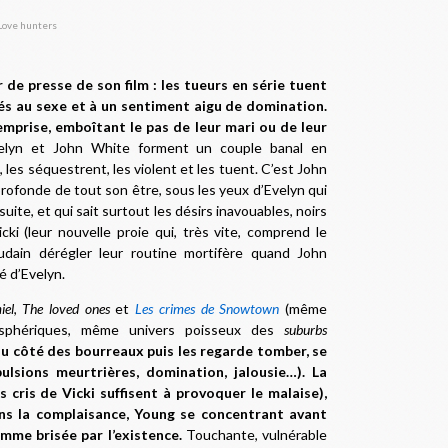
 de presse de son film : les tueurs en série tuent
és au sexe et à un sentiment aigu de domination.
 emprise, emboîtant le pas de leur mari ou de leur
lyn et John White forment un couple banal en
 les séquestrent, les violent et les tuent. C’est John
 profonde de tout son être, sous les yeux d’Evelyn qui
ite, et qui sait surtout les désirs inavouables, noirs
ki (leur nouvelle proie qui, très vite, comprend le
dain dérégler leur routine mortifère quand John
té d’Evelyn.
iel
,
The loved ones
et
Les crimes de Snowtown
(même
osphériques, même univers poisseux des
suburbs
u côté des bourreaux puis les regarde tomber, se
ulsions meurtrières, domination, jalousie…). La
 cris de Vicki suffisent à provoquer le malaise),
ans la complaisance, Young se concentrant avant
emme brisée par l’existence.
Touchante, vulnérable