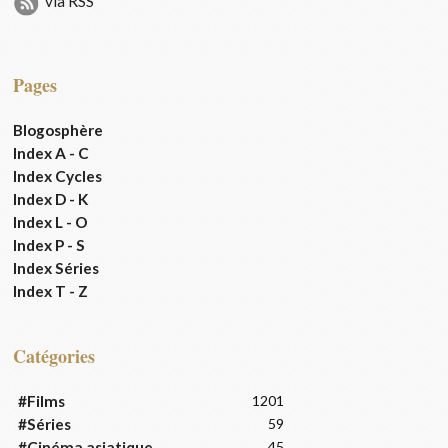
via RSS
Pages
Blogosphère
Index A - C
Index Cycles
Index D - K
Index L - O
Index P - S
Index Séries
Index T - Z
Catégories
#Films
1201
#Séries
59
#Cinéma asiatique
45