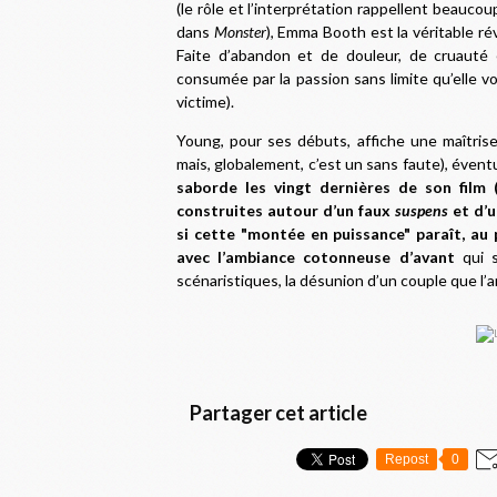
(le rôle et l’interprétation rappellent beauco
dans
Monster
), Emma Booth est la véritable rév
Faite d’abandon et de douleur, de cruauté 
consumée par la passion sans limite qu’elle vo
victime).
Young, pour ses débuts, affiche une maîtrise 
mais, globalement, c’est un sans faute), éven
saborde les vingt dernières de son film
construites autour d’un faux
suspens
et d’u
si cette "montée en puissance" paraît, au 
avec l’ambiance cotonneuse d’avant
qui s
scénaristiques, la désunion d’un couple que l’
Partager cet article
Repost
0