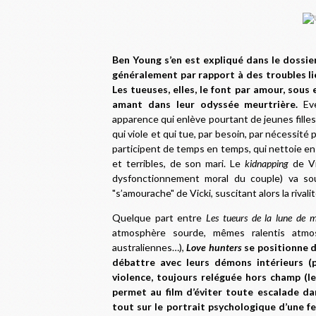
Ben Young s’en est expliqué dans le dossier
généralement par rapport à des troubles li
Les tueuses, elles, le font par amour, sous
amant dans leur odyssée meurtrière.
Eve
apparence qui enlève pourtant de jeunes filles,
qui viole et qui tue, par besoin, par nécessité
participent de temps en temps, qui nettoie ensu
et terribles, de son mari. Le
kidnapping
de Vic
dysfonctionnement moral du couple) va sou
"s’amourache" de Vicki, suscitant alors la rivali
Quelque part entre
Les tueurs de la lune de m
atmosphère sourde, mêmes ralentis atm
australiennes…),
Love hunters
se positionne d
débattre avec leurs démons intérieurs (p
violence, toujours reléguée hors champ (les
permet au film d’éviter toute escalade d
tout sur le portrait psychologique d’une f