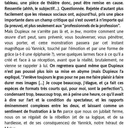
tableau, une pièce de théâtre donc, peut être remise en cause.
Ressentie (ahhh, le subjectif…). Questionnée. Rejetée d’autant plus
facilement que les réseaux sociaux ont, aujourd’hui, pris une place
importante dans un champ critique qui s’est ouvert à n’importe qui
(la preuve), et plus seulement aux "professionnels de la profession".
Mais Dupieux ne s’arrête pas là et,
in fine
, montre comment une
œuvre d’art peut, sans prévenir, vous bouleverser, vous pénétrer,
vous porter, et cette monstration passera par cet instant
magnifique où Yannick, touché par l’émotion et par une forme de
grâce (a-t-il une épiphanie ?), verse quelques larmes face à ce qu’il a
créé et face à sa réception, avant que la réalité, brutalement, ne
vienne se rappeler à lui.
On regrettera quand même que Dupieux
n’est pas poussé plus loin sa mise en abyme (mais Dupieux l’a
expliqué, "J’enlève toujours le gras pour ne pas me faire plaisir à faire
durer mes images […] Je coupe beaucoup, j’élague, et ça fait ces
espèces de formats très courts qui, pour moi, sont la perfection"),
condensant trop, beaucoup trop, en à peine une heure, ce qu’il avait
à dire sur l’art et la condition du spectateur, et les rapports
éminemment complexes entre les deux, et laissant comme un
sentiment de frustration à la fin
parce que nous on jubilait ferme,
nous on se régalait de la rébellion (et de sa logique, et de sa
hardiesse, et de ses conséquences) de Yannick, notre héraut de