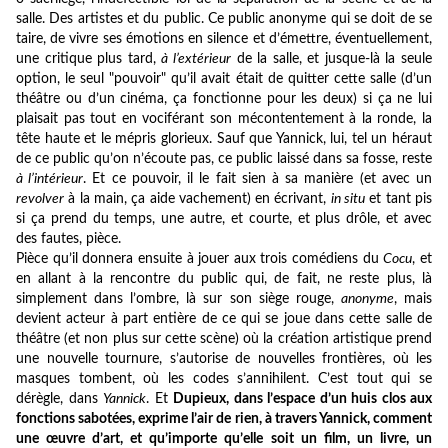
salle. Des artistes et du public. Ce public anonyme qui se doit de se
taire, de vivre ses émotions en silence et d’émettre, éventuellement,
une critique plus tard,
à l’extérieur
de la salle, et jusque-là la seule
option, le seul "pouvoir" qu’il avait était de quitter cette salle (d’un
théâtre ou d’un cinéma, ça fonctionne pour les deux) si ça ne lui
plaisait pas tout en vociférant son mécontentement à la ronde, la
tête haute et le mépris glorieux. Sauf que Yannick, lui, tel un héraut
de ce public qu’on n’écoute pas, ce public laissé dans sa fosse, reste
à l’intérieur
. Et ce pouvoir, il le fait sien à sa manière (et avec un
revolver
à la main, ça aide vachement) en écrivant,
in situ
et tant pis
si ça prend du temps, une autre, et courte, et plus drôle, et avec
des fautes, pièce.
Pièce qu’il donnera ensuite à jouer aux trois comédiens du
Cocu
, et
en allant à la rencontre du public qui, de fait, ne reste plus, là
simplement dans l’ombre, là sur son siège rouge,
anonyme
, mais
devient acteur à part entière de ce qui se joue dans cette salle de
théâtre (et non plus sur cette scène) où la création artistique prend
une nouvelle tournure, s’autorise de nouvelles frontières, où les
masques tombent, où les codes s’annihilent. C’est tout qui se
dérègle, dans
Yannick
. Et
Dupieux, dans l’espace d’un huis clos aux
fonctions sabotées,
exprime
l’air de rien, à travers Yannick, comment
une œuvre d’art, et qu’importe qu’elle soit un film, un livre, un