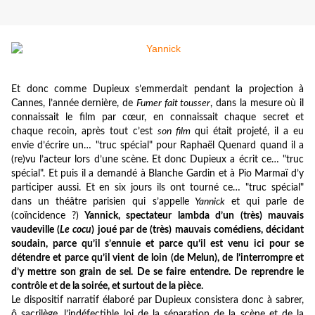
Et donc comme Dupieux s’emmerdait pendant la projection à
Cannes, l’année dernière, de
Fumer fait tousser
, dans la mesure où il
connaissait le film par cœur, en connaissait chaque secret et
chaque recoin, après tout c’est
son film
qui était projeté, il a eu
envie d’écrire un… "truc spécial" pour Raphaël Quenard quand il a
(re)vu l’acteur lors d’une scène. Et donc Dupieux a écrit ce… "truc
spécial". Et puis il a demandé à Blanche Gardin et à Pio Marmaï d’y
participer aussi. Et en six jours ils ont tourné ce… "truc spécial"
dans un théâtre parisien qui s’appelle
Yannick
et qui parle de
(coïncidence ?)
Yannick, spectateur lambda d’un (très) mauvais
vaudeville (
Le cocu
) joué par de (très) mauvais comédiens, décidant
soudain, parce qu’il s’ennuie et parce qu’il est venu ici pour se
détendre et parce qu’il vient de loin (de Melun), de l’interrompre et
d’y mettre son grain de sel. De se faire entendre. De reprendre le
contrôle et de la soirée, et surtout de la pièce.
Le dispositif narratif élaboré par Dupieux consistera donc à sabrer,
ô sacrilège, l’indéfectible loi de la séparation de la scène et de la