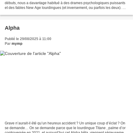
débuts, nous a davantage habitué à des drames psychologiques puissants
et des fables New Age lourdingues (et inversement, ou parfois les deux). Un
genre ultra codifié, ultra...
Alpha
Publié le 29/08/2025 à 11:00
Par
mymp
Grave n’aurait-il été qu’un heureux accident ? Un unique coup d’éclat ? On
se demande… On se demande parce que le lourdingue Titane , palme d’or
controversée en 2021, et aujourd’hui cet Alpha bêta, viennent sérieusement