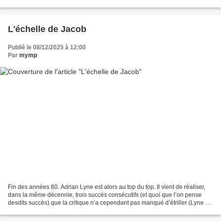
partir d’une histoire imaginée...
L'échelle de Jacob
Publié le 08/12/2025 à 12:00
Par
mymp
Fin des années 80. Adrian Lyne est alors au top du top. Il vient de réaliser,
dans la même décennie, trois succès consécutifs (et quoi que l’on pense
desdits succès) que la critique n’a cependant pas manqué d’étriller (Lyne a
contre lui de venir de la...