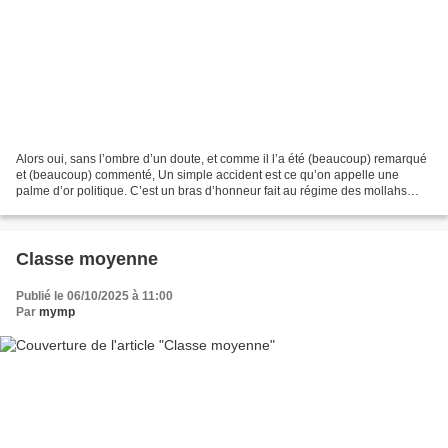
Alors oui, sans l’ombre d’un doute, et comme il l’a été (beaucoup) remarqué
et (beaucoup) commenté, Un simple accident est ce qu’on appelle une
palme d’or politique. C’est un bras d’honneur fait au régime des mollahs
iraniens qui, bien sûr, n’a pas manqué...
Classe moyenne
Publié le 06/10/2025 à 11:00
Par
mymp