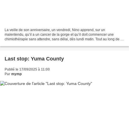
La veille de son anniversaire, un vendredi, Nino apprend, sur un
malentendu, qu’il a un cancer de la gorge et qu’il doit commencer une
chimiothérapie sans attendre, sans délai, dès lundi matin. Tout au long de ce
week-end qui s’annonce, Nino va, par la...
Last stop: Yuma County
Publié le 17/09/2025 à 11:00
Par
mymp