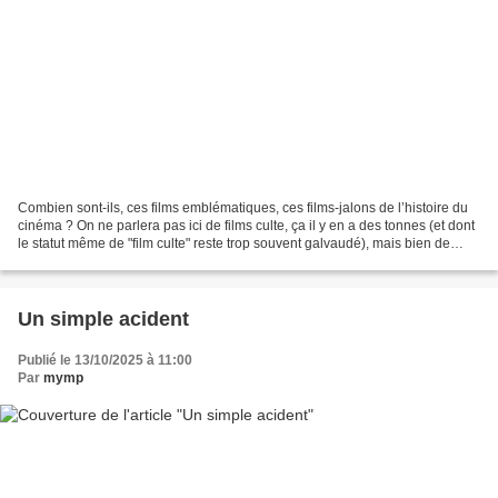
Combien sont-ils, ces films emblématiques, ces films-jalons de l’histoire du
cinéma ? On ne parlera pas ici de films culte, ça il y en a des tonnes (et dont
le statut même de "film culte" reste trop souvent galvaudé), mais bien de
films ayant (ré)inventé...
Un simple acident
Publié le 13/10/2025 à 11:00
Par
mymp