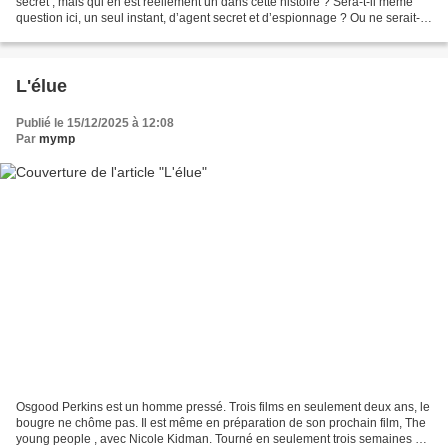
secret , mais qui en est réellement un dans cette histoire ? Sera-t-il même
question ici, un seul instant, d’agent secret et d’espionnage ? Ou ne serait-
ce qu’une malicieuse...
L'élue
Publié le 15/12/2025 à 12:08
Par
mymp
Osgood Perkins est un homme pressé. Trois films en seulement deux ans, le
bougre ne chôme pas. Il est même en préparation de son prochain film, The
young people , avec Nicole Kidman. Tourné en seulement trois semaines à