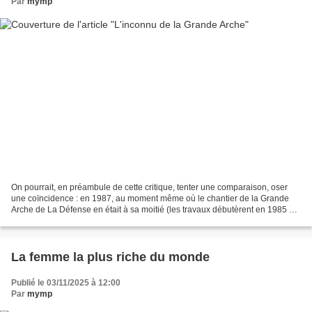
Par
mymp
On pourrait, en préambule de cette critique, tenter une comparaison, oser
une coïncidence : en 1987, au moment même où le chantier de la Grande
Arche de La Défense en était à sa moitié (les travaux débutèrent en 1985 et
se terminèrent en 1989, pour une...
La femme la plus riche du monde
Publié le 03/11/2025 à 12:00
Par
mymp