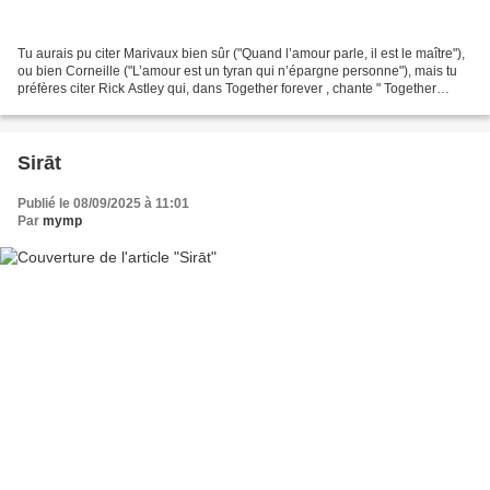
Tu aurais pu citer Marivaux bien sûr ("Quand l’amour parle, il est le maître"),
ou bien Corneille ("L’amour est un tyran qui n’épargne personne"), mais tu
préfères citer Rick Astley qui, dans Together forever , chante " Together
forever and never to part,...
Sirāt
Publié le 08/09/2025 à 11:01
Par
mymp