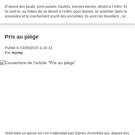
D’abord des beats, sons pulsés, hachés, transes électro, désert à l’infini. Et
ils sont là, au milieu de ce désert à l’infini, pour danser, se sublimer dans la
poussière et le crachement sourd des enceintes. Ils sont ces travellers , ces
femmes et ces...
Pris au piège
Publié le 03/09/2025 à 10:32
Par
mymp
Voilà bien un genre où l’on n’attendait pas Darren Aronofsky qui, depuis ses