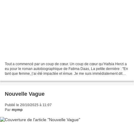
Tout a commencé par un coup de cœur. Un coup de cœur qu’Hafsia Herzi a
eu pour le roman autobiographique de Fatima Daas, La petite dernière : "En
tant que femme, j’ai été impactée et émue. Je me suis immédiatement dit
que je n’avais jamais vu un personnage...
Nouvelle Vague
Publié le 20/10/2025 à 11:07
Par
mymp