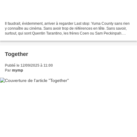
Il faudrait, évidemment, arriver à regarder Last stop: Yuma County sans rien
y connaître au cinéma. Sans avoir trop de références en tête. Sans savoir,
surtout, qui sont Quentin Tarantino, les frères Coen ou Sam Peckinpah.
Mission impossible donc. Il...
Together
Publié le 12/09/2025 à 11:00
Par
mymp