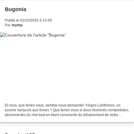
Bugonia
Publié le 01/12/2025 à 12:00
Par
mymp
Et vous, que feriez-vous, semble nous demander Yórgos Lánthimos, un
sourire narquois aux lèvres ? Que feriez-vous si deux illuminés complotistes,
déconnectés du réel tout en étant conscients du délabrement de notre
planète, vous enlevaient parce que persuadés...