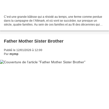
C’est une grande bâtisse qui a résisté au temps, une ferme comme perdue
dans la campagne de l’Altmark, et où vont se succéder, sur presque un
siècle, quatre familles. Au sein de ces familles et au fil des décennies qui
vont s’égrener, Mascha Schilinski...
Father Mother Sister Brother
Publié le 12/01/2026 à 12:00
Par
mymp